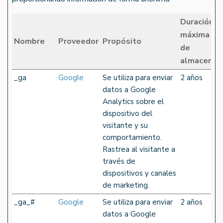
Duración
máxima
Nombre
Proveedor
Propósito
de
almacenam
_ga
Google
Se utiliza para enviar
2 años
datos a Google
Analytics sobre el
dispositivo del
visitante y su
comportamiento.
Rastrea al visitante a
través de
dispositivos y canales
de marketing.
_ga_#
Google
Se utiliza para enviar
2 años
datos a Google