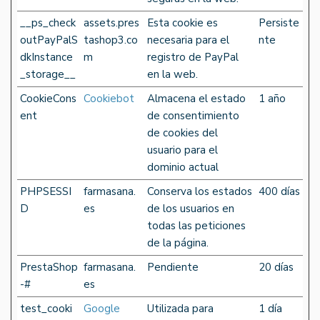
__ps_check
assets.pres
Esta cookie es
Persiste
outPayPalS
tashop3.co
necesaria para el
nte
dkInstance
m
registro de PayPal
_storage__
en la web.
CookieCons
Cookiebot
Almacena el estado
1 año
ent
de consentimiento
de cookies del
usuario para el
dominio actual
PHPSESSI
farmasana.
Conserva los estados
400 días
D
es
de los usuarios en
todas las peticiones
de la página.
PrestaShop
farmasana.
Pendiente
20 días
-#
es
test_cooki
Google
Utilizada para
1 día