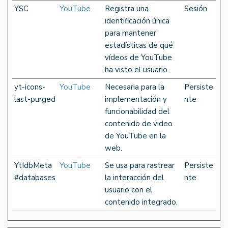
YSC
YouTube
Registra una
Sesión
identificación única
para mantener
estadísticas de qué
vídeos de YouTube
ha visto el usuario.
yt-icons-
YouTube
Necesaria para la
Persiste
last-purged
implementación y
nte
funcionabilidad del
contenido de video
de YouTube en la
web.
YtIdbMeta
YouTube
Se usa para rastrear
Persiste
#databases
la interacción del
nte
usuario con el
contenido integrado.