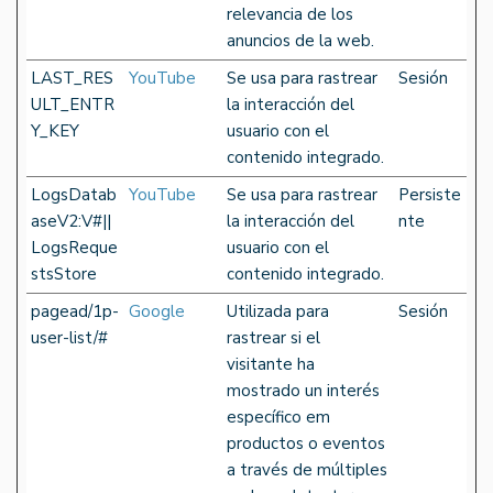
relevancia de los
anuncios de la web.
LAST_RES
YouTube
Se usa para rastrear
Sesión
ULT_ENTR
la interacción del
Y_KEY
usuario con el
contenido integrado.
LogsDatab
YouTube
Se usa para rastrear
Persiste
aseV2:V#||
la interacción del
nte
LogsReque
usuario con el
stsStore
contenido integrado.
pagead/1p-
Google
Utilizada para
Sesión
user-list/#
rastrear si el
visitante ha
mostrado un interés
específico em
productos o eventos
a través de múltiples