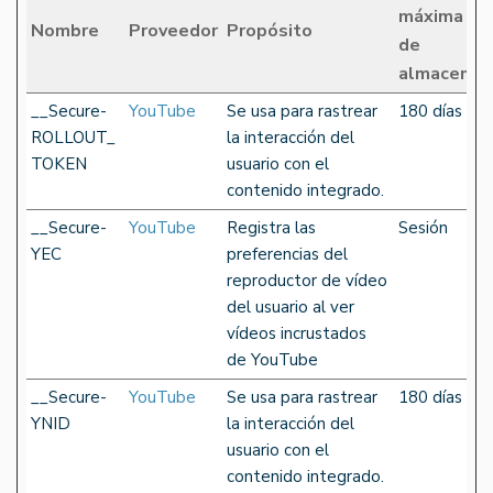
máxima
Nombre
Proveedor
Propósito
de
almacenam
__Secure-
YouTube
Se usa para rastrear
180 días
ROLLOUT_
la interacción del
TOKEN
usuario con el
contenido integrado.
__Secure-
YouTube
Registra las
Sesión
YEC
preferencias del
reproductor de vídeo
del usuario al ver
vídeos incrustados
de YouTube
__Secure-
YouTube
Se usa para rastrear
180 días
YNID
la interacción del
usuario con el
contenido integrado.