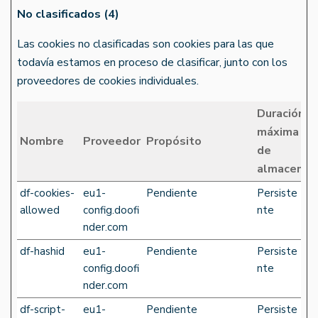
No clasificados (4)
Las cookies no clasificadas son cookies para las que
todavía estamos en proceso de clasificar, junto con los
proveedores de cookies individuales.
Duración
máxima
Nombre
Proveedor
Propósito
de
almacenam
df-cookies-
eu1-
Pendiente
Persiste
allowed
config.doofi
nte
nder.com
df-hashid
eu1-
Pendiente
Persiste
config.doofi
nte
nder.com
df-script-
eu1-
Pendiente
Persiste