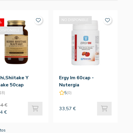
NO DISPONIBLE.
%
DISPONIBLE.
hi,Shiitake Y
Ergy Im 60cap -
take 50cap
Nutergia
etales
18)
5
(0)
4 €
33,57 €
4 €
ctos