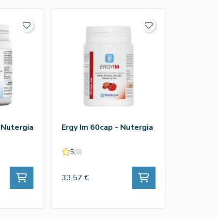
 Nutergia
Ergy Im 60cap - Nutergia
5
(0)
33,57 €