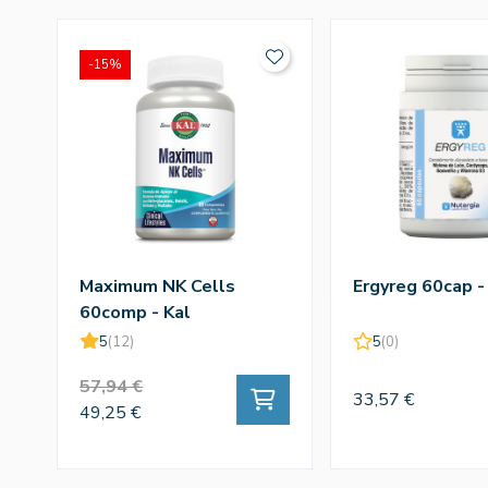
-15%
Maximum NK Cells
Ergyreg 60cap -
60comp - Kal
5
(12)
5
(0)
57,94 €
33,57 €
49,25 €