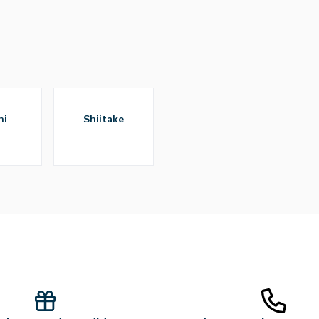
hi
shiitake