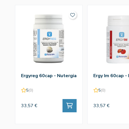
Ergyreg 60cap - Nutergia
Ergy Im 60cap -
5
(0)
5
(0)
33,57 €
33,57 €