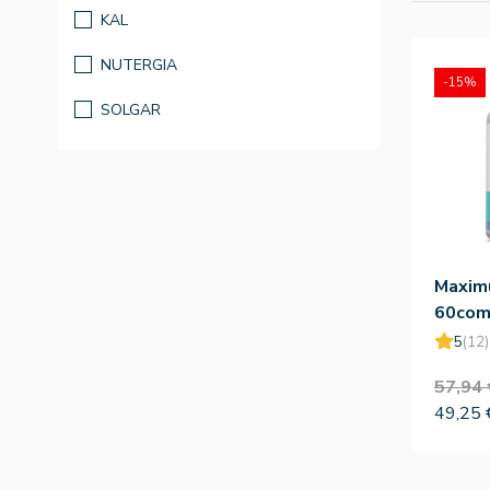
KAL
NUTERGIA
-15%
SOLGAR
Maxim
60comp
5
(12)
57,94 
49,25 