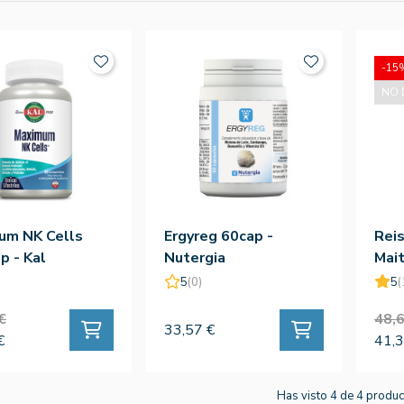
-15
NO 
um NK Cells
Ergyreg 60cap -
Reis
 - Kal
Nutergia
Mai
Veg
5
(0)
5
(
€
48,6
33,57 €
€
41,3
Has visto 4 de 4 produ