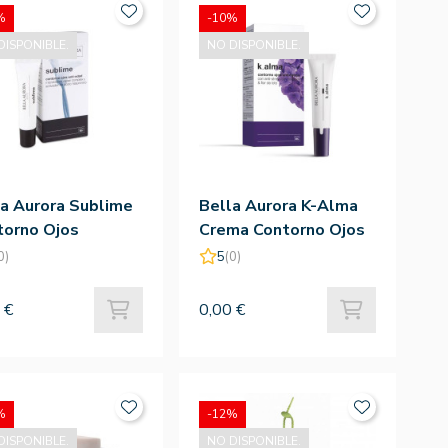
%
-10%
DISPONIBLE.
NO DISPONIBLE.
a Aurora Sublime
Bella Aurora K-Alma
torno Ojos
Crema Contorno Ojos
iedad 15 Ml
15 Ml
0)
5
(0)
 €
0,00 €
%
-12%
DISPONIBLE.
NO DISPONIBLE.