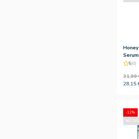
Honey 
Serum 
Holika
5
(0)
31,99 
28,15 
-12%
NO DIS