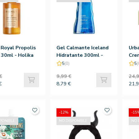
Royal Propolis
Gel Calmante Iceland
Urb
30ml - Holika
Hidratante 300ml -
Cre
The Saem
Sae
5
(0)
5
(
€
9,99 €
24,9
€
8,79 €
21,9
-12%
-15
PONIBLE.
NO DISPONIBLE.
NO 