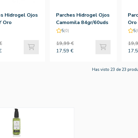
s Hidrogel Ojos
Parches Hidrogel Ojos
Parc
Y Oro
Camomila 84gr/60uds
Oro 
0uds - Petitfee
- Petitfee
Pet
5
(0)
5
(
€
19,99 €
19,9
€
17,59 €
17,5
Has visto 23 de 23 prod