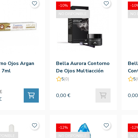
-10%
-10
NO DISPONIBLE.
NO 
rno Ojos Argan
Bella Aurora Contorno
Bell
n 7ml
De Ojos Multiacción
Con
15 Ml
Ant
5
(0)
5
(
€
0,00 €
0,00
€
-12%
-12
PONIBLE.
NO DISPONIBLE.
NO 