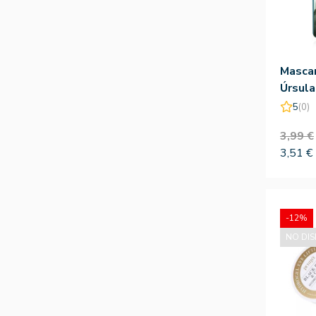
Mascar
Úrsula
5
(0)
3,99 €
3,51 €
-12%
NO DIS