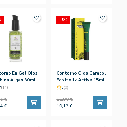
%
-15%
orno En Gel Ojos
Contorno Ojos Caracol
bios Algas 30ml -
Eco Helix Active 15ml
onía
- Armonía
7
(14)
5
(0)
5 €
11,90 €
4 €
10,12 €