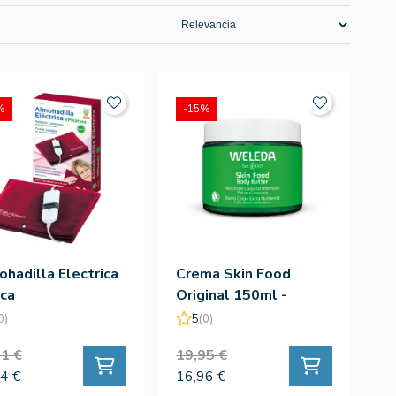
%
-15%
hadilla Electrica
Crema Skin Food
ca
Original 150ml -
Weleda
0)
5
(0)
1 €
19,95 €
4 €
16,96 €