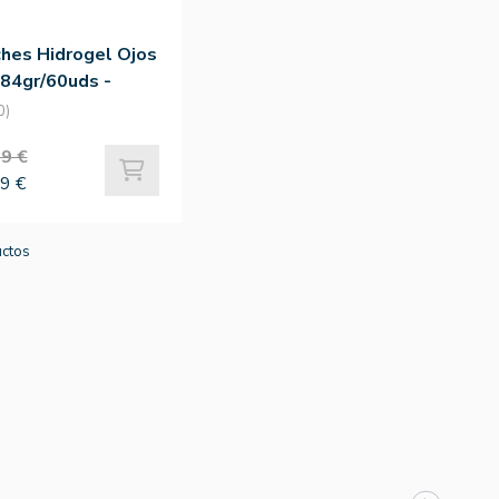
hes Hidrogel Ojos
84gr/60uds -
itfee
0)
9 €
9 €
uctos