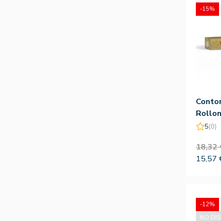
-15%
Conto
Rollo
5
(0)
18,32 
15,57 
-12%
NO DIS