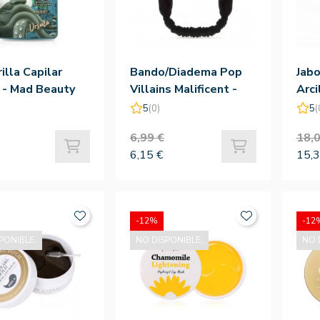
illa Capilar
Bando/Diadema Pop
Jabo
 - Mad Beauty
Villains Malificent -
Arci
Mad Beauty
5
(0)
5
(
6,99 €
18,0
6,15 €
15,3
-12%
-12
PONIBLE.
NO DISPONIBLE.
NO 