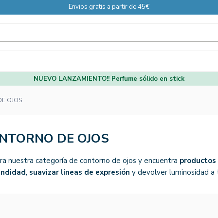
Envios gratis a partir de 45€
NUEVO LANZAMIENTO!! Perfume sólido en stick
E OJOS
NTORNO DE OJOS
ra nuestra categoría de contorno de ojos y encuentra
productos 
undidad
,
suavizar líneas de expresión
y devolver luminosidad a 