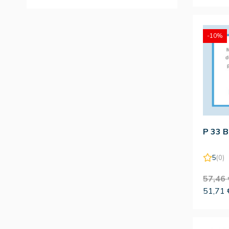
-10%
P 33 B
5
(0)
57,46 
51,71 