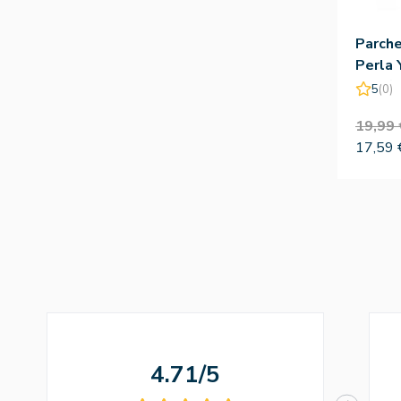
Parche
Perla 
84gr/6
5
(0)
19,99 
17,59 
4.71/5