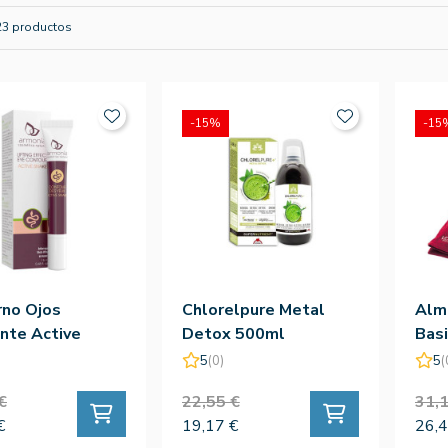
23 productos
-15%
-15
rno Ojos
Chlorelpure Metal
Almo
nte Active
Detox 500ml
Basi
- Armonía
5
(0)
5
(
€
22,55 €
31,1
€
19,17 €
26,4