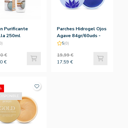
n Purificante
Parches Hidrogel Ojos
lla 250ml
Agave 84gr/60uds -
Petitfee
0)
5
(0)
0 €
19,99 €
0 €
17,59 €
%
DISPONIBLE.