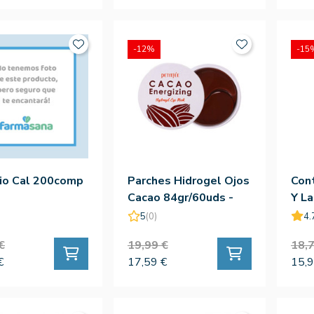
-12%
-15
io Cal 200comp
Parches Hidrogel Ojos
Cont
Cacao 84gr/60uds -
Y La
Petitfee
Arm
5
(0)
4.
€
19,99 €
18,7
€
17,59 €
15,9