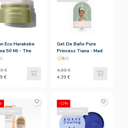
an Eco Harakeke
Gel De Baño Pure
ma 50 Ml - The
Princess Tiana - Mad
m
Beauty
0)
5
(0)
9 €
4,99 €
9 €
4,39 €
%
-12%
DISPONIBLE.
NO DISPONIBLE.