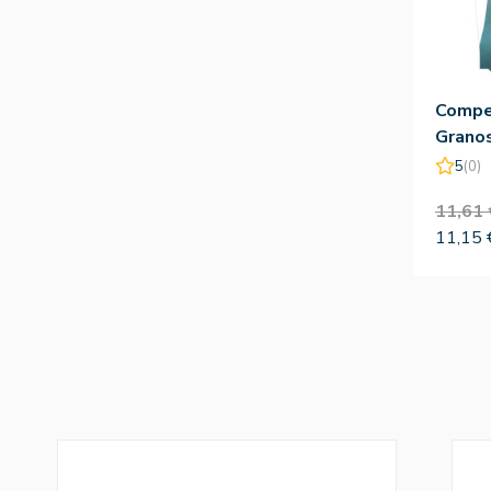
Compe
Granos
7Uds
5
(0)
11,61 
11,15 