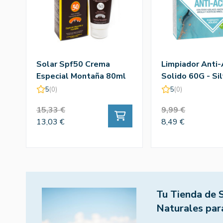
Solar Spf50 Crema
Limpiador Anti
Especial Montaña 80ml
Solido 60G - Si
Facial
5
(0)
5
(0)
15,33 €
9,99 €
13,03 €
8,49 €
Tu Tienda de 
Naturales par