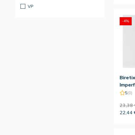
VP
-4%
Bireti
Imperf
Cantab
5
(0)
23,38 
22,44 