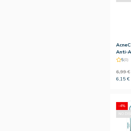
AcneCl
Anti-
15ml 
5
(0)
6,99 €
6,15 €
-4%
NO DIS