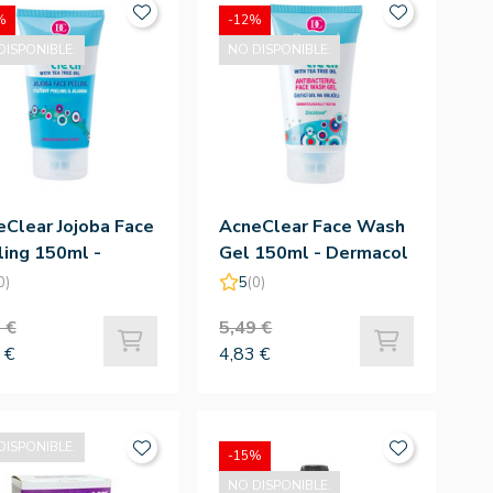
%
-12%
DISPONIBLE.
NO DISPONIBLE.
Clear Jojoba Face
AcneClear Face Wash
ing 150ml -
Gel 150ml - Dermacol
macol
0)
5
(0)
 €
5,49 €
 €
4,83 €
DISPONIBLE.
-15%
NO DISPONIBLE.