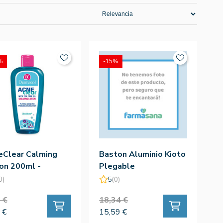
%
-15%
eClear Calming
Baston Aluminio Kioto
on 200ml -
Plegable
macol
0)
5
(0)
 €
18,34 €
 €
15,59 €