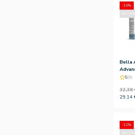
-10%
NO DIS
Bella 
Advan
Aha 3
5
(0)
32,38 
29,14 
-12%
NO DIS