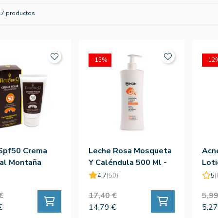
17 productos
-15%
-12
 Spf50 Crema
Leche Rosa Mosqueta
Acn
al Montaña
Y Caléndula 500 Ml -
Loti
Mon Deconatur
Der
4.7
(50)
5
(
€
17,40 €
5,99
€
14,79 €
5,27