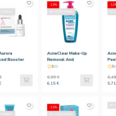
-12%
-12
PONIBLE.
NO DISPONIBLE.
NO 
Aurora
AcneClear Make-Up
Acne
ced Booster
Removal And
Peel
0 Ml
Cleansing Gel 200ml -
Der
5
(0)
5
(
Dermacol
€
6,99 €
6,49
€
6,15 €
5,71
NO 
-12%
PONIBLE.
NO DISPONIBLE.