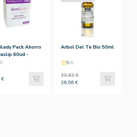
ilady Pack Ahorro
Arbol Del Te Bio 50ml
aslip 60ud -
estre
0)
5
(0)
33,62 €
 €
28,58 €