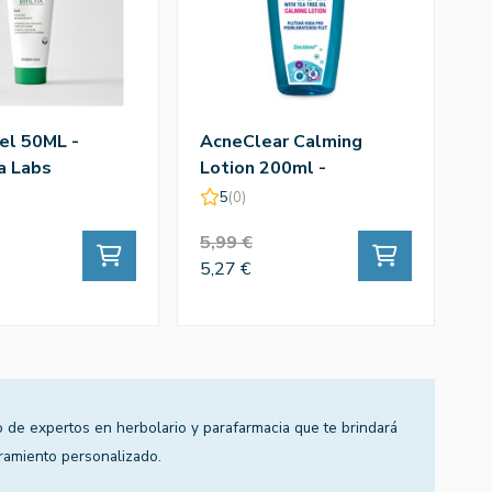
Gel 50ML -
AcneClear Calming
B
a Labs
Lotion 200ml -
P
Dermacol
5
(0)
5,99 €
1
5,27 €
1
 de expertos en herbolario y parafarmacia que te brindará
ramiento personalizado.