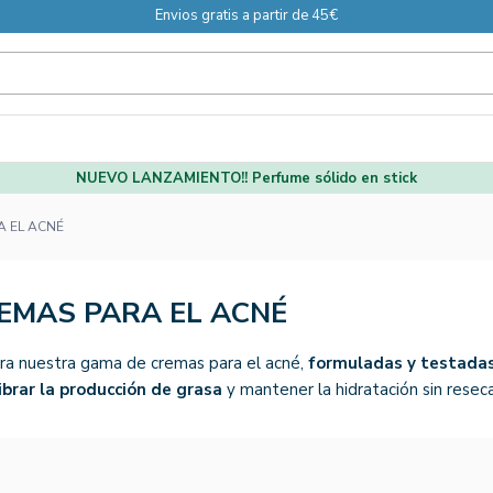
Envios gratis a partir de 45€
NUEVO LANZAMIENTO!! Perfume sólido en stick
A EL ACNÉ
EMAS PARA EL ACNÉ
ra nuestra gama de cremas para el acné,
formuladas y testada
ibrar la producción de grasa
y mantener la hidratación sin reseca