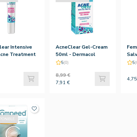
ear Intensive
AcneClear Gel-Cream
Fem
Acne Treatment
50ml - Dermacol
Salv
- Dermacol
Silv
5
(0)
5
(
8,99 €
4,75
7,91 €
PONIBLE.