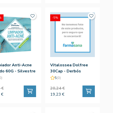
%
-5%
iador Anti-Acne
Vitalossea Dolfree
do 60G - Silvestre
30Cap - Derbós
al
0)
5
(0)
 €
20,24 €
 €
19,23 €