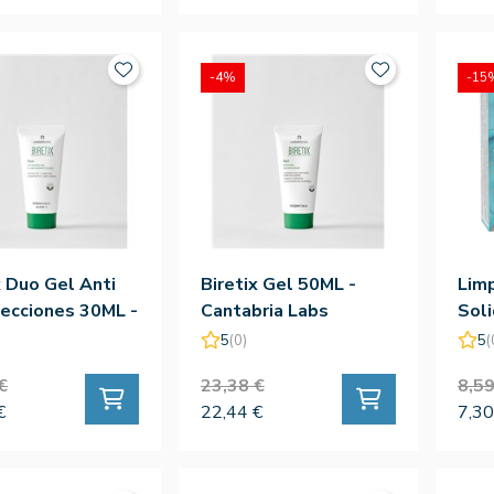
-4%
-15
x Duo Gel Anti
Biretix Gel 50ML -
Limp
ecciones 30ML -
Cantabria Labs
Soli
ria Labs
Faci
5
(0)
5
(
€
23,38 €
8,59
€
22,44 €
7,30