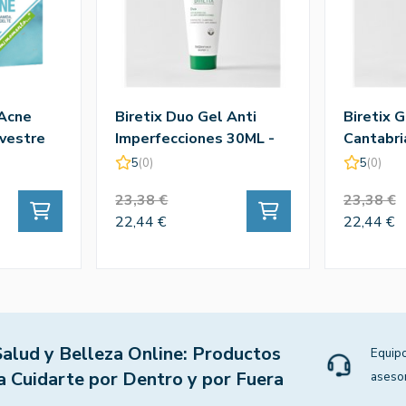
-Acne
Biretix Duo Gel Anti
Biretix 
lvestre
Imperfecciones 30ML -
Cantabri
Cantabria Labs
5
(0)
5
(0)
23,38 €
23,38 €
22,44 €
22,44 €
Salud y Belleza Online: Productos
Equipo
a Cuidarte por Dentro y por Fuera
aseso