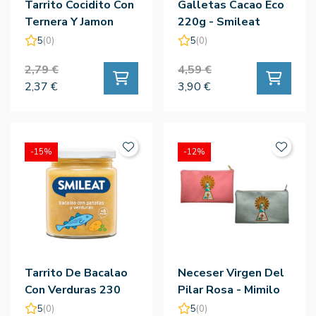
Tarrito Cocidito Con
Galletas Cacao Eco
Ternera Y Jamon
220g - Smileat
230G - Smileat
5
(0)
5
(0)
2,79 €
4,59 €
2,37 €
3,90 €
-15%
-12%
Tarrito De Bacalao
Neceser Virgen Del
Con Verduras 230
Pilar Rosa - Mimilo
Gr. - Smileat
5
(0)
5
(0)