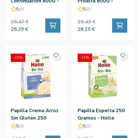
Continuacion 800G -
Proalfa 800G -
Nutriben
Nutriben
5
(0)
5
(0)
29,47 €
29,43 €
28,29 €
28,25 €
-15%
-15%
Papilla Crema Arroz
Papilla Espelta 250
Sin Gluten 250
Gramos - Holle
Gramos - Holle
5
(0)
5
(0)