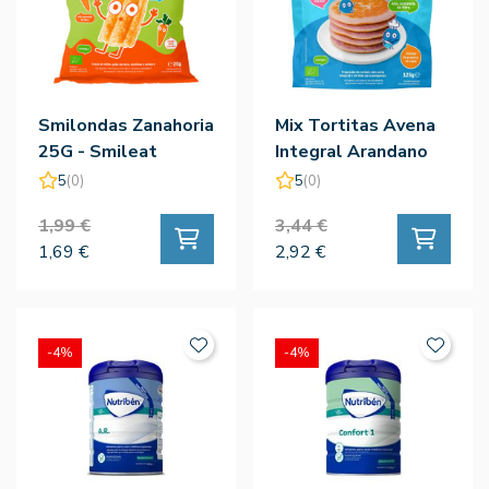
Smilondas Zanahoria
Mix Tortitas Avena
25G - Smileat
Integral Arandano
Eco 125G - Smileat
5
(0)
5
(0)
1,99 €
3,44 €
1,69 €
2,92 €
-4%
-4%