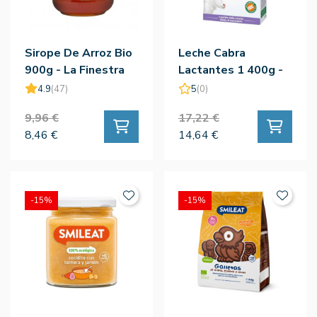
Sirope De Arroz Bio
Leche Cabra
900g - La Finestra
Lactantes 1 400g -
Sul Cielo
Holle
4.9
(47)
5
(0)
9,96 €
17,22 €
8,46 €
14,64 €
-15%
-15%