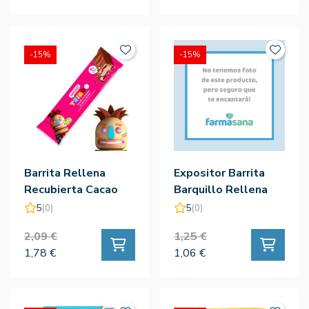
-15%
-15%
Barrita Rellena
Expositor Barrita
Recubierta Cacao
Barquillo Rellena
Eco 40G - Smileat
Eco 30G 20Ud -
5
(0)
5
(0)
Smileat
2,09 €
1,25 €
1,78 €
1,06 €