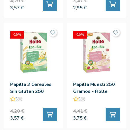
4,20 €
3,47 €
3,57 €
2,95 €
-15%
-15%
Papilla 3 Cereales
Papilla Muesli 250
Sin Gluten 250
Gramos - Holle
Gramos - Holle
5
(0)
5
(0)
4,20 €
4,41 €
3,57 €
3,75 €