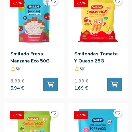
-15%
-15%
Smilado Fresa-
Smilondas Tomate
Manzana Eco 50G -
Y Queso 25G -
Smileat
Smileat
5
(0)
5
(0)
6,99 €
1,99 €
5,94 €
1,69 €
-15%
-15%