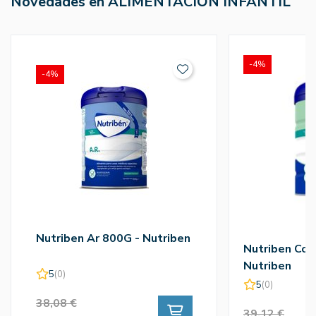
Novedades en ALIMENTACIÓN INFANTIL
-4%
-4%
Nutriben Ar 800G - Nutriben
Nutriben Con
Nutriben
5
(0)
5
(0)
38,08 €
39,12 €