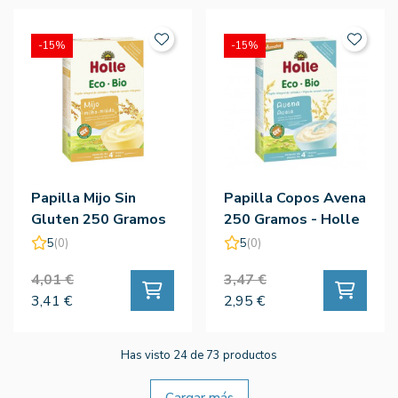
-15%
-15%
Papilla Mijo Sin
Papilla Copos Avena
Gluten 250 Gramos
250 Gramos - Holle
- Holle
5
(0)
5
(0)
4,01 €
3,47 €
3,41 €
2,95 €
Has visto 24 de 73 productos
Cargar más