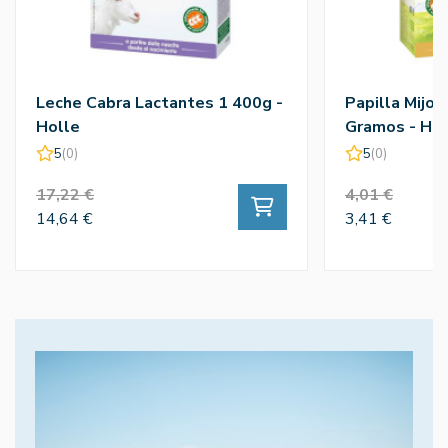
Leche Cabra Lactantes 1 400g -
Papilla Mijo 
Holle
Gramos - Hol
5
(0)
5
(0)
17,22 €
4,01 €
14,64 €
3,41 €