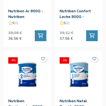
Nutriben Ar 800G -
Nutriben Confort
Nutriben
Leche 800G -
Nutriben
5
(0)
5
(0)
38,08 €
39,12 €
36,56 €
37,56 €
-4%
-4%
Nutriben
Nutriben Natal