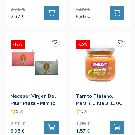
2,79 €
7,90 €
2,37 €
6,95 €
-12%
-15%
Neceser Virgen Del
Tarrito Platano,
Pilar Plata - Mimilo
Pera Y Ciruela 130G
- Smileat
5
(0)
5
(0)
7,90 €
1,85 €
6,95 €
1,57 €