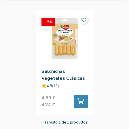
-15%
Salchichas
Vegetales Clásicas
Bio 200g - El
4.9
(13)
Granero
4,99 €
4,24 €
Has visto 1 de 1 productos