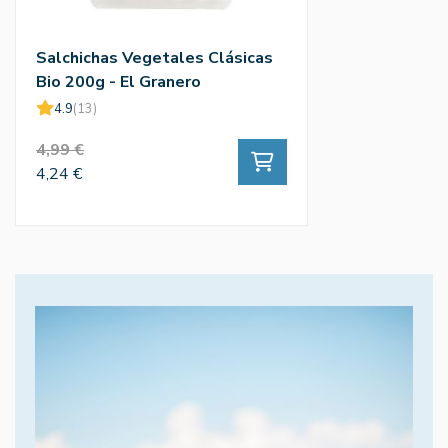
Salchichas Vegetales Clásicas
Bio 200g - El Granero
4.9
(13)
4,99 €
4,24 €