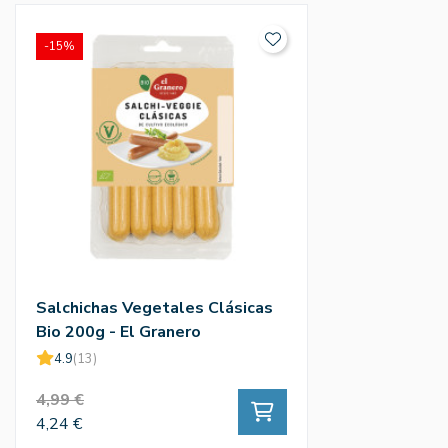
-15%
Salchichas Vegetales Clásicas
Bio 200g - El Granero
4.9
(13)
4,99 €
4,24 €