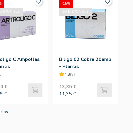
%
-15%
DISPONIBLE.
NO DISPONIBLE.
oligo C Ampollas
Biligo 02 Cobre 20amp
antis
- Plantis
0)
4.8
(9)
0 €
13,35 €
9 €
11,35 €
uctos