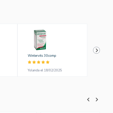
Wintervits 30comp
Sol De Or
Yolanda el 18/02/2025
Javier el 