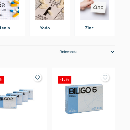
elenio
yodo
zinc
%
-15%