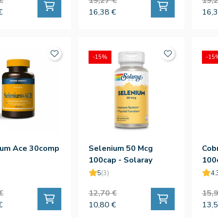
€
19,27 €
19,2
€
16,38 €
16,3
-15%
-15
ium Ace 30comp
Selenium 50 Mcg
Cob
100cap - Solaray
100
5
(3)
4.
€
12,70 €
15,9
€
10,80 €
13,5