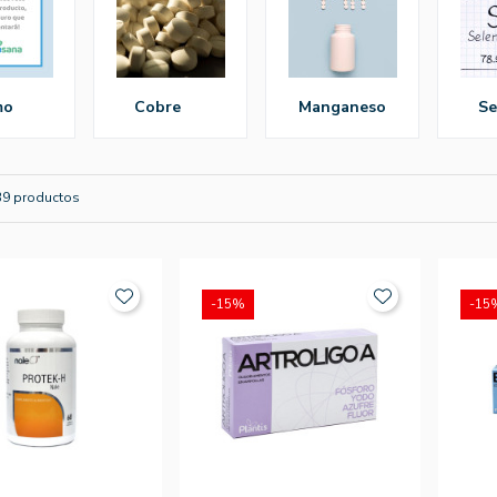
mo
cobre
manganeso
s
39 productos
-15%
-15