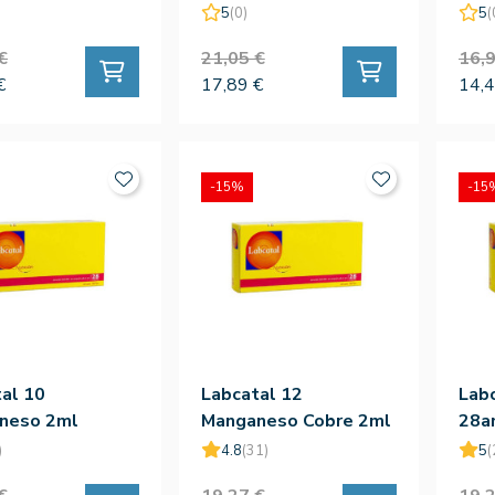
- Plantis
5
(0)
5
(
€
21,05 €
16,9
€
17,89 €
14,4
-15%
-15
al 10
Labcatal 12
Labc
neso 2ml
Manganeso Cobre 2ml
28a
p
28amp
)
4.8
(31)
5
(