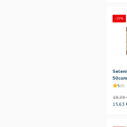
-15%
Selen
50co
5
(6)
18,39 
15,63 