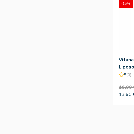
-15%
Vitana
Lipos
Mundo
5
(0)
16,00 
13,60 