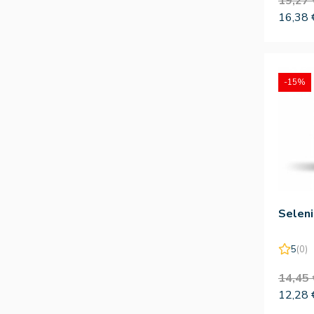
19,27 
16,38 
-15%
Selen
5
(0)
14,45 
12,28 