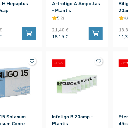
k H Hepaplus
Artroligo A Ampollas
Bil
0cap
- Plantis
20am
5
(2)
4.
€
21,40 €
13,3
€
18,19 €
11,3
-15%
-15
 15 Solanum
Infoligo B 20amp -
Ete
osum Cobre
Plantis
45c