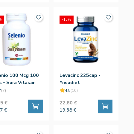
%
-15%
enio 100 Mcg 100
Levacinc 225cap -
 - Sura Vitasan
Ynsadiet
7
(7)
4.8
(10)
5 €
22,80 €
7 €
19,38 €