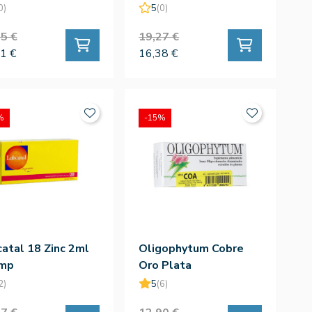
0)
5
(0)
5 €
19,27 €
1 €
16,38 €
%
-15%
atal 18 Zinc 2ml
Oligophytum Cobre
mp
Oro Plata
2)
5
(6)