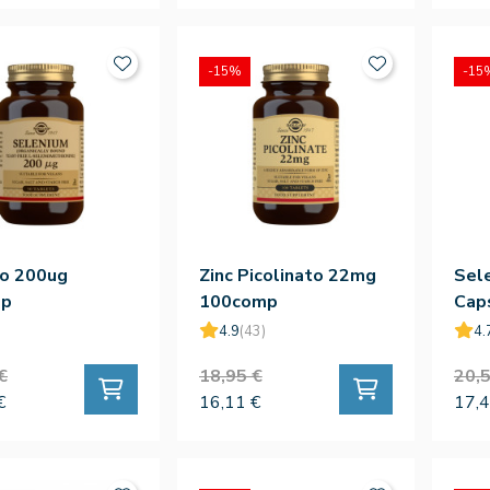
-15%
-15
io 200ug
Zinc Picolinato 22mg
Sel
mp
100comp
Caps
4.9
(43)
4.
€
18,95 €
20,5
€
16,11 €
17,4