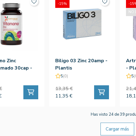
-15%
-15
NO 
no Zinc
Biligo 03 Zinc 20amp -
Artr
omado 30cap -
Plantis
- Pl
 Natural
5
(0)
5
(
€
13,35 €
21,4
€
11,35 €
18,1
Has visto 24 de 39 prod
Cargar más