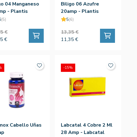
igo 04 Manganeso
Biligo 06 Azufre
p - Plantis
20amp - Plantis
6
(5)
5
(6)
5 €
13,35 €
5 €
11,35 €
%
-15%
rnox Cabello Uñas
Labcatal 4 Cobre 2 Ml
ap
28 Amp - Labcatal