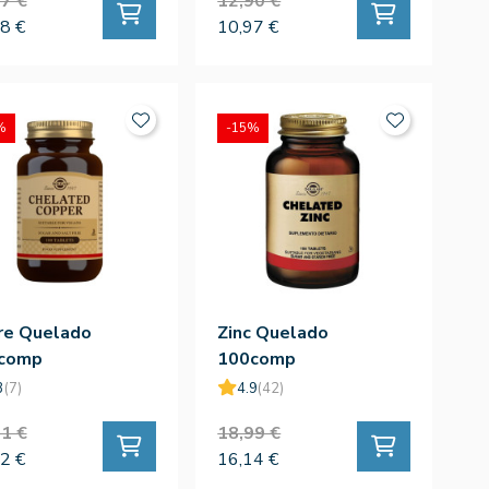
7 €
12,90 €
8 €
10,97 €
%
-15%
re Quelado
Zinc Quelado
comp
100comp
3
(7)
4.9
(42)
1 €
18,99 €
2 €
16,14 €