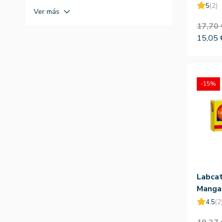
20amp 
5
(2)
Ver más
17,70 
15,05 
-15%
Labcat
Manga
28am
4.5
(2