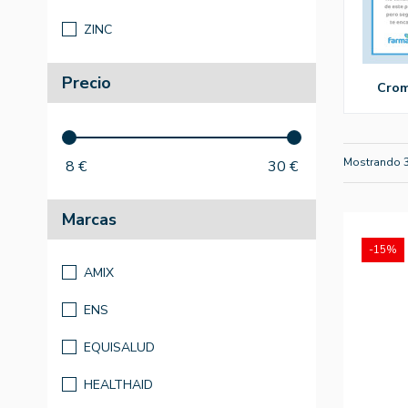
ZINC
Precio
cro
Mostrando 
8
€
30
€
Marcas
-15%
AMIX
ENS
EQUISALUD
HEALTHAID