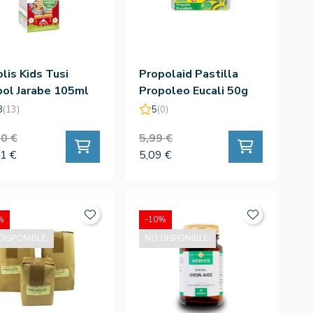
lis Kids Tusi
Propolaid Pastilla
pol Jarabe 105ml
Propoleo Eucali 50g
8
(13)
5
(0)
0 €
5,99 €
1 €
5,09 €
%
-10%
DISPONIBLE.
NO DISPONIBLE.