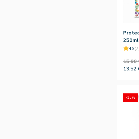
Protec
250ml
4.9
(7
15,90 
13,52 
-15%