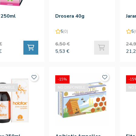
l 250ml
Drosera 40g
Jara
5
(0)
5
(
€
6,50 €
24,9
€
5,53 €
21,2
-15%
-15
PONIBLE.
NO DISPONIBLE.
NO 