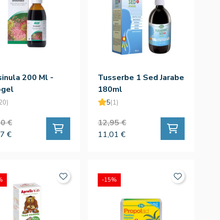
inula 200 Ml -
Tusserbe 1 Sed Jarabe
ogel
180ml
20)
5
(1)
0 €
12,95 €
7 €
11,01 €
%
-15%