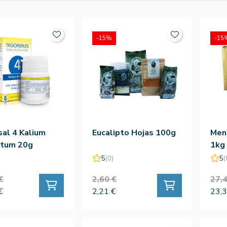
-15%
-15
al 4 Kalium
Eucalipto Hojas 100g
Ment
atum 20g
1kg
5
(0)
5
(
€
2,60 €
27,4
€
2,21 €
23,3