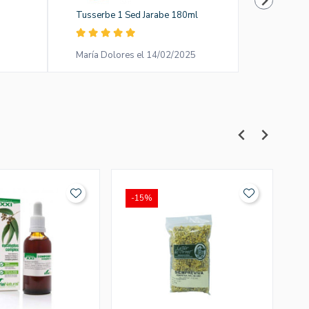
Jarabe Fu
Tusserbe 1 Sed Jarabe 180ml
HerbalG
María Dolores el 14/02/2025
anonymou
-15%