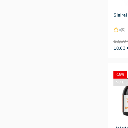
Sinira
5
(0)
12,50 
10,63 
-15%
NO DIS