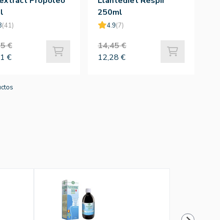
extract Propoleo
Llantediet Respir
l
250ml
8
(41)
4.9
(7)
5 €
14,45 €
1 €
12,28 €
uctos