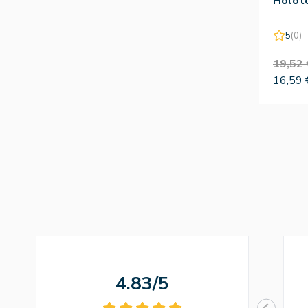
Holot
5
(0)
19,52 
16,59 
4.83/5