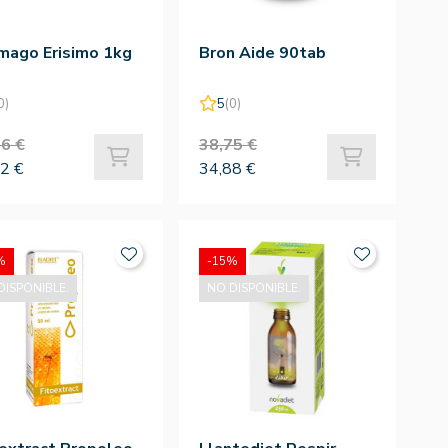
mago Erisimo 1kg
Bron Aide 90tab
0)
5
(0)
6 €
38,75 €
2 €
34,88 €
%
-15%
DISPONIBLE.
NO DISPONIBLE.