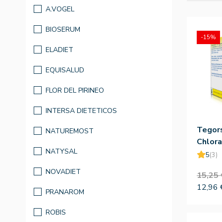
A.VOGEL
BIOSERUM
-15%
ELADIET
EQUISALUD
FLOR DEL PIRINEO
INTERSA DIETETICOS
Tegors
NATUREMOST
Chlor
NATYSAL
5
(3)
NOVADIET
15,25 
12,96 
PRANAROM
ROBIS