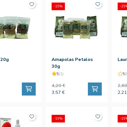
-15%
-15
120g
Amapolas Petalos
Laur
30g
5
(1)
5
(
4,20 €
2,60
3,57 €
2,21
-15%
-15