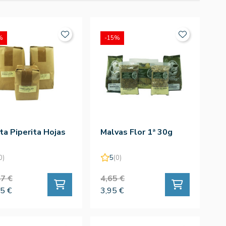
%
-15%
a Piperita Hojas
Malvas Flor 1ª 30g
0)
5
(0)
7 €
4,65 €
5 €
3,95 €