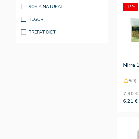
SORIA NATURAL
-15%
TEGOR
TREPAT DIET
Mirra 
5
(0)
7,30 €
6,21 €