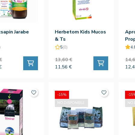
sapin Jarabe
Herbetom Kids Mucos
Apro
& Ts
Pro
)
5
(0)
4.
€
13,60 €
14,6
€
11,56 €
12,4
-15%
-15
NO DISPONIBLE.
NO 