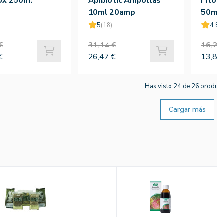
ox 250ml
Apibiotic Ampollas
Fito
10ml 20amp
50m
5
(18)
4.
€
31,14 €
16,2
€
26,47 €
13,8
Has visto 24 de 26 prod
Cargar más