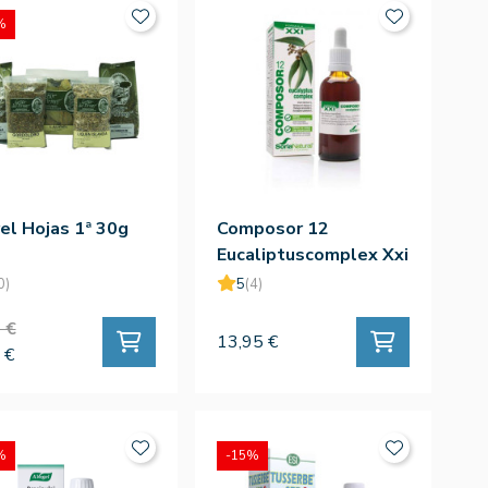
%
el Hojas 1ª 30g
Composor 12
Eucaliptuscomplex Xxi
50ml
0)
5
(4)
 €
13,95 €
 €
%
-15%