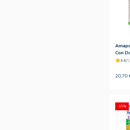
Amapol
Con Do
4.6
(5
20,70 
-15%