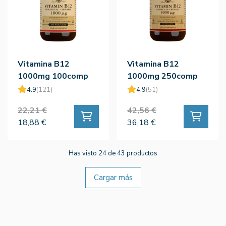
Vitamina B12
Vitamina B12
1000mg 100comp
1000mg 250comp
Masticables
Masticables
4.9
(121)
4.9
(51)
22,21 €
42,56 €
18,88 €
36,18 €
Has visto 24 de 43 productos
Cargar más