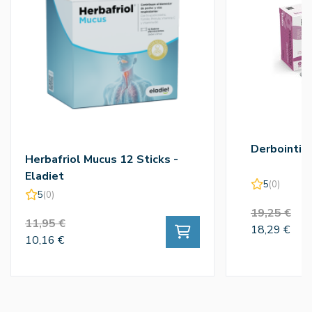
Derbointim
Herbafriol Mucus 12 Sticks -
Eladiet
5
(0)
5
(0)
19,25 €
11,95 €
18,29 €
10,16 €