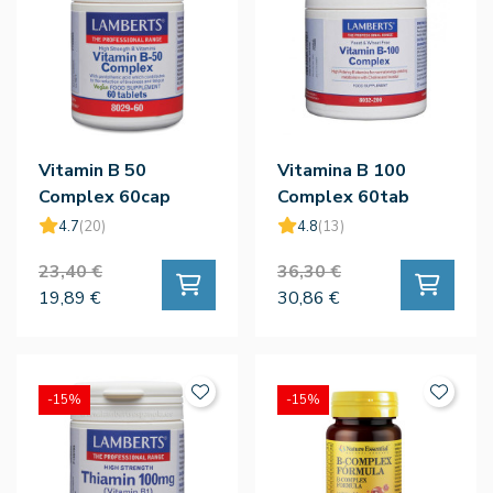
Vitamin B 50
Vitamina B 100
Complex 60cap
Complex 60tab
4.7
(20)
4.8
(13)
23,40 €
36,30 €
19,89 €
30,86 €
-15%
-15%