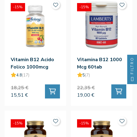
-15%
-15%
Vitamin B12 Acido
Vitamina B12 1000
FILTRO
Folico 1000mcg
Mcg 60tab
90comp - Solaray
4.8
(17)
5
(7)
18,25 €
22,35 €
15,51 €
19,00 €
-15%
-15%