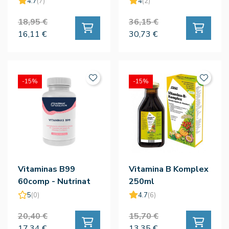
4.7
(7)
4
(2)
18,95 €
36,15 €
16,11 €
30,73 €
-15%
-15%
Vitaminas B99
Vitamina B Komplex
60comp - Nutrinat
250ml
Evolution
5
(0)
4.7
(6)
20,40 €
15,70 €
17,34 €
13,35 €