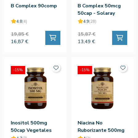
B Complex 90comp
B Complex 50mcg
50cap - Solaray
4.8
(4)
4.9
(28)
19,85 €
15,87 €
16,87 €
13,49 €
-15%
-15%
Inositol 500mg
Niacina No
50cap Vegetales
Ruborizante 500mg
50cap Vegetales