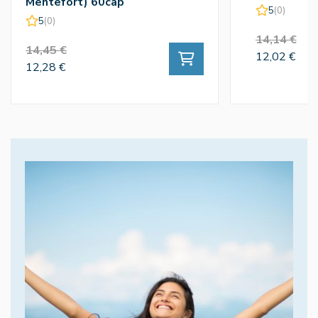
Mentefort) 60cap
5
(0)
5
(0)
14,14 €
14,45 €
12,02 €
12,28 €