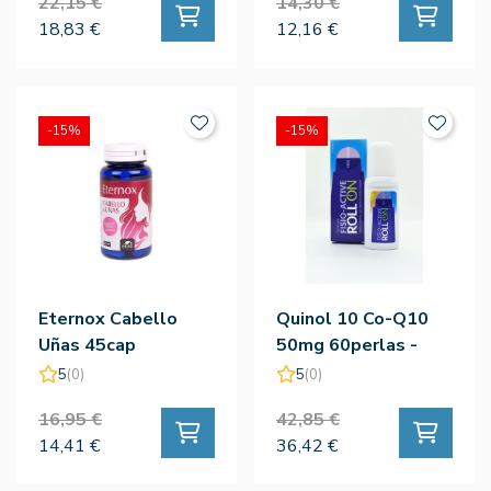
22,15 €
14,30 €
18,83 €
12,16 €
-15%
-15%
Eternox Cabello
Quinol 10 Co-Q10
Uñas 45cap
50mg 60perlas -
100% Natural
5
(0)
5
(0)
16,95 €
42,85 €
14,41 €
36,42 €