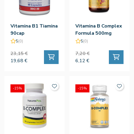
Vitamina B1 Tiamina
Vitamina B Complex
90cap
Formula 500mg
30per - Nature
5
(0)
5
(0)
Essential
23,15 €
7,20 €
19,68 €
6,12 €
-15%
-15%