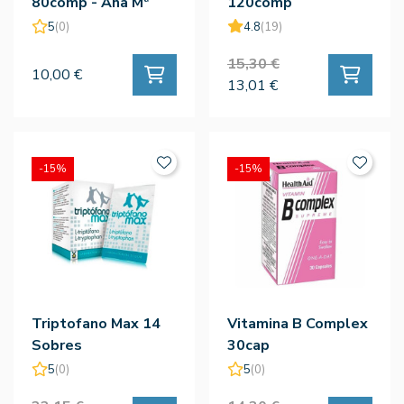
80comp - Ana Mª
120comp
Lajusticia
5
(0)
4.8
(19)
15,30 €
10,00 €
13,01 €
-15%
-15%
Triptofano Max 14
Vitamina B Complex
Sobres
30cap
5
(0)
5
(0)