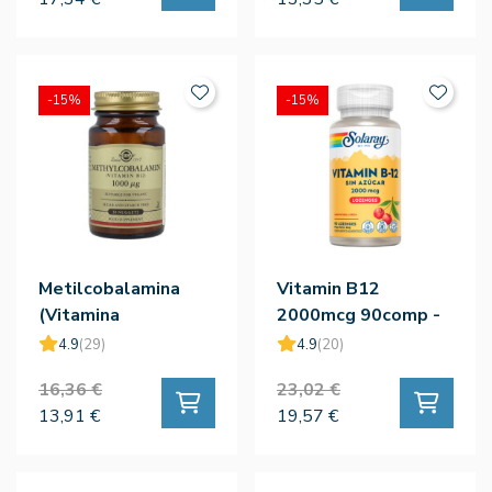
-15%
-15%
Metilcobalamina
Vitamin B12
(Vitamina
2000mcg 90comp -
B12)1000mg
Solaray
4.9
(29)
4.9
(20)
30comp
16,36 €
23,02 €
13,91 €
19,57 €