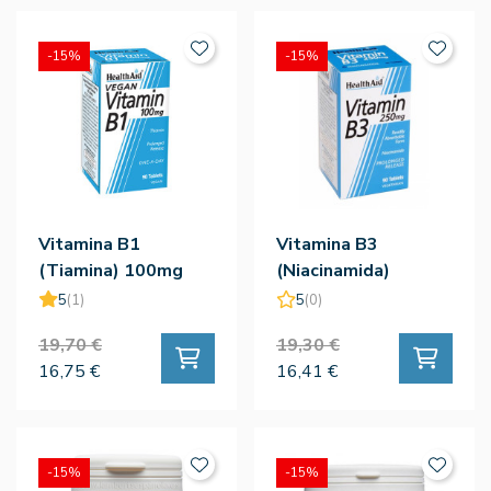
-15%
-15%
Vitamina B1
Vitamina B3
(Tiamina) 100mg
(Niacinamida)
90comp
250mg 90comp
5
(1)
5
(0)
19,70 €
19,30 €
16,75 €
16,41 €
-15%
-15%