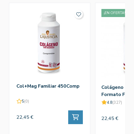
¡EN OFERTA!
Col+Mag Familiar 450Comp
Colágeno + M
Formato Famil
Ana Mª Lajusti
5
(0)
4.8
(327)
22,45 €
22,45 €