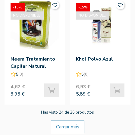
-15%
-15%
NO DISPONIBLE.
NO DISPONIBLE.
Neem Tratamiento
Khol Polvo Azul
Capilar Natural
5
(0)
5
(0)
4,62 €
6,93 €
3,93 €
5,89 €
Has visto 24 de 26 productos
Cargar más