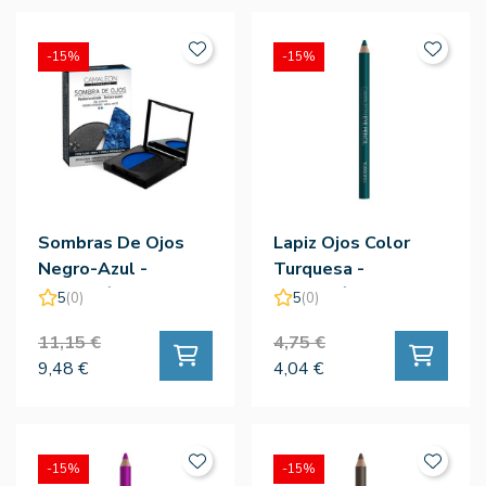
-15%
-15%
Sombras De Ojos
Lapiz Ojos Color
Negro-Azul -
Turquesa -
Camaleón
Camaleón
5
(0)
5
(0)
11,15 €
4,75 €
9,48 €
4,04 €
-15%
-15%