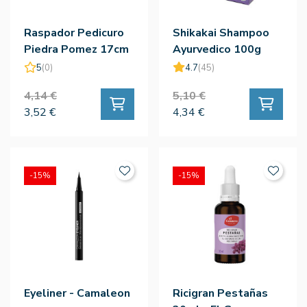
Raspador Pedicuro
Shikakai Shampoo
Piedra Pomez 17cm
Ayurvedico 100g
5
(0)
4.7
(45)
4,14 €
5,10 €
3,52 €
4,34 €
-15%
-15%
Eyeliner - Camaleon
Ricigran Pestañas