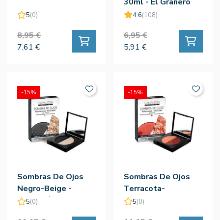
30ml - El Granero
5
(0)
4.6
(108)
8,95 €
6,95 €
7,61 €
5,91 €
-15%
-15%
Sombras De Ojos
Sombras De Ojos
Negro-Beige -
Terracota-
Camaleón
Melocoton -
5
(0)
5
(0)
Camaleón