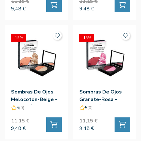
11,15 €
11,15 €
9,48 €
9,48 €
-15%
-15%
Sombras De Ojos
Sombras De Ojos
Melocoton-Beige -
Granate-Rosa -
Camaleón
Camaleón
5
(0)
5
(0)
11,15 €
11,15 €
9,48 €
9,48 €