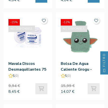
-15%
-12%
NO DISPONIBLE.
NO DISPONIBLE.
FILTRO
Mavala Discos
Bolsa De Agua
Desmaquillantes 75
Caliente Grogu -
Ud
Mad Beauty
5
(0)
5
(0)
9,94 €
15,99 €
8,45 €
14,07 €