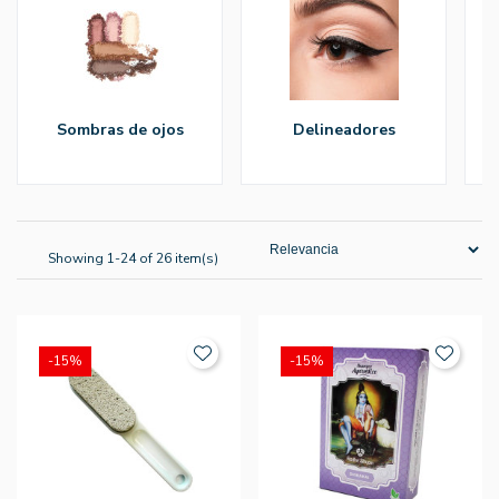
sombras de ojos
delineadores
máscaras de
p
Showing 1-24 of 26 item(s)
-15%
-15%