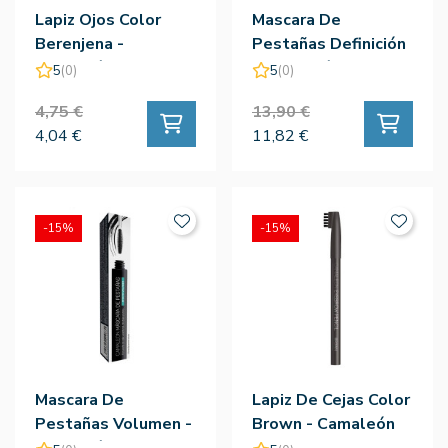
Lapiz Ojos Color
Mascara De
Berenjena -
Pestañas Definición
Camaleón
- Camaleón
5
(0)
5
(0)
4,75 €
13,90 €
4,04 €
11,82 €
-15%
-15%
Mascara De
Lapiz De Cejas Color
Pestañas Volumen -
Brown - Camaleón
Camaleón