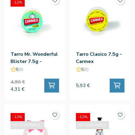
-12%
Tarro Mr. Wonderful
Tarro Clasico 7.5g -
Blister 7.5g -
Carmex
Carmex
5
(0)
5
(0)
4,90 €
5,93 €
4,31 €
-12%
-12%
NO DISPONIBLE.
NO DISPONIBLE.