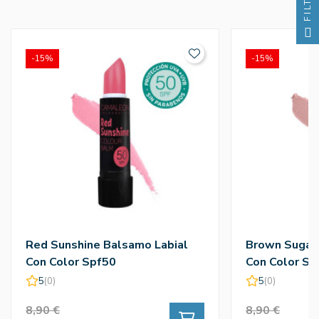
FILTRO
-15%
-15%
Red Sunshine Balsamo Labial
Brown Sugar 
Con Color Spf50
Con Color Sp
5
(0)
5
(0)
8,90 €
8,90 €