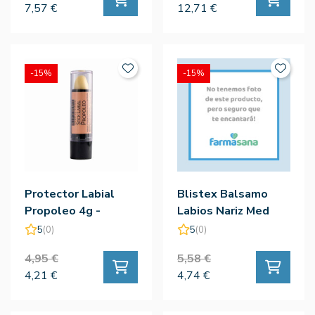
7,57 €
12,71 €
-15%
-15%
Protector Labial
Blistex Balsamo
Propoleo 4g -
Labios Nariz Med
Bifemme
Plus Cajita
5
(0)
5
(0)
4,95 €
5,58 €
4,21 €
4,74 €