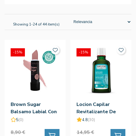
Showing 1-24 of 44 item(s)
-15%
-15%
Brown Sugar
Locion Capilar
Balsamo Labial Con
Revitalizante De
Color Spf50
Romero 100ml -
5
(0)
4.8
(30)
Weleda
8,90 €
14,95 €