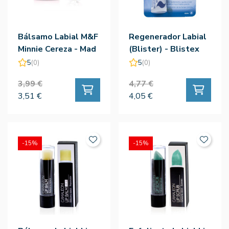
Bálsamo Labial M&F
Regenerador Labial
Minnie Cereza - Mad
(Blister) - Blistex
Beauty
5
(0)
5
(0)
3,99 €
4,77 €
3,51 €
4,05 €
-15%
-15%