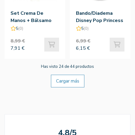
Set Crema De
Bando/Diadema
Manos + Bálsamo
Disney Pop Princess
Labial Beauty &
Jasmine - Mad
5
(0)
5
(0)
Beast 30ml - Mad
Beauty
8,99 €
6,99 €
Beauty
7,91 €
6,15 €
Has visto 24 de 44 productos
Cargar más
4.8/5