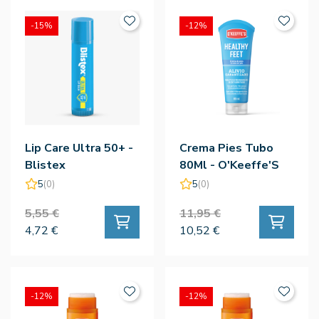
-15%
-12%
Lip Care Ultra 50+ -
Crema Pies Tubo
Blistex
80Ml - O'Keeffe'S
5
(0)
5
(0)
5,55 €
11,95 €
4,72 €
10,52 €
-12%
-12%