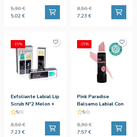
5,90 €
8,50 €
5,02 €
7,23 €
-15%
-15%
Exfoliante Labial Lip
Pink Paradise
Scrub Nº2 Melon +
Balsamo Labial Con
Bálsamo - Camaleón
Color Spf50
5
(0)
5
(0)
8,50 €
8,90 €
7,23 €
7,57 €