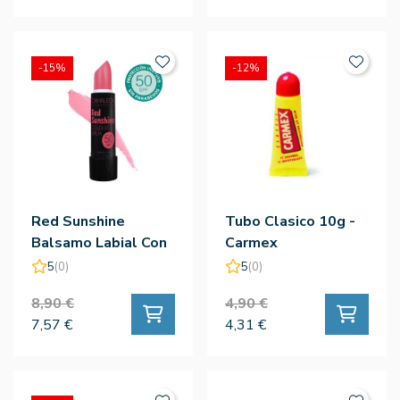
-15%
-12%
Red Sunshine
Tubo Clasico 10g -
Balsamo Labial Con
Carmex
Color Spf50
5
(0)
5
(0)
8,90 €
4,90 €
7,57 €
4,31 €