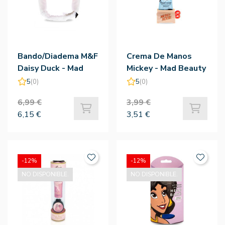
Bando/Diadema M&F
Crema De Manos
Daisy Duck - Mad
Mickey - Mad Beauty
Beauty
5
(0)
5
(0)
6,99 €
3,99 €
6,15 €
3,51 €
-12%
-12%
NO DISPONIBLE.
NO DISPONIBLE.