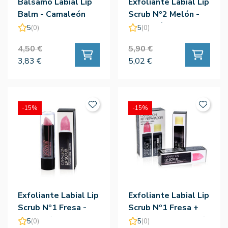
Bálsamo Labial Lip
Exfoliante Labial Lip
Balm - Camaleón
Scrub Nº2 Melón -
Camaleón
5
(0)
5
(0)
4,50 €
5,90 €
3,83 €
5,02 €
-15%
-15%
Exfoliante Labial Lip
Exfoliante Labial Lip
Scrub Nº1 Fresa -
Scrub Nº1 Fresa +
Camaleón
Bálsamo - Camaleón
5
(0)
5
(0)