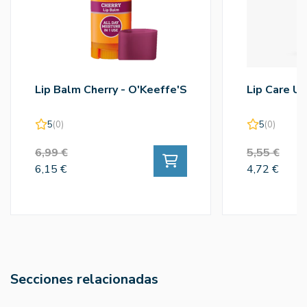
Lip Balm Cherry - O'Keeffe'S
Lip Care Ul
5
(0)
5
(0)
6,99 €
5,55 €
6,15 €
4,72 €
Secciones relacionadas