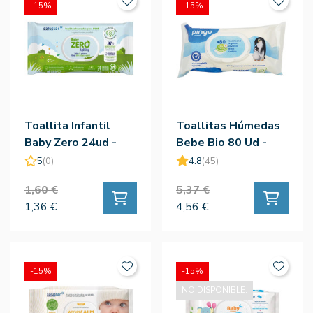
-15%
-15%
Toallita Infantil
Toallitas Húmedas
Baby Zero 24ud -
Bebe Bio 80 Ud -
Salustar
Pingo
5
(0)
4.8
(45)
1,60 €
5,37 €
1,36 €
4,56 €
-15%
-15%
NO DISPONIBLE.