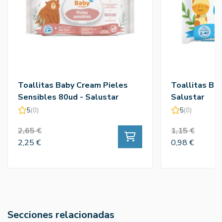
Toallitas Baby Cream Pieles
Toallitas Ba
Sensibles 80ud - Salustar
Salustar
5
(0)
5
(0)
2,65 €
1,15 €
2,25 €
0,98 €
Secciones relacionadas