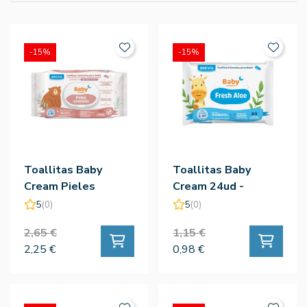
-15%
-15%
Toallitas Baby
Toallitas Baby
Cream Pieles
Cream 24ud -
Sensibles 80ud -
Salustar
5
(0)
5
(0)
Salustar
2,65 €
1,15 €
2,25 €
0,98 €