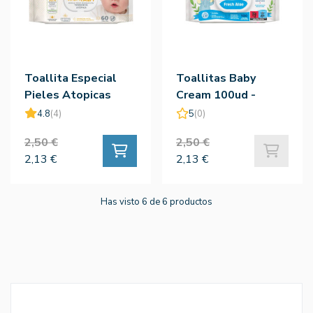
Toallita Especial
Toallitas Baby
Pieles Atopicas
Cream 100ud -
60ud
Salustar
4.8
(4)
5
(0)
2,50 €
2,50 €
2,13 €
2,13 €
Has visto 6 de 6 productos