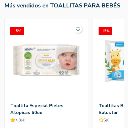
Más vendidos en TOALLITAS PARA BEBÉS
-15%
-15%
Toallita Especial Pieles
Toallitas Ba
Atopicas 60ud
Salustar
4.8
(4)
5
(0)