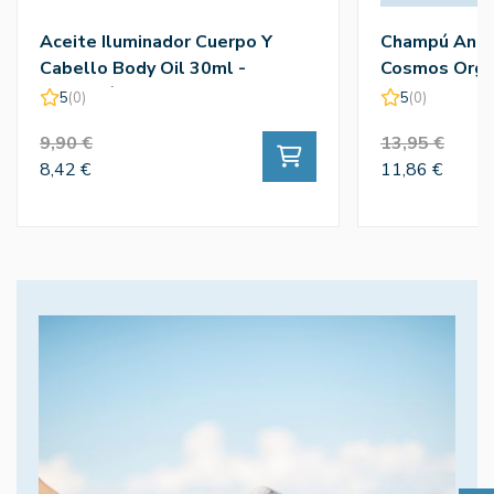
Aceite Iluminador Cuerpo Y
Champú Anti
Cabello Body Oil 30ml -
Cosmos Organ
Camaleón
5
(0)
5
(0)
9,90 €
13,95 €
8,42 €
11,86 €