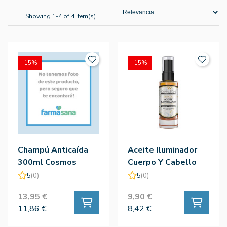
Showing 1-4 of 4 item(s)
-15%
-15%
Champú Anticaída
Aceite Iluminador
300ml Cosmos
Cuerpo Y Cabello
Organic Bio
Body Oil 30ml -
5
(0)
5
(0)
Camaleón
13,95 €
9,90 €
11,86 €
8,42 €