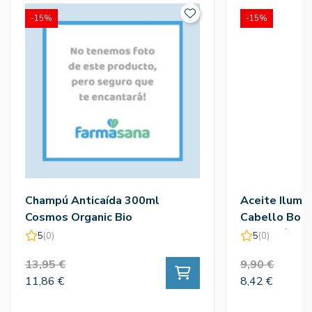
-15%
-15%
Champú Anticaída 300ml
Aceite Ilumi
Cosmos Organic Bio
Cabello Body
Camaleón
5
(0)
5
(0)
13,95 €
9,90 €
11,86 €
8,42 €