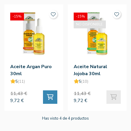
-15%
-15%
NO DISPONIBLE.
Aceite Argan Puro
Aceite Natural
30ml
Jojoba 30ml
5
(11)
5
(10)
11,43 €
11,43 €
9,72 €
9,72 €
Has visto 4 de 4 productos