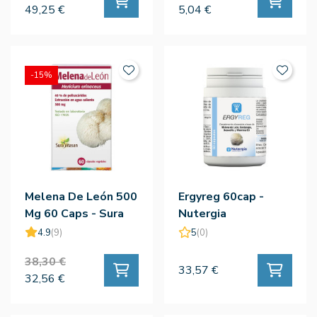
49,25 €
5,04 €
-15%
Melena De León 500
Ergyreg 60cap -
Mg 60 Caps - Sura
Nutergia
Vitasan
4.9
(9)
5
(0)
38,30 €
33,57 €
32,56 €