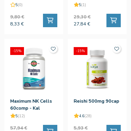
5
(0)
5
(1)
9,80 €
29,30 €
8,33 €
27,84 €
-15%
-15%
Maximum NK Cells
Reishi 500mg 90cap
60comp - Kal
5
(12)
4.6
(28)
57,94 €
5,93 €