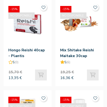
-15%
-15%
NO DISPONIBLE.
NO DISPONIBLE.
Hongo Reishi 40cap
Mix Shitake Reishi
- Plantis
Maitake 30cap
5
(0)
5
(6)
15,70 €
19,25 €
13,35 €
16,36 €
-15%
-15%
NO DISPONIBLE.
NO DISPONIBLE.