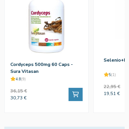
Selenio+Re
Cordyceps 500mg 60 Caps -
Sura Vitasan
5
(1)
4.8
(9)
22,95 €
36,15 €
19,51 €
30,73 €