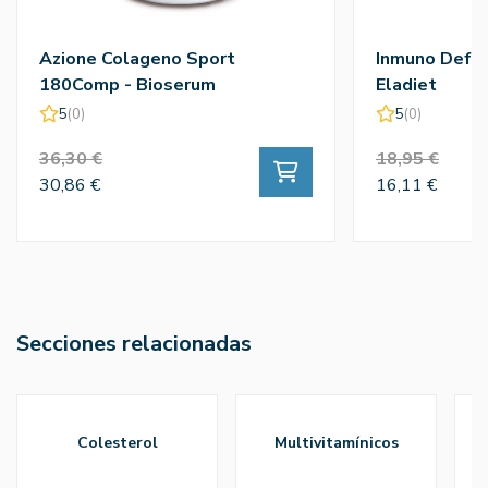
Azione Colageno Sport
Inmuno Defe
180Comp - Bioserum
Eladiet
5
(0)
5
(0)
36,30 €
18,95 €
30,86 €
16,11 €
Secciones relacionadas
colesterol
multivitamínicos