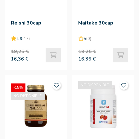
Reishi 30cap
Maitake 30cap
4.9
(17)
5
(0)
19,25 €
19,25 €
16,36 €
16,36 €
NO DISPONIBLE.
-15%
NO DISPONIBLE.