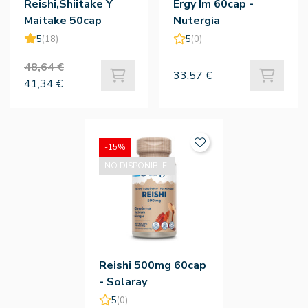
Reishi,Shiitake Y
Ergy Im 60cap -
Maitake 50cap
Nutergia
Vegetales
5
(18)
5
(0)
48,64 €
33,57 €
41,34 €
-15%
NO DISPONIBLE.
Reishi 500mg 60cap
- Solaray
5
(0)