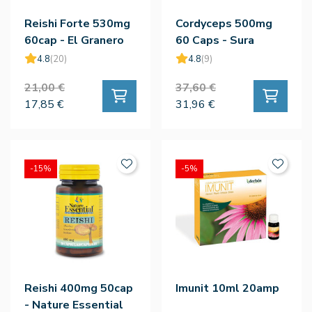
Reishi Forte 530mg
Cordyceps 500mg
60cap - El Granero
60 Caps - Sura
Vitasan
4.8
(20)
4.8
(9)
21,00 €
37,60 €
17,85 €
31,96 €
-15%
-5%
Reishi 400mg 50cap
Imunit 10ml 20amp
- Nature Essential