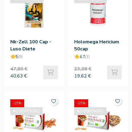
Nk-Zell 100 Cap -
Holomega Hericium
Luso Diete
50cap
5
(9)
4.7
(3)
47,80 €
23,08 €
40,63 €
19,62 €
-15%
-15%
NO DISPONIBLE.
NO DISPONIBLE.