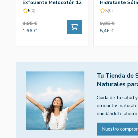
Exfoliante Melocotón 12
Hidratante Sóli
Monodosis - Armonía
Silvestre
5
(0)
5
(0)
1,95 €
9,95 €
1,66 €
8,46 €
Tu Tienda de 
Naturales par
Cuida de tu salud y
productos naturales
brindándote ahorro
Nuestro compro