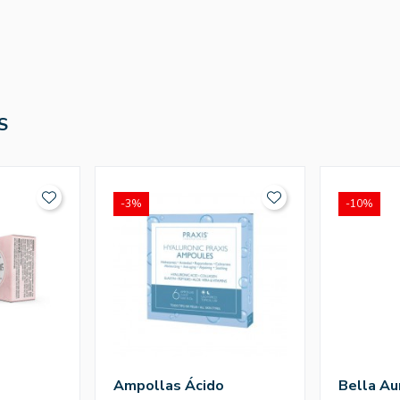
S
-3%
-10%
l
Ampollas Ácido
Bella Au