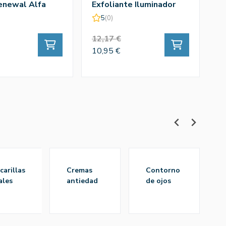
enewal Alfa
Exfoliante Iluminador
E
cidos 1ud -
200 Ml
M
5
(0)
12,17 €
1
10,95 €
1
cremas
contorno
pr
ales
antiedad
de ojos