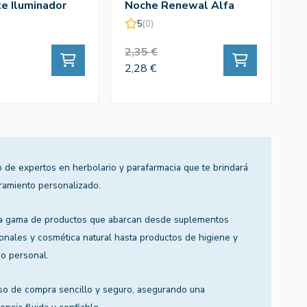
te Iluminador
Noche Renewal Alfa
M
Hidroxiacidos 1ud -
A
5
(0)
Praxis
2,35 €
9
2,28 €
8
 de expertos en herbolario y parafarmacia que te brindará
ramiento personalizado.
a gama de productos que abarcan desde suplementos
ionales y cosmética natural hasta productos de higiene y
o personal.
so de compra sencillo y seguro, asegurando una