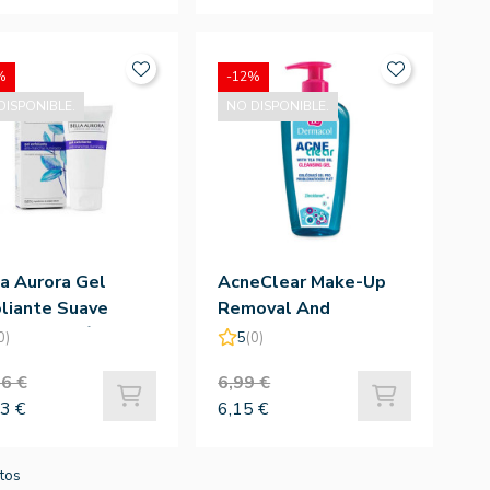
%
-12%
DISPONIBLE.
NO DISPONIBLE.
a Aurora Gel
AcneClear Make-Up
liante Suave
Removal And
ing Enzimático 75
Cleansing Gel 200ml -
0)
5
(0)
Dermacol
6 €
6,99 €
3 €
6,15 €
ctos