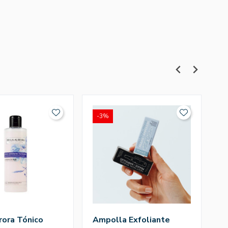
-3%
rora Tónico
Ampolla Exfoliante
U