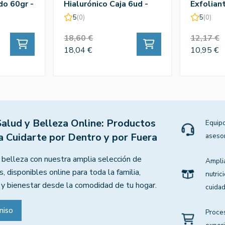
do 60gr -
Hialurónico Caja 6ud -
Exfolian
Praxis
200 Ml
5
(0)
5
(0)
18,60 €
12,17 €
18,04 €
10,95 €
Salud y Belleza Online: Productos
Equipo
a Cuidarte por Dentro y por Fuera
aseso
 belleza con nuestra amplia selección de
Ampli
, disponibles online para toda la familia,
nutric
 y bienestar desde la comodidad de tu hogar.
cuidad
miso
Proce