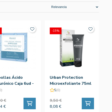
-15%
ollas Ácido
Urban Protection
urónico Caja 6ud -
Microexfoliante 75ml
is
- Armonia
0)
5
(0)
0 €
9,50 €
4 €
8,08 €