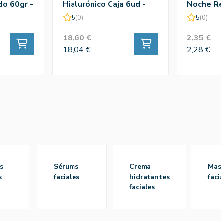
do 60gr -
Hialurónico Caja 6ud -
Noche R
Praxis
Hidroxia
5
(0)
5
(0)
Praxis
18,60 €
2,35 €
18,04 €
2,28 €
sérums
crema
mascarillas
s
faciales
hidratantes
faci
faciales