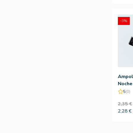
-3%
Ampoll
Noche
Hidrox
5
(0)
Praxis
2,35 €
2,28 €