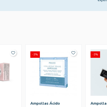
experi
-3%
-3%
l
Ampollas Ácido
Ampolla 