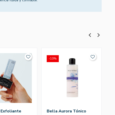
encia fluida y confiable.
-10%
Exfoliante
Bella Aurora Tónico
Ma