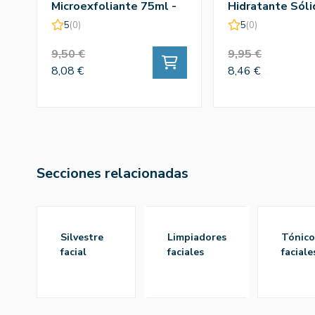
Microexfoliante 75ml -
Hidratante Sóli
Armonia
Silvestre
5
(0)
5
(0)
9,50 €
9,95 €
8,08 €
8,46 €
Secciones relacionadas
silvestre
limpiadores
tónicos
facial
faciales
faciale