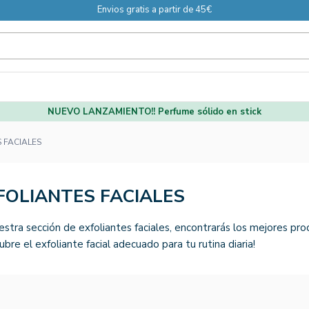
Envios gratis a partir de 45€
NUEVO LANZAMIENTO!! Perfume sólido en stick
 FACIALES
FOLIANTES FACIALES
estra sección de exfoliantes faciales, encontrarás los mejores pr
ubre el exfoliante facial adecuado para tu rutina diaria!