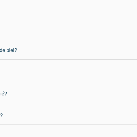
de piel?
cné?
l?