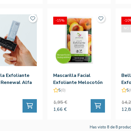
-15%
-10
NO 
a Exfoliante
Mascarilla Facial
Bell
 Renewal Alfa
Exfoliante Melocotón
Exfo
iacidos 1ud -
12 Monodosis -
Peel
5
(0)
5
(
Armonía
Ml
1,95 €
14,2
1,66 €
12,8
Has visto 8 de 8 produ