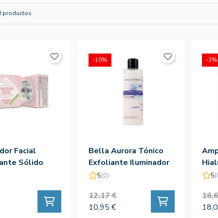
8 productos
-10%
-3%
dor Facial
Bella Aurora Tónico
Amp
ante Sólido
Exfoliante Iluminador
Hial
 Silvestre
200 Ml
Prax
5
(0)
5
(
12,17 €
18,6
10,95 €
18,0