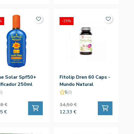
%
-15%
he Solar Spf50+
Fitolip Dren 60 Caps -
ficador 250ml
Mundo Natural
0)
5
(0)
8 €
14,50 €
5 €
12,33 €