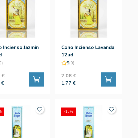
 Incienso Jazmin
Cono Incienso Lavanda
d
12ud
0)
5
(0)
 €
2,08 €
 €
1,77 €
%
-15%