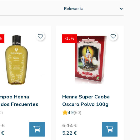
%
-15%
mpoo Henna
Henna Super Caoba
ados Frecuentes
Oscuro Polvo 100g
ml
0)
4.9
(60)
 €
6,14 €
 €
5,22 €