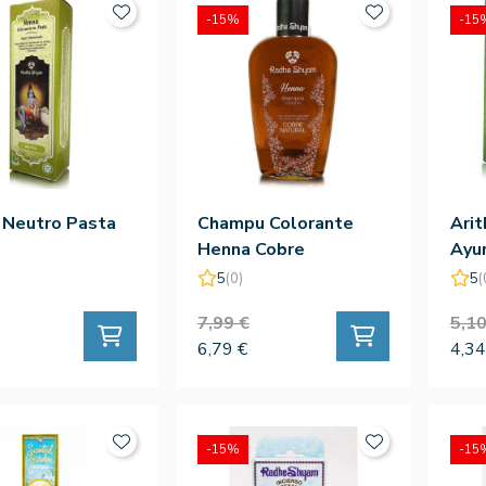
-15%
-15
 Neutro Pasta
Champu Colorante
Ari
Henna Cobre
Ayu
5
(0)
5
(
7,99 €
5,10
6,79 €
4,34
-15%
-15