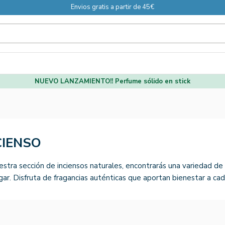
Envios gratis a partir de 45€
NUEVO LANZAMIENTO!! Perfume sólido en stick
CIENSO
estra sección de inciensos naturales, encontrarás una variedad de
gar. Disfruta de fragancias auténticas que aportan bienestar a cad