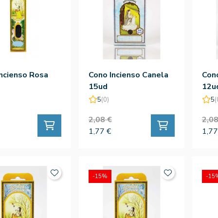
Incienso Rosa
Cono Incienso Canela
Cono
15ud
12u
5
(0)
5
(
2,08 €
2,08
1,77 €
1,77
-15%
-15