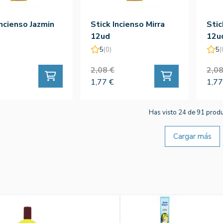
Incienso Jazmin
Stick Incienso Mirra
Stic
12ud
12u
5
(0)
5
(
2,08 €
2,08
1,77 €
1,77
Has visto 24 de 91 prod
Cargar más