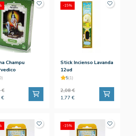
%
-15%
tha Champu
Stick Incienso Lavanda
rvedico
12ud
0)
5
(1)
 €
2,08 €
 €
1,77 €
%
-15%