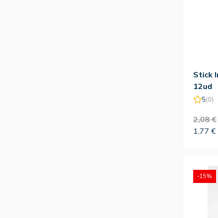
Stick 
12ud
5
(0)
2,08 €
1,77 €
-15%