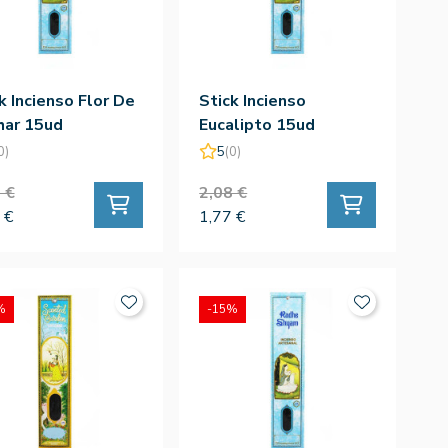
k Incienso Flor De
Stick Incienso
har 15ud
Eucalipto 15ud
0)
5
(0)
 €
2,08 €
 €
1,77 €
%
-15%