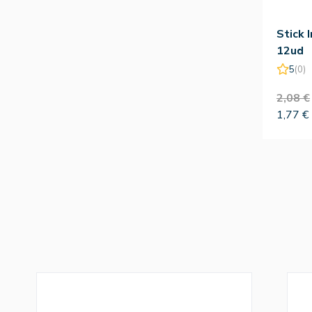
Stick 
12ud
5
(0)
2,08 €
1,77 €