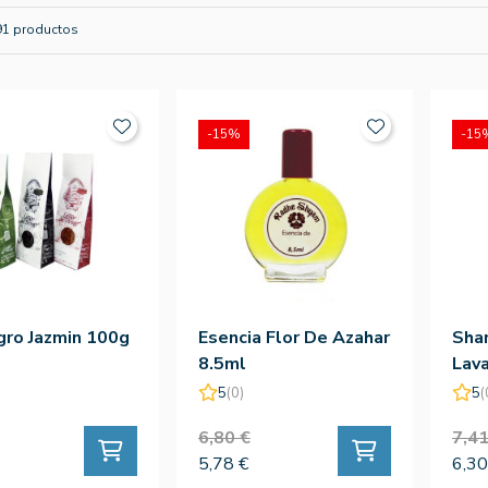
91 productos
-15%
-15
ro Jazmin 100g
Esencia Flor De Azahar
Sha
8.5ml
Lav
250
5
(0)
5
(
6,80 €
7,41
5,78 €
6,30