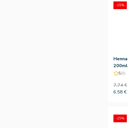
-15%
Henna
200ml
5
(0)
7,74 €
6,58 €
-15%