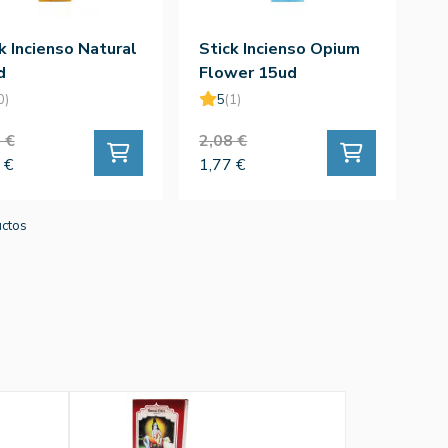
k Incienso Natural
Stick Incienso Opium
d
Flower 15ud
0)
5
(1)
 €
2,08 €
 €
1,77 €
uctos