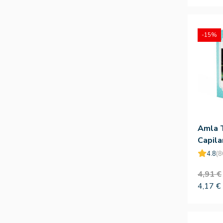
-15%
Amla 
Capila
100g
4.8
(8
4,91 €
4,17 €