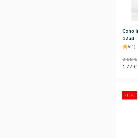
Cono I
12ud
5
(1)
2,08 €
1,77 €
-15%