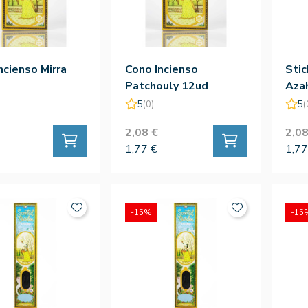
ncienso Mirra
Cono Incienso
Stic
Patchouly 12ud
Aza
5
(0)
5
(
2,08 €
2,08
1,77 €
1,77
-15%
-15