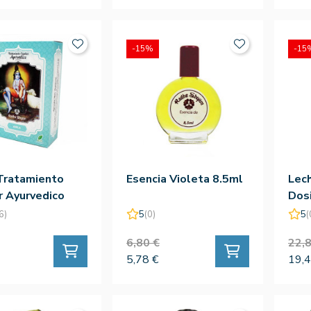
-15%
-15
Tratamiento
Esencia Violeta 8.5ml
Lec
r Ayurvedico
Dosi
6)
5
(0)
5
(
6,80 €
22,8
5,78 €
19,4