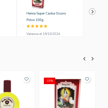
Henna Super Caoba Oscuro
Amla Trat
Polvo 100g
Ayurvedi
Vanessa el 19/10/2024
Mónica el
-15%