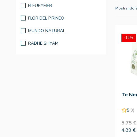
FLEURYMER
Mostrando 
FLOR DEL PIRINEO
MUNDO NATURAL
-15%
RADHE SHYAM
Te Neg
5
(0)
5,75 €
4,89 €