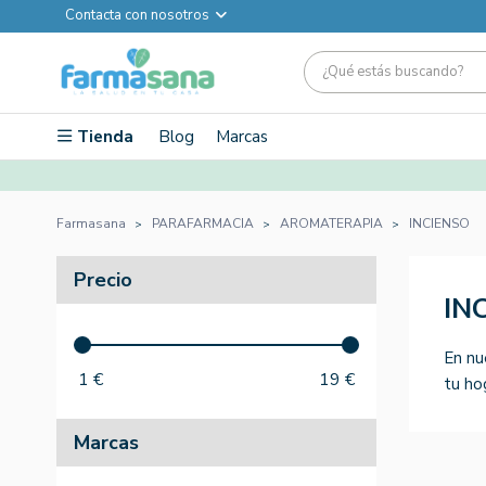
Contacta con nosotros
Tienda
Blog
Marcas
Farmasana
PARAFARMACIA
AROMATERAPIA
INCIENSO
Precio
IN
En nu
1
€
19
€
tu ho
Marcas