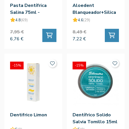
Pasta Dentífrica
Aloedent
Salina 75ml -
Blanqueador+Silica
Weleda
100ml
4.8
(69)
4.6
(29)
7,95 €
8,49 €
6,76 €
7,22 €
-15%
-15%
Dentifrico Limon
Dentífrico Solido
Salvia Tomillo 15ml
Verde - Silvestre