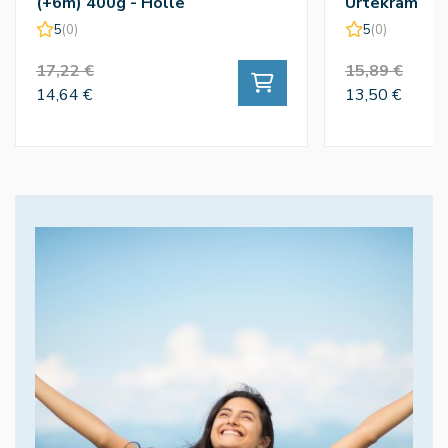
(+6m) 400g - Holle
Urtekram
5
(0)
5
(0)
17,22 €
15,89 €
14,64 €
13,50 €