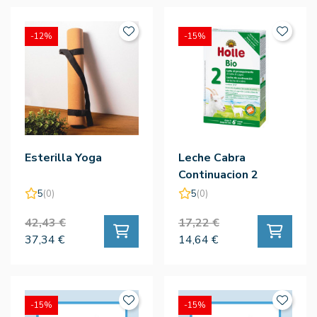
-12%
-15%
Esterilla Yoga
Leche Cabra
Continuacion 2
(+6m) 400g - Holle
5
(0)
5
(0)
42,43 €
17,22 €
37,34 €
14,64 €
-15%
-15%