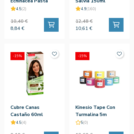
Echinacea Pasta
Salvia 150ml
100g
4.5
(2)
4.9
(160)
10,40 €
12,48 €
8,84 €
10,61 €
-15%
-15%
Cubre Canas
Kinesio Tape Con
Castaño 60ml
Turmalina 5m
4.5
(4)
5
(0)