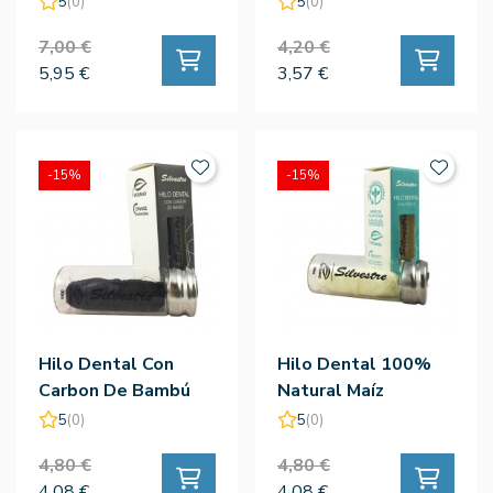
5
(0)
5
(0)
7,00 €
4,20 €
5,95 €
3,57 €
-15%
-15%
Hilo Dental Con
Hilo Dental 100%
Carbon De Bambú
Natural Maíz
30metros -
30metros -
5
(0)
5
(0)
Silvestre
Silvestre
4,80 €
4,80 €
4,08 €
4,08 €