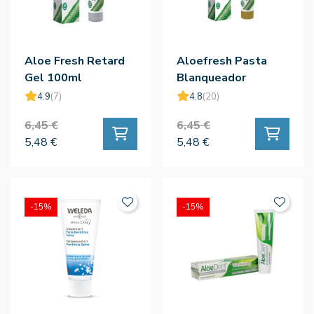
Aloe Fresh Retard
Aloefresh Pasta
Gel 100ml
Blanqueador
Homeopatia 100ml
4.9
(7)
4.8
(20)
6,45 €
6,45 €
5,48 €
5,48 €
-15%
-15%