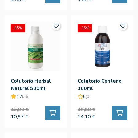
-15%
-15%
Colutorio Herbal
Colutorio Centeno
Natural 500ml
100ml
4.7
(36)
5
(0)
12,90 €
16,59 €
10,97 €
14,10 €