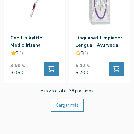
Cepillo Xylitol
Linguanet Limpiador
Medio Irisana
Lengua - Ayurveda
5
(3)
5
(0)
3,59 €
6,12 €
3,05 €
5,20 €
Has visto 24 de 38 productos
Cargar más