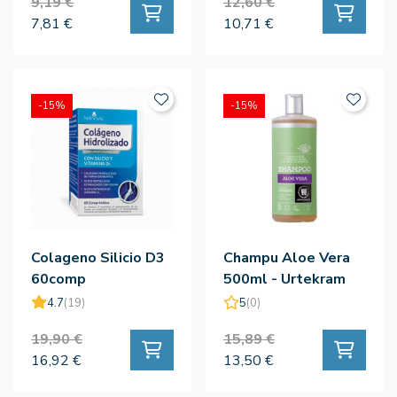
9,19 €
12,60 €
7,81 €
10,71 €
-15%
-15%
Colageno Silicio D3
Champu Aloe Vera
60comp
500ml - Urtekram
4.7
(19)
5
(0)
19,90 €
15,89 €
16,92 €
13,50 €