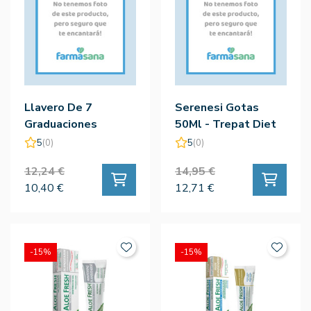
Llavero De 7
Serenesi Gotas
Graduaciones
50Ml - Trepat Diet
5
(0)
5
(0)
12,24 €
14,95 €
10,40 €
12,71 €
-15%
-15%