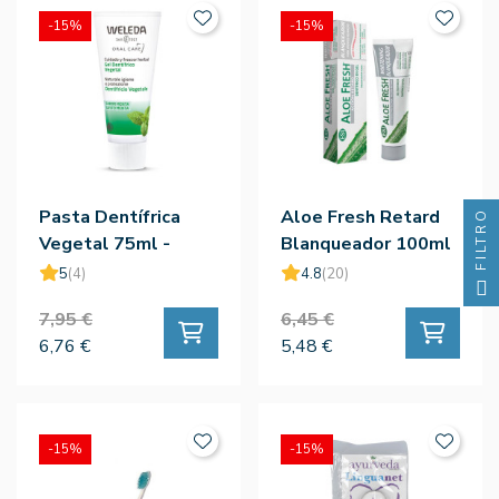
-15%
-15%
Pasta Dentífrica
Aloe Fresh Retard
FILTRO
Vegetal 75ml -
Blanqueador 100ml
Weleda
5
(4)
4.8
(20)
7,95 €
6,45 €
6,76 €
5,48 €
-15%
-15%