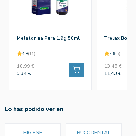
Melatonina Pura 1.9g 50ml
Trelax Bote 
4.9
(11)
4.8
(5)
10,99 €
13,45 €
9,34 €
11,43 €
Lo has podido ver en
HIGIENE
BUCODENTAL