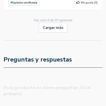
Opinión verificada
Me gusta (
0
)
Has visto
6
de
20
opiniones
Cargar más
Preguntas y respuestas
Este producto no tiene preguntas ¡Sé el
primero!