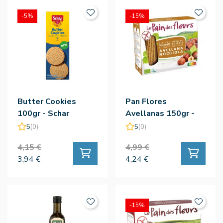
-5%
-15%
Butter Cookies
Pan Flores
100gr - Schar
Avellanas 150gr -
Le Pain Des Fleurs
5
(0)
5
(0)
4,15 €
4,99 €
3,94 €
4,24 €
-15%