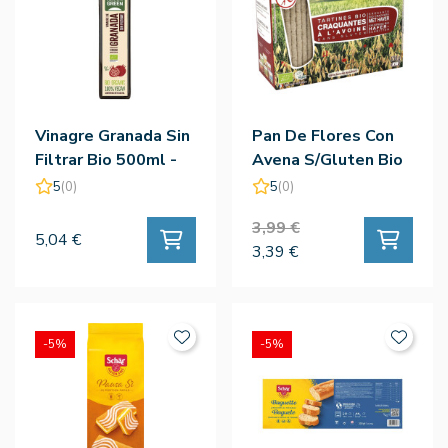
Vinagre Granada Sin
Pan De Flores Con
Filtrar Bio 500ml -
Avena S/Gluten Bio
Naturgreen
150g - Le Pain Des
5
(0)
5
(0)
Fleurs
3,99 €
5,04 €
3,39 €
-5%
-5%