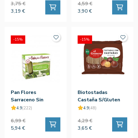
3,75 €
4,59 €
3,19 €
3,90 €
-15%
-15%
Pan Flores
Biotostadas
Sarraceno Sin
Castaña S/Gluten
Gluten Bio 300g - Le
Bio 90g - El Granero
4.9
(222)
4.9
(48)
Pain Des Fleurs
6,99 €
4,29 €
5,94 €
3,65 €