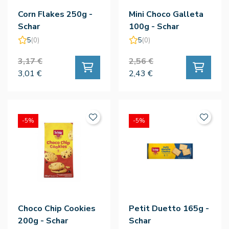
Corn Flakes 250g -
Mini Choco Galleta
Schar
100g - Schar
5
(0)
5
(0)
3,17 €
2,56 €
3,01 €
2,43 €
-5%
-5%
Choco Chip Cookies
Petit Duetto 165g -
200g - Schar
Schar