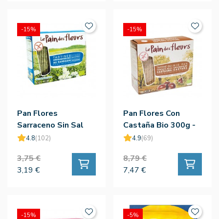
-15%
-15%
Pan Flores
Pan Flores Con
Sarraceno Sin Sal
Castaña Bio 300g -
150g - Le Pain Des
Le Pain Des Fleurs
4.8
(102)
4.9
(69)
Fleurs
3,75 €
8,79 €
3,19 €
7,47 €
-15%
-5%