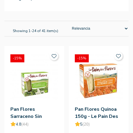
Showing 1-24 of 41 item(s)
-15%
-15%
Pan Flores
Pan Flores Quinoa
Sarraceno Sin
150g - Le Pain Des
Gluten Bio 150g - Le
Fleurs
4.8
(44)
5
(20)
Pain Des Fleurs