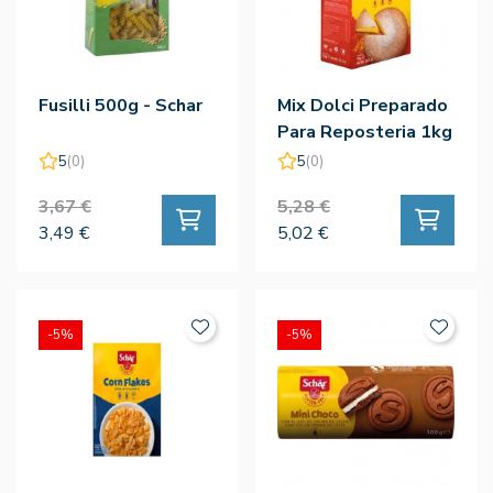
Fusilli 500g - Schar
Mix Dolci Preparado
Para Reposteria 1kg
- Schar
5
(0)
5
(0)
3,67 €
5,28 €
3,49 €
5,02 €
-5%
-5%