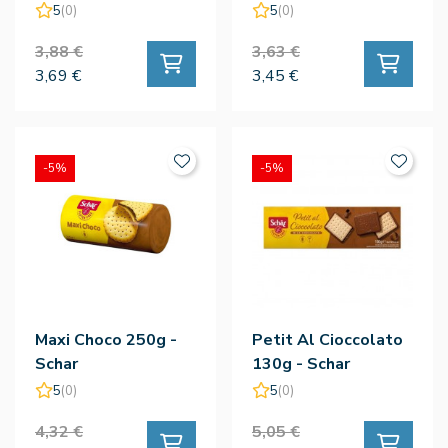
5
(0)
5
(0)
3,88 €
3,63 €
3,69 €
3,45 €
-5%
-5%
Maxi Choco 250g -
Petit Al Cioccolato
Schar
130g - Schar
5
(0)
5
(0)
4,32 €
5,05 €