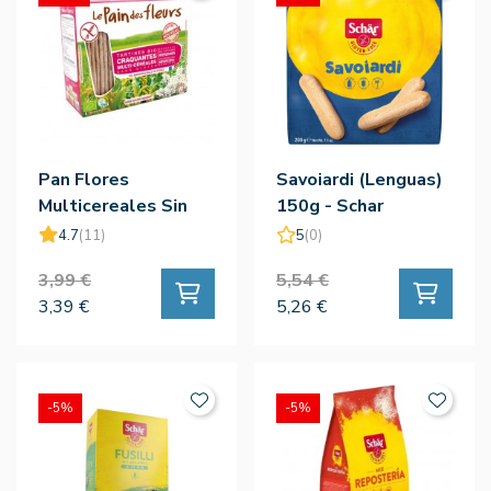
Pan Flores
Savoiardi (Lenguas)
Multicereales Sin
150g - Schar
Gluten Bio 150g - Le
4.7
(11)
5
(0)
Pain Des Fleurs
3,99 €
5,54 €
3,39 €
5,26 €
-5%
-5%