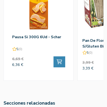
Pausa Si 300G 6Ud - Schar
Pan De Flore
S/Gluten Bio
5
(0)
Fleurs
5
(0)
6,69 €
3,99 €
6,36 €
3,39 €
Secciones relacionadas