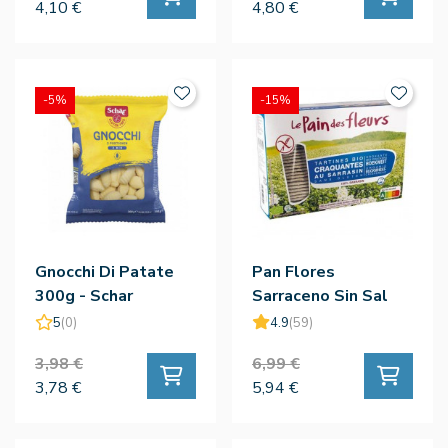
4,10 €
4,80 €
-5%
-15%
Gnocchi Di Patate
Pan Flores
300g - Schar
Sarraceno Sin Sal
300g - Le Pain Des
5
(0)
4.9
(59)
Fleurs
3,98 €
6,99 €
3,78 €
5,94 €