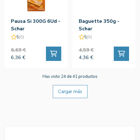
Pausa Si 300G 6Ud -
Baguette 350g -
Schar
Schar
5
(0)
5
(0)
6,69 €
4,59 €
6,36 €
4,36 €
Has visto 24 de 41 productos
Cargar más