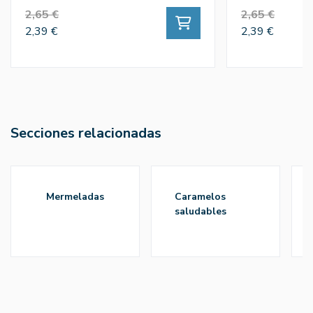
2,65 €
2,65 €
2,39 €
2,39 €
Secciones relacionadas
mermeladas
caramelos
saludables