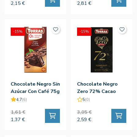
2,15 €
2,81 €
-15%
-15%
Chocolate Negro Sin
Chocolate Negro
Azúcar Con Café 75g
Zero 72% Cacao
- Torras
100g - Torras
4.7
(6)
5
(0)
1,61 €
3,05 €
1,37 €
2,59 €