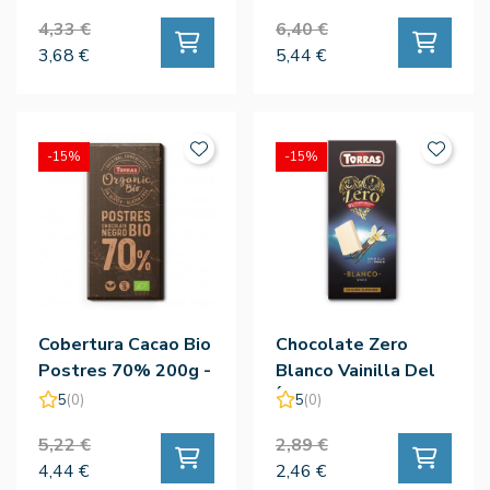
Torras
4,33 €
6,40 €
3,68 €
5,44 €
-15%
-15%
Cobertura Cacao Bio
Chocolate Zero
Postres 70% 200g -
Blanco Vainilla Del
Torras
Índico 100g - Torras
5
(0)
5
(0)
5,22 €
2,89 €
4,44 €
2,46 €