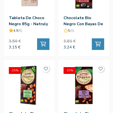
Tableta De Choco
Chocolate Bio
Negro 85g - Natruly
Negro Con Bayas De
Goji & Açai - Torras
4.9
(8)
5
(0)
3,50 €
3,81 €
3,15 €
3,24 €
-15%
-15%