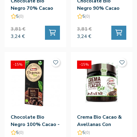
Chocolate Bio
Chocolate Bio
Negro 70% Cacao
Negro 90% Cacao
Con Avellanas -
Criollo Forastero -
5
(0)
5
(0)
Torras
Torras
3,81 €
3,81 €
3,24 €
3,24 €
-15%
-15%
Chocolate Bio
Crema Bio Cacao &
Negro 100% Cacao -
Avellanas Con
Torras
Aceite De Oliva -
5
(0)
5
(0)