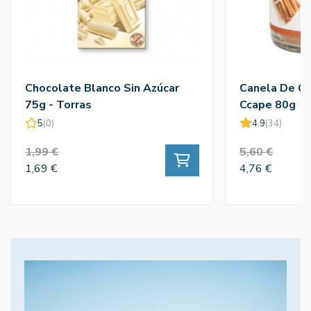
Chocolate Blanco Sin Azúcar
Canela De Ce
75g - Torras
Ccape 80g
5
(0)
4.9
(34)
1,99 €
5,60 €
1,69 €
4,76 €