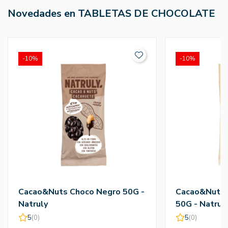
Novedades en TABLETAS DE CHOCOLATE
-10%
-10%
Cacao&Nuts Choco Negro 50G -
Cacao&Nuts 
Natruly
50G - Natrul
5
(0)
5
(0)