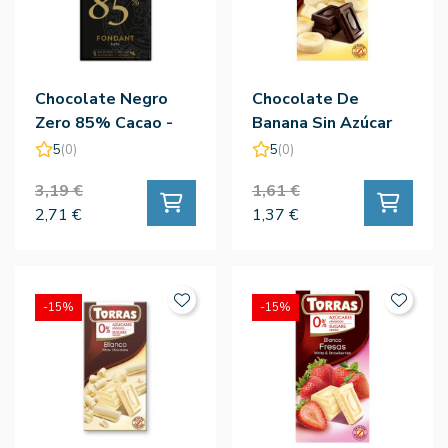
Chocolate Negro
Chocolate De
Zero 85% Cacao -
Banana Sin Azúcar
Torras
75g - Torras
5
(0)
5
(0)
3,19 €
1,61 €
2,71 €
1,37 €
-15%
-15%