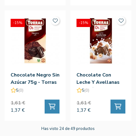
-15%
-15%
Chocolate Negro Sin
Chocolate Con
Azúcar 75g - Torras
Leche Y Avellanas
Sin Azúcar 75g -
5
(0)
5
(0)
Torras
1,61 €
1,61 €
1,37 €
1,37 €
Has visto 24 de 49 productos