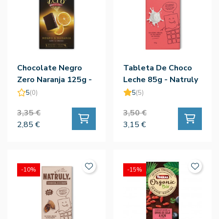
Chocolate Negro
Tableta De Choco
Zero Naranja 125g -
Leche 85g - Natruly
Torras
5
(0)
5
(5)
3,35 €
3,50 €
2,85 €
3,15 €
-10%
-15%