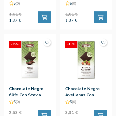
75g - Torras
75g - Torras
5
(0)
5
(0)
1,61 €
1,61 €
1,37 €
1,37 €
-15%
-15%
Chocolate Negro
Chocolate Negro
60% Con Stevia
Avellanas Con
100g - Torras
Stevia 125g - Torras
5
(0)
5
(0)
2,53 €
3,31 €