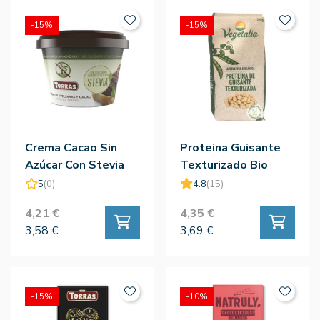
-15%
-15%
Crema Cacao Sin
Proteina Guisante
Azúcar Con Stevia
Texturizado Bio
Sin Gluten 200g -
250g
5
(0)
4.8
(15)
Torras
4,21 €
4,35 €
3,58 €
3,69 €
-15%
-10%