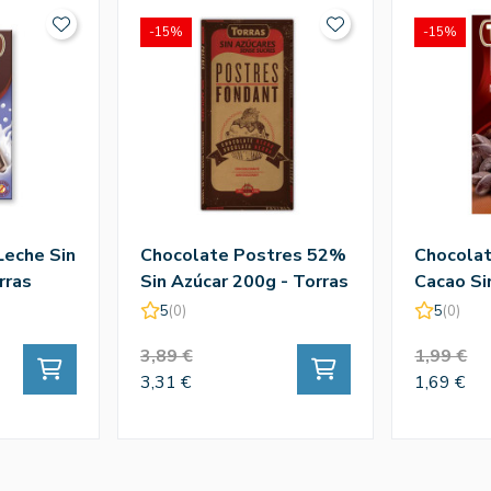
-15%
-15%
Leche Sin
Chocolate Postres 52%
Chocolat
rras
Sin Azúcar 200g - Torras
Cacao Si
Torras
5
(0)
5
(0)
3,89 €
1,99 €
3,31 €
1,69 €