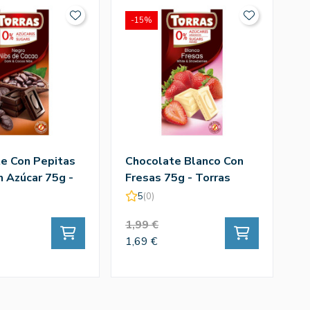
-15%
-
e Con Pepitas
Chocolate Blanco Con
C
n Azúcar 75g -
Fresas 75g - Torras
Si
5
(0)
1,99 €
1,
1,69 €
1,