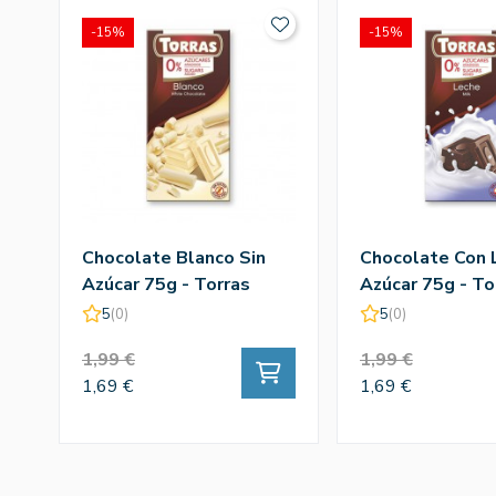
-15%
-15%
Chocolate Blanco Sin
Chocolate Con 
Azúcar 75g - Torras
Azúcar 75g - To
5
(0)
5
(0)
1,99 €
1,99 €
1,69 €
1,69 €