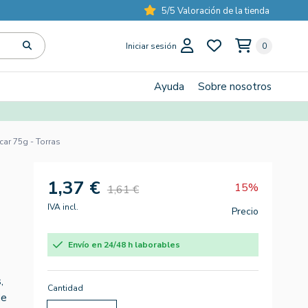
5/5 Valoración de la tienda
Iniciar sesión
0
Ayuda
Sobre nosotros
ar 75g - Torras
1,37 €
15%
1,61 €
IVA incl.
Precio
Envío en 24/48 h laborables
,
Cantidad
de