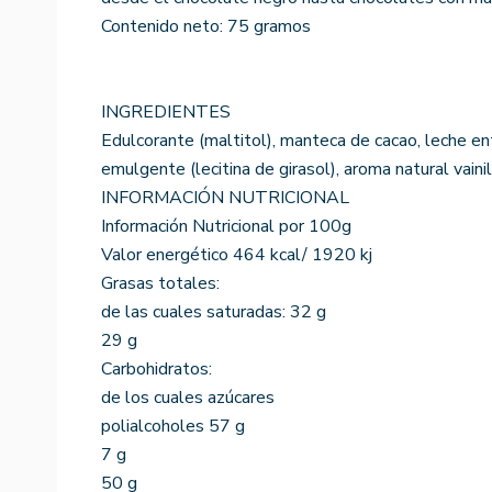
Contenido neto: 75 gramos
INGREDIENTES
Edulcorante (maltitol), manteca de cacao, leche ent
emulgente (lecitina de girasol), aroma natural vainil
INFORMACIÓN NUTRICIONAL
Información Nutricional por 100g
Valor energético 464 kcal/ 1920 kj
Grasas totales:
de las cuales saturadas: 32 g
29 g
Carbohidratos:
de los cuales azúcares
polialcoholes 57 g
7 g
50 g