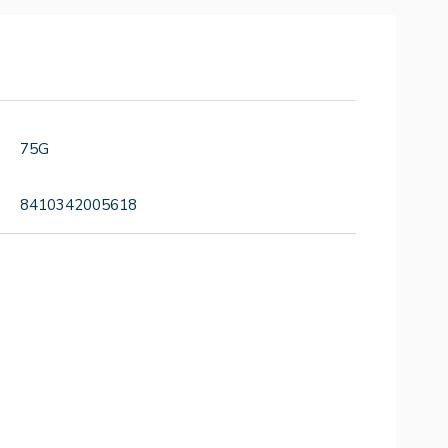
75G
8410342005618