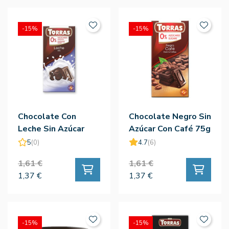
-15%
-15%
Chocolate Con
Chocolate Negro Sin
Leche Sin Azúcar
Azúcar Con Café 75g
75g - Torras
- Torras
5
(0)
4.7
(6)
1,61 €
1,61 €
1,37 €
1,37 €
-15%
-15%