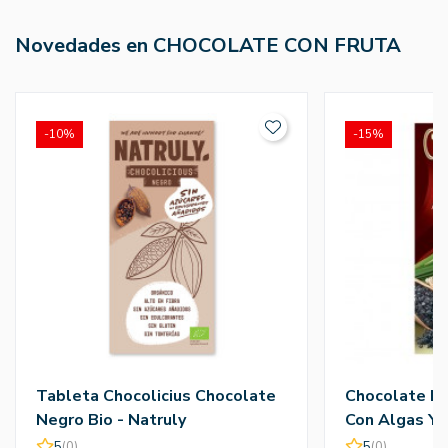
Novedades en CHOCOLATE CON FRUTA
-10%
-15%
Tableta Chocolicius Chocolate
Chocolate Bl
Negro Bio - Natruly
Con Algas Y F
Torras
5
(0)
5
(0)