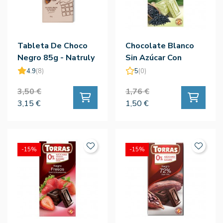
Tableta De Choco
Chocolate Blanco
Negro 85g - Natruly
Sin Azúcar Con
Algas Y Flor De Sal
4.9
(8)
5
(0)
75g - Torras
3,50 €
1,76 €
3,15 €
1,50 €
-15%
-15%