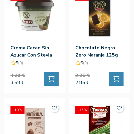
Crema Cacao Sin
Chocolate Negro
Azúcar Con Stevia
Zero Naranja 125g -
Sin Gluten 200g -
Torras
5
(0)
5
(0)
Torras
4,21 €
3,35 €
3,58 €
2,85 €
-10%
-15%