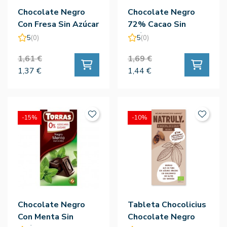
Chocolate Negro
Chocolate Negro
Con Fresa Sin Azúcar
72% Cacao Sin
75g - Torras
Azúcar 75g - Torras
5
(0)
5
(0)
1,61 €
1,69 €
1,37 €
1,44 €
-15%
-10%
Chocolate Negro
Tableta Chocolicius
Con Menta Sin
Chocolate Negro