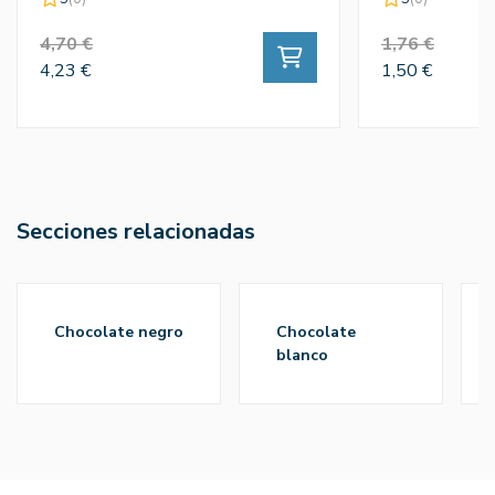
4,70 €
1,76 €
4,23 €
1,50 €
Secciones relacionadas
chocolate negro
chocolate
blanco