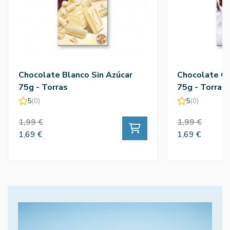
Chocolate Blanco Sin Azúcar
Chocolate Co
75g - Torras
75g - Torras
5
(0)
5
(0)
1,99 €
1,99 €
1,69 €
1,69 €