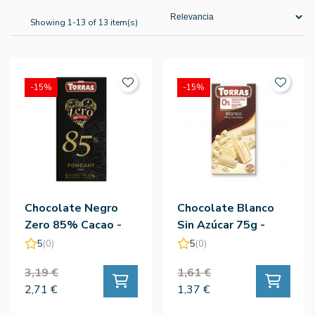
Showing 1-13 of 13 item(s)
-15%
-15%
Chocolate Negro
Chocolate Blanco
Zero 85% Cacao -
Sin Azúcar 75g -
Torras
Torras
5
(0)
5
(0)
3,19 €
1,61 €
2,71 €
1,37 €