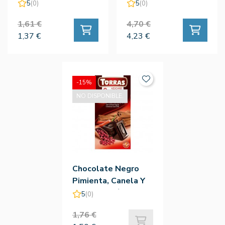
Azúcar 75g - Torras
Bio - Natruly
5
(0)
5
(0)
1,61 €
4,70 €
1,37 €
4,23 €
-15%
NO DISPONIBLE.
Chocolate Negro
Pimienta, Canela Y
Chili Sin Azúcar 75g
5
(0)
- Torras
1,76 €