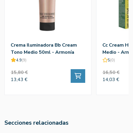
Crema Iluminadora Bb Cream
Cc Cream Hel
Tono Medio 50ml - Armonía
Medio - Armo
4.9
(9)
5
(0)
15,80 €
16,50 €
13,43 €
14,03 €
Secciones relacionadas