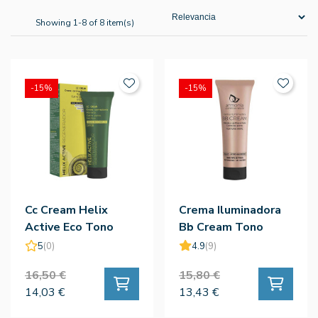
Showing 1-8 of 8 item(s)
-15%
-15%
Cc Cream Helix
Crema Iluminadora
Active Eco Tono
Bb Cream Tono
Medio - Armonía
Medio 50ml -
5
(0)
4.9
(9)
Armonía
16,50 €
15,80 €
14,03 €
13,43 €