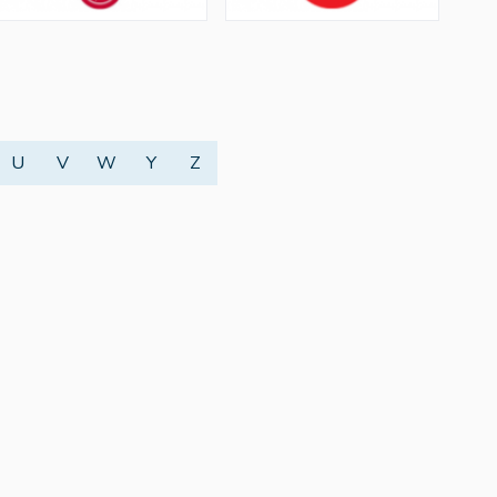
U
V
W
Y
Z