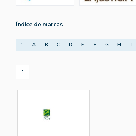
Índice de marcas
1
A
B
C
D
E
F
G
H
I
1