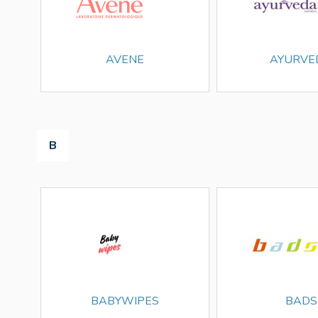
AVENE
AYURVE
B
BABYWIPES
BADS