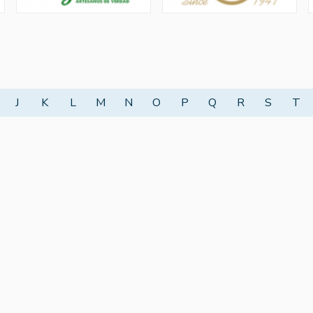
J
K
L
M
N
O
P
Q
R
S
T