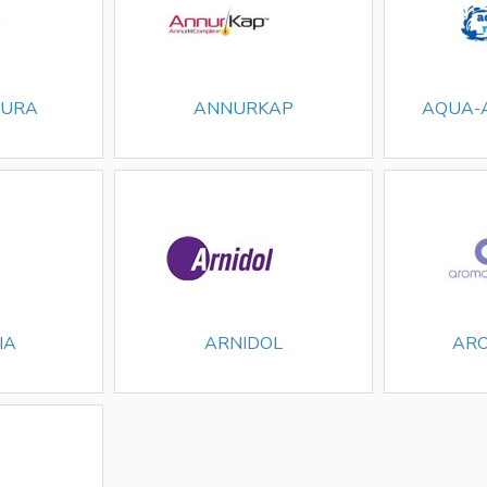
URA
ANNURKAP
AQUA-
IA
ARNIDOL
AR