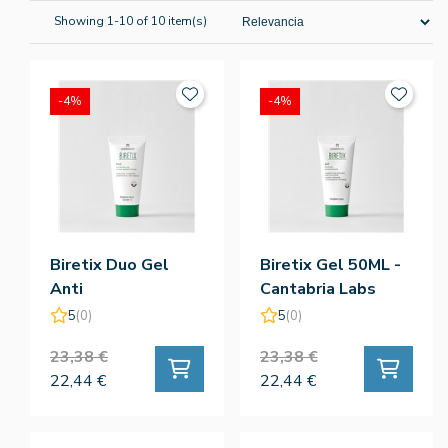
Showing 1-10 of 10 item(s)
-4%
-4%
Biretix Duo Gel
Biretix Gel 50ML -
Anti
Cantabria Labs
Imperfecciones
5
(0)
5
(0)
30ML - Cantabria
23,38 €
23,38 €
Labs
22,44 €
22,44 €