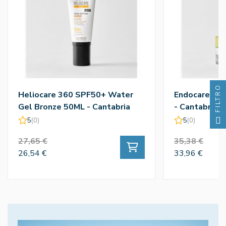
FILTRO
Heliocare 360 SPF50+ Water
Endocare Gel
Gel Bronze 50ML - Cantabria
- Cantabria 
Labs
5
(0)
5
(0)
27,65 €
35,38 €
26,54 €
33,96 €