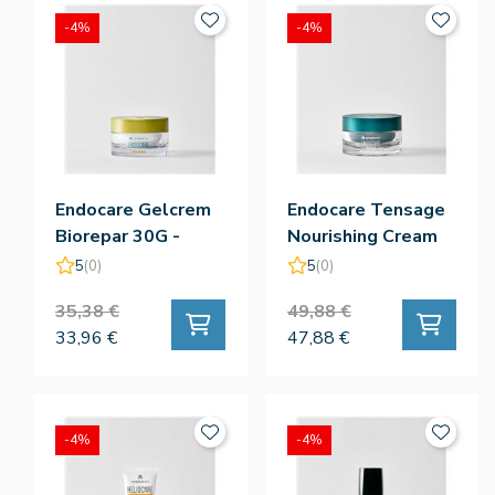
-4%
-4%
Endocare Gelcrem
Endocare Tensage
Biorepar 30G -
Nourishing Cream
Cantabria Labs
50ML - Cantabria
5
(0)
5
(0)
Labs
35,38 €
49,88 €
33,96 €
47,88 €
-4%
-4%