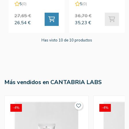
Bronze 50ML -
Cantabria Labs
5
(0)
5
(0)
Cantabria Labs
27,65 €
36,70 €
26,54 €
35,23 €
Has visto 10 de 10 productos
Más vendidos en CANTABRIA LABS
-4%
-4%