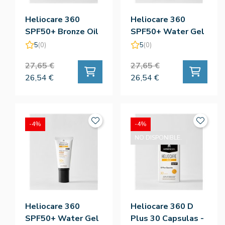
Heliocare 360
Heliocare 360
SPF50+ Bronze Oil
SPF50+ Water Gel
Free 50 - Cantabria
Beige 50ML -
5
(0)
5
(0)
Labs
Cantabria Labs
27,65 €
27,65 €
26,54 €
26,54 €
-4%
-4%
NO DISPONIBLE.
Heliocare 360
Heliocare 360 D
SPF50+ Water Gel
Plus 30 Capsulas -