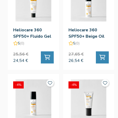
Heliocare 360
Heliocare 360
SPF50+ Fluido Gel
SPF50+ Beige Oil
Oil Free 50ML -
Free 50ML -
5
(0)
5
(0)
Cantabria Labs
Cantabria Labs
25,56 €
27,65 €
24,54 €
26,54 €
-4%
-4%