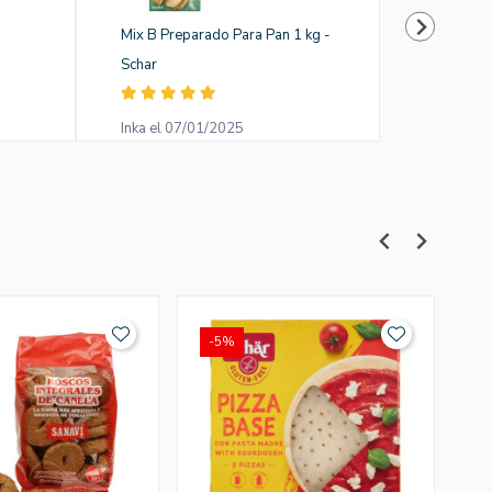
Mix B Preparado Para Pan 1 kg -
Roscos In
Schar
Encarna e
Inka el 07/01/2025
-5%