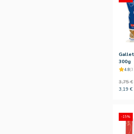
Gallet
300g
4.8
(3
3,75 €
3,19 €
-15%