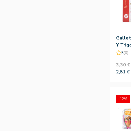
Galle
Y Trig
Germi
5
(0)
3,30 €
2,81 €
-12%