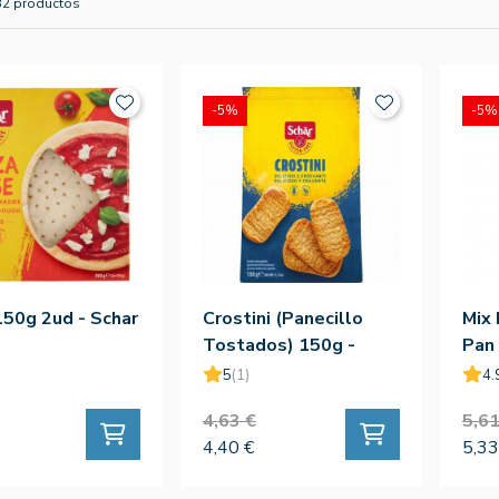
32 productos
-5%
-5%
150g 2ud - Schar
Crostini (Panecillo
Mix 
Tostados) 150g -
Pan 
Schar
5
(1)
4.
4,63 €
5,61
4,40 €
5,33