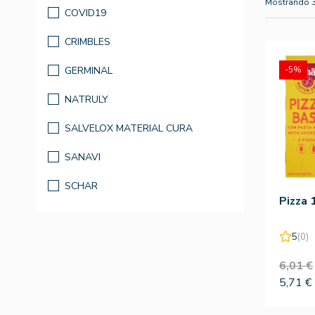
Mostrando 
COVID19
CRIMBLES
GERMINAL
-5%
NATRULY
SALVELOX MATERIAL CURA
SANAVI
SCHAR
Pizza 
5
(0)
6,01 €
5,71 €