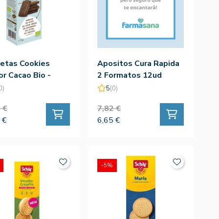
letas Cookies
Apositos Cura Rapida
r Cacao Bio -
2 Formatos 12ud
uly
0)
5
(0)
 €
7,82 €
 €
6,65 €
-5%