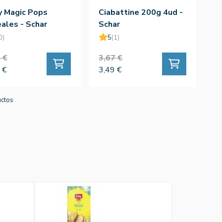
y Magic Pops
Ciabattine 200g 4ud -
ales - Schar
Schar
0)
5
(1)
 €
3,67 €
 €
3,49 €
uctos