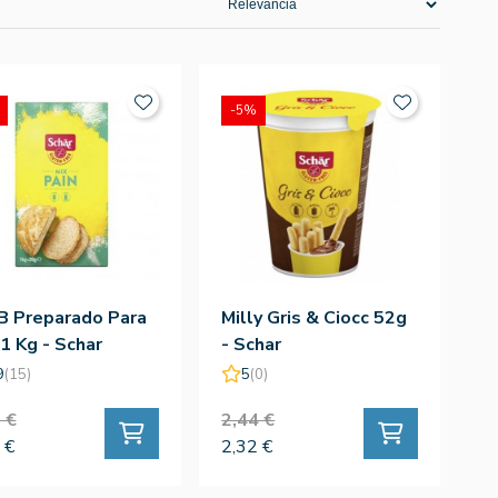
-5%
B Preparado Para
Milly Gris & Ciocc 52g
1 Kg - Schar
- Schar
9
(15)
5
(0)
 €
2,44 €
 €
2,32 €