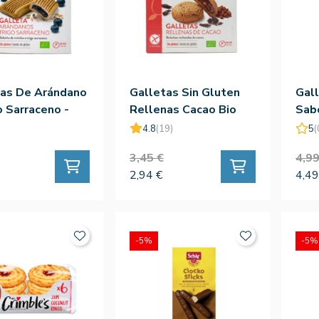
tas De Arándano
Galletas Sin Gluten
Gal
o Sarraceno -
Rellenas Cacao Bio
Sabo
nal
200g - Germinal
Natr
4.8
(19)
5
(
3,45 €
4,99
2,94 €
4,49
-5%
-5%