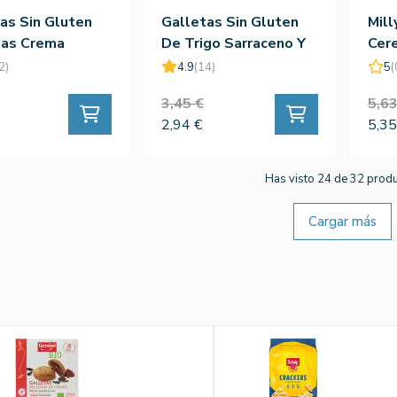
as Sin Gluten
Galletas Sin Gluten
Mill
nas Crema
De Trigo Sarraceno Y
Cere
nos - Germinal
Albaricoque -
2)
4.9
(14)
5
(
Germinal
3,45 €
5,63
2,94 €
5,35
Has visto 24 de 32 prod
Cargar más