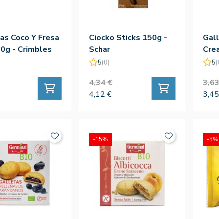
as Coco Y Fresa
Ciocko Sticks 150g -
Gall
0g - Crimbles
Schar
Cre
115g
5
(0)
5
(
4,34 €
3,63
4,12 €
3,45
-15%
-5%