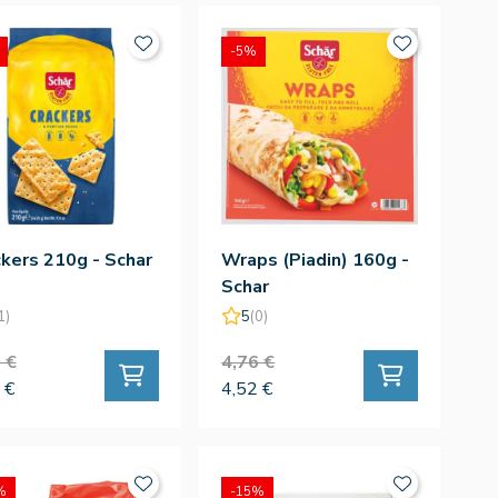
-5%
kers 210g - Schar
Wraps (Piadin) 160g -
Schar
1)
5
(0)
 €
4,76 €
 €
4,52 €
%
-15%