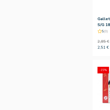
Gallet
S/G 18
5
(0)
2,85 €
2,51 €
-15%