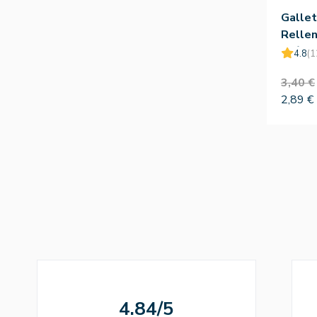
Gallet
Relle
Aránda
4.8
(1
3,40 €
2,89 €
4.84/5