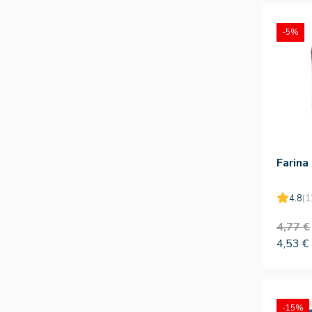
-5%
Farina
4.8
(1
4,77 €
4,53 €
-15%