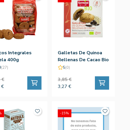
os Integrales
Galletas De Quinoa
ela 400g
Rellenas De Cacao Bio
- Germinal
9
(27)
5
(0)
 €
3,85 €
 €
3,27 €
%
-15%