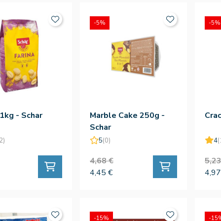
-5%
-5%
 1kg - Schar
Marble Cake 250g -
Crac
Schar
2)
5
(0)
4
(
4,68 €
5,23
4,45 €
4,97
-15%
-15