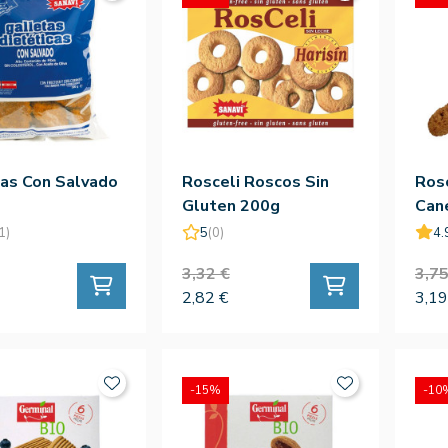
as Con Salvado
Rosceli Roscos Sin
Rosc
Gluten 200g
Can
1)
5
(0)
4.
3,32 €
3,75
2,82 €
3,19
-15%
-10