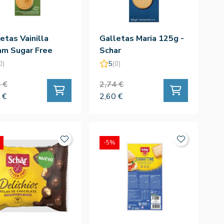
etas Vainilla
Galletas Maria 125g -
am Sugar Free
Schar
 - Schar
0)
5
(0)
 €
2,74 €
 €
2,60 €
-5%