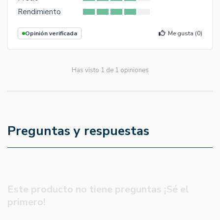
Rendimiento
Opinión verificada
Me gusta (
0
)
Has visto
1
de
1
opiniones
Preguntas y respuestas
Este producto no tiene preguntas ¡Sé el
primero!