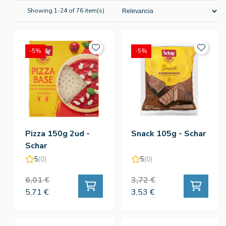
Showing 1-24 of 76 item(s)
-5%
-5%
Pizza 150g 2ud -
Snack 105g - Schar
Schar
5
(0)
5
(0)
6,01 €
3,72 €
5,71 €
3,53 €