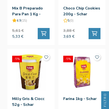
Mix B Preparado
Choco Chip Cookies
Para Pan 1 Kg -
200g - Schar
Schar
4.9
(15)
5
(0)
5,61 €
3,88 €
5,33 €
3,69 €
-5%
-5%
FILTRO
Milly Gris & Ciocc
Farina 1kg - Schar
52g - Schar