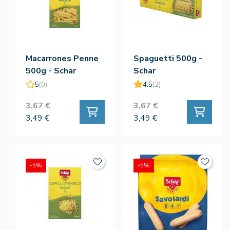
Macarrones Penne
Spaguetti 500g -
500g - Schar
Schar
5
(0)
4.5
(2)
3,67 €
3,67 €
3,49 €
3,49 €
-5%
-5%