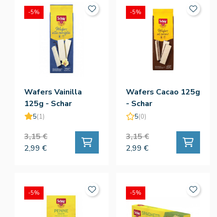
-5%
-5%
Wafers Vainilla
Wafers Cacao 125g
125g - Schar
- Schar
5
(1)
5
(0)
3,15 €
3,15 €
2,99 €
2,99 €
-5%
-5%