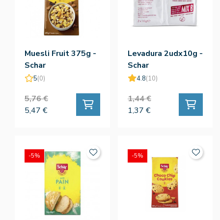
Muesli Fruit 375g -
Levadura 2udx10g -
Schar
Schar
5
(0)
4.8
(10)
5,76 €
1,44 €
5,47 €
1,37 €
-5%
-5%