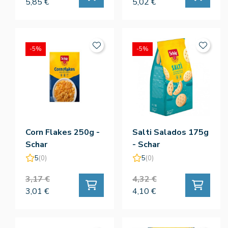
5,85 €
5,02 €
-5%
-5%
Corn Flakes 250g -
Salti Salados 175g
Schar
- Schar
5
(0)
5
(0)
3,17 €
4,32 €
3,01 €
4,10 €