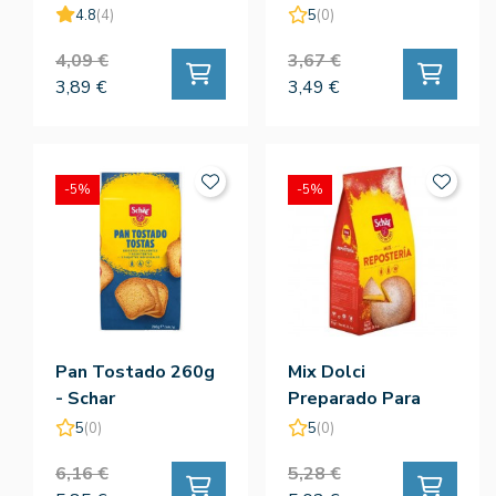
4.8
(4)
5
(0)
4,09 €
3,67 €
3,89 €
3,49 €
-5%
-5%
Pan Tostado 260g
Mix Dolci
- Schar
Preparado Para
Reposteria 1kg -
5
(0)
5
(0)
Schar
6,16 €
5,28 €