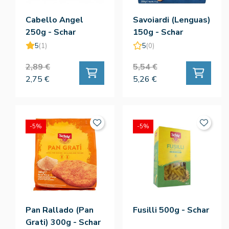
Cabello Angel
Savoiardi (Lenguas)
250g - Schar
150g - Schar
5
(1)
5
(0)
2,89 €
5,54 €
2,75 €
5,26 €
-5%
-5%
Pan Rallado (Pan
Fusilli 500g - Schar
Grati) 300g - Schar