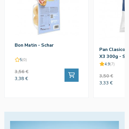
Bon Matin - Schar
Pan Clasico 
X3 300g - Sc
5
(0)
4.9
(7)
3,56 €
3,50 €
3,38 €
3,33 €