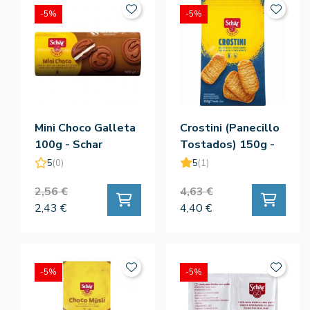
-5%
-5%
Mini Choco Galleta
Crostini (Panecillo
100g - Schar
Tostados) 150g -
Schar
5
(0)
5
(1)
2,56 €
4,63 €
2,43 €
4,40 €
-5%
-5%