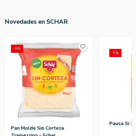
Novedades en SCHAR
-5%
-5%
Pausa Si 3
Pan Molde Sin Corteza
Tramezzino - Schar