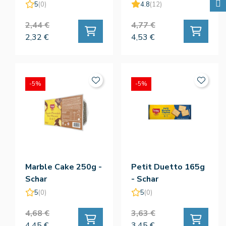
5
(0)
4.8
(12)
2,44 €
4,77 €
2,32 €
4,53 €
-5%
-5%
Marble Cake 250g -
Petit Duetto 165g
Schar
- Schar
5
(0)
5
(0)
4,68 €
3,63 €
4,45 €
3,45 €