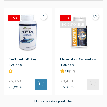
-15%
-15%
NO DISPONIBLE.
Cartipol 500mg
Bicartilac Capsulas
120cap
100cap
5
(0)
4.8
(12)
25,75 €
29,43 €
21,89 €
25,02 €
Has visto 2 de 2 productos