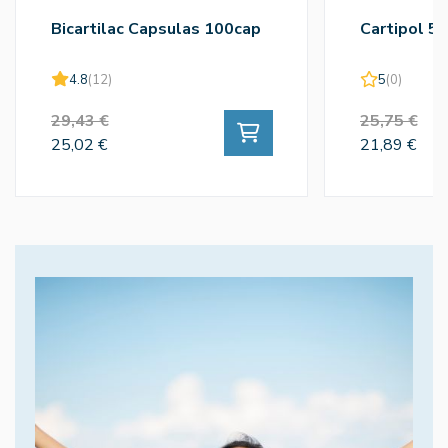
Bicartilac Capsulas 100cap
Cartipol 5
4.8
(12)
5
(0)
29,43 €
25,75 €
25,02 €
21,89 €