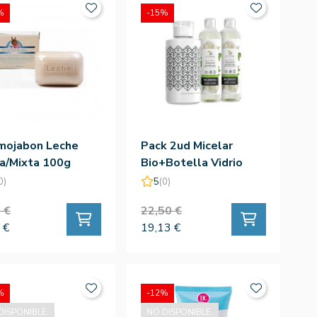
%
-15%
mojabon Leche
Pack 2ud Micelar
a/Mixta 100g
Bio+Botella Vidrio
0)
5
(0)
 €
22,50 €
 €
19,13 €
%
-12%
DISPONIBLE.
NO DISPONIBLE.