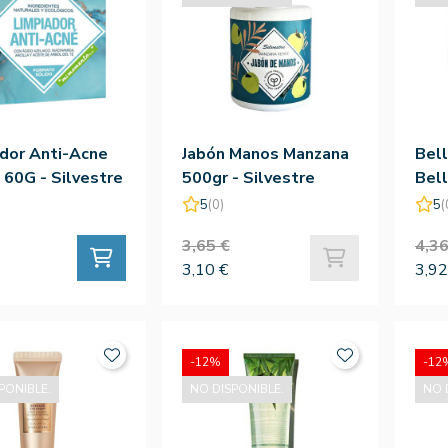
dor Anti-Acne
Jabón Manos Manzana
Bell
 60G - Silvestre
500gr - Silvestre
Bell
Gr
5
(0)
5
(
3,65 €
4,36
3,10 €
3,92
-12%
-12
PONIBLE.
NO DISPONIBLE.
NO 