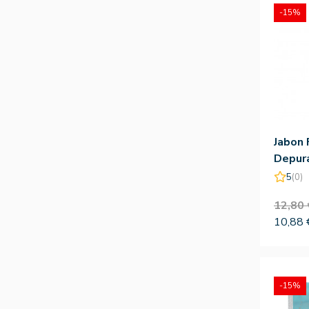
-15%
Jabon 
Depura
150g -
5
(0)
12,80 
10,88 
-15%