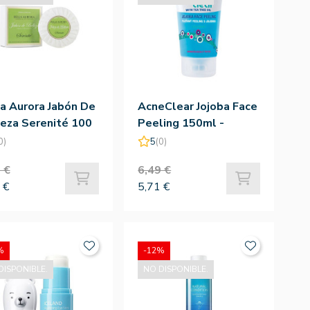
a Aurora Jabón De
AcneClear Jojoba Face
eza Serenité 100
Peeling 150ml -
Dermacol
0)
5
(0)
 €
6,49 €
 €
5,71 €
%
-12%
DISPONIBLE.
NO DISPONIBLE.