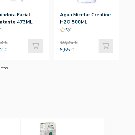
iadora Facial
Agua Micelar Crealine
ratante 473ML -
H2O 500ML -
ave
Bioderma
0)
5
(0)
3 €
10,26 €
2 €
9,85 €
uctos