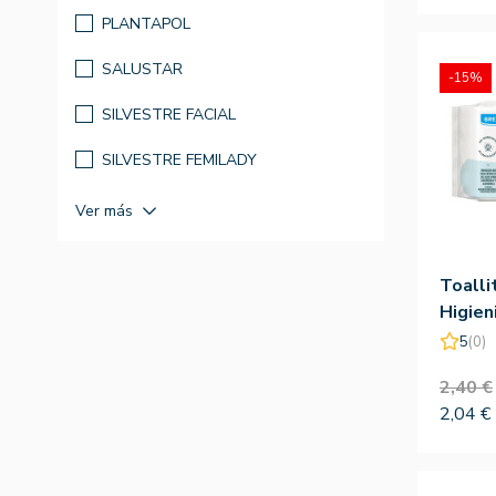
PLANTAPOL
SALUSTAR
-15%
SILVESTRE FACIAL
SILVESTRE FEMILADY
Ver más
Toalli
Higien
Salust
5
(0)
2,40 €
2,04 €