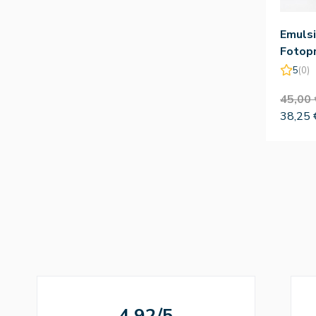
Emuls
Fotopr
Fps 2
5
(0)
45,00 
38,25 
4.92/5