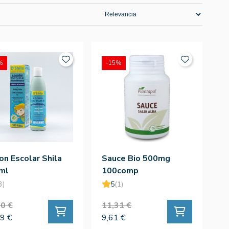
%
-15%
on Escolar Shila
Sauce Bio 500mg
ml
100comp
3)
5
(1)
0 €
11,31 €
9 €
9,61 €