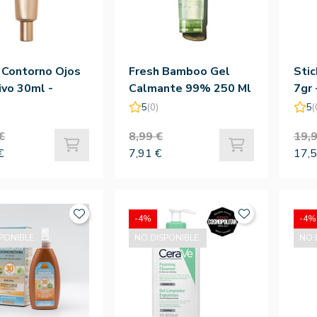
 Contorno Ojos
Fresh Bamboo Gel
Stic
ivo 30ml -
Calmante 99% 250 Ml
7gr
 Holika
- The Saem
5
(0)
5
(
€
8,99 €
19,9
€
7,91 €
17,5
-4%
-4%
PONIBLE.
NO DISPONIBLE.
NO 