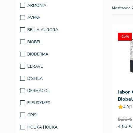
ARMONIA
Mostrando 
AVENE
BELLA AURORA
-15%
BIOBEL
BIODERMA
CERAVE
D'SHILA
DERMACOL
Jabon 
Biobel
FLEURYMER
4.9
(3
GRISI
5,33 €
4,53 €
HOLIKA HOLIKA