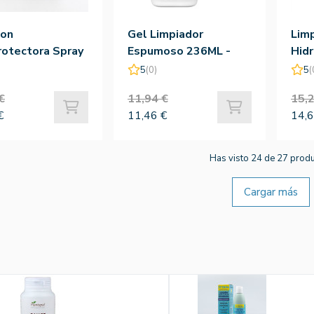
ion
Gel Limpiador
Limp
otectora Spray
Espumoso 236ML -
Hid
5 200ml
Cerave
Cer
5
(0)
5
(
€
11,94 €
15,2
€
11,46 €
14,6
Has visto 24 de 27 prod
Cargar más