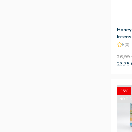
Honey
Intens
Holika
5
(0)
26,99 
23,75 
-15%
NO DIS