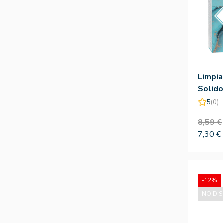
Limpia
Solido
Facial
5
(0)
8,59 €
7,30 €
-12%
NO DIS