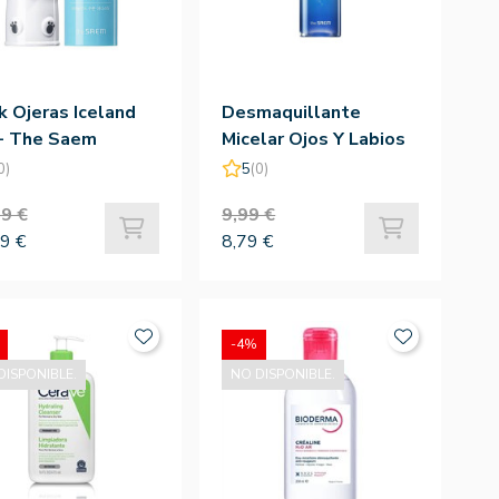
k Ojeras Iceland
Desmaquillante
 - The Saem
Micelar Ojos Y Labios
150ml - The Saem
0)
5
(0)
9 €
9,99 €
9 €
8,79 €
-4%
DISPONIBLE.
NO DISPONIBLE.