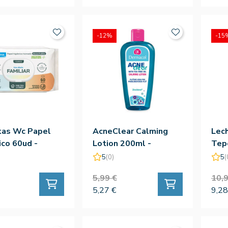
-12%
-15
tas Wc Papel
AcneClear Calming
Lech
ico 60ud -
Lotion 200ml -
Tep
ar
Dermacol
5
(0)
5
(
5,99 €
10,9
5,27 €
9,28