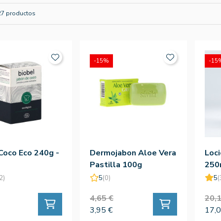
27 productos
-15%
-15
Coco Eco 240g -
Dermojabon Aloe Vera
Loci
Pastilla 100g
250
2)
5
(0)
5
(
4,65 €
20,1
3,95 €
17,0