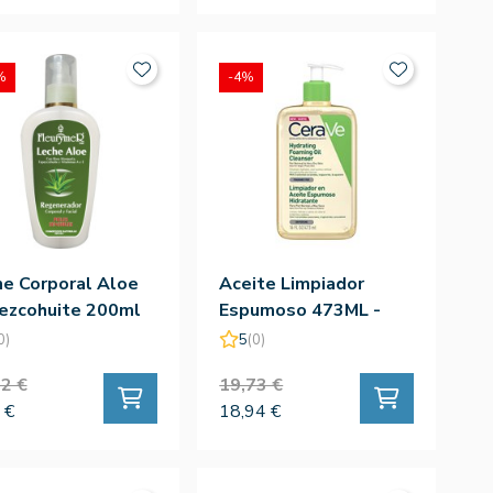
%
-4%
e Corporal Aloe
Aceite Limpiador
ezcohuite 200ml
Espumoso 473ML -
Cerave
0)
5
(0)
2 €
19,73 €
 €
18,94 €