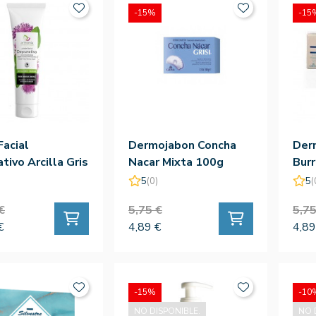
-15%
-15
Facial
Dermojabon Concha
Der
tivo Arcilla Gris
Nacar Mixta 100g
Burr
 Armonía
5
(0)
5
(
€
5,75 €
5,75
€
4,89 €
4,89
-15%
-10
NO DISPONIBLE.
NO 