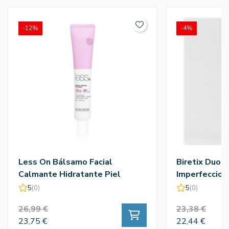
-12%
-4%
Less On Bálsamo Facial
Biretix Duo G
Calmante Hidratante Piel
Imperfeccion
Sensible Rojeces - Holika
Cantabria La
5
(0)
5
(0)
Holika
26,99 €
23,38 €
23,75 €
22,44 €