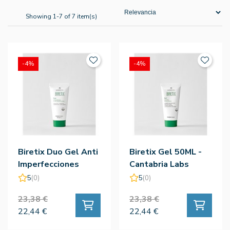
Showing 1-7 of 7 item(s)
-4%
-4%
Biretix Duo Gel Anti
Biretix Gel 50ML -
Imperfecciones
Cantabria Labs
30ML - Cantabria
5
(0)
5
(0)
Labs
23,38 €
23,38 €
22,44 €
22,44 €