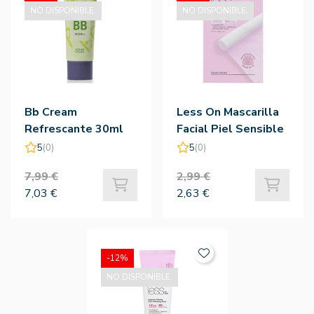
NO DISPONIBLE.
NO DISPONIBLE.
Bb Cream
Less On Mascarilla
Refrescante 30ml
Facial Piel Sensible
Spf 25. Pa++ -
Rojeces - Holika
5
(0)
5
(0)
Holika Holika
Holika
7,99 €
2,99 €
7,03 €
2,63 €
-12%
NO DISPONIBLE.