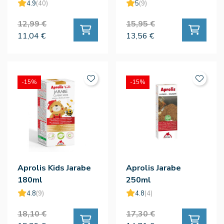
4.9
(40)
5
(9)
12,99 €
15,95 €
11,04 €
13,56 €
-15%
-15%
Aprolis Kids Jarabe
Aprolis Jarabe
180ml
250ml
4.8
(9)
4.8
(4)
18,10 €
17,30 €