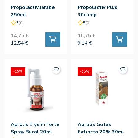
Propolactiv Jarabe
Propolactiv Plus
250ml
30comp
5
(0)
5
(0)
14,75 €
10,75 €
12,54 €
9,14 €
-15%
-15%
Aprolis Erysim Forte
Aprolis Gotas
Spray Bucal 20ml
Extracto 20% 30ml