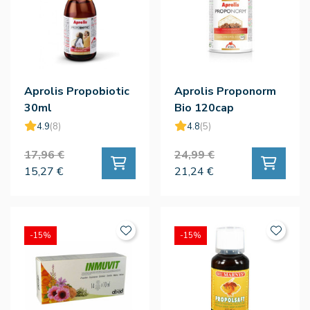
Aprolis Propobiotic
Aprolis Proponorm
30ml
Bio 120cap
4.9
(8)
4.8
(5)
17,96 €
24,99 €
15,27 €
21,24 €
-15%
-15%