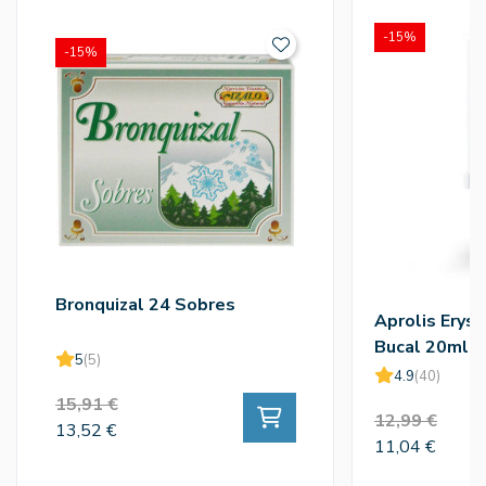
-15%
-15%
Bronquizal 24 Sobres
Aprolis Erysi
Bucal 20ml
5
(5)
4.9
(40)
15,91 €
12,99 €
13,52 €
11,04 €