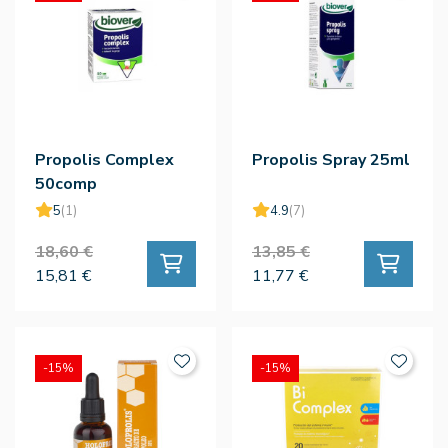
Propolis Complex
Propolis Spray 25ml
50comp
5
(1)
4.9
(7)
18,60 €
13,85 €
15,81 €
11,77 €
-15%
-15%