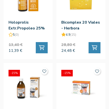
Holoprolis
Bicomplex 20 Viales
Extr.Propoleo 25%
- Herbora
31ml
5
(0)
4.9
(15)
13,40 €
28,80 €
11,39 €
24,48 €
-15%
-15%