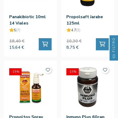
Panakibiotic 10ml
Propolsaft Jarabe
14 Viales
125ml
5
(7)
4.7
(3)
FILTRO
18,40 €
10,30 €
15,64 €
8,75 €
-15%
-15%
Propoltos Spray
Inmuno Plus 60cap