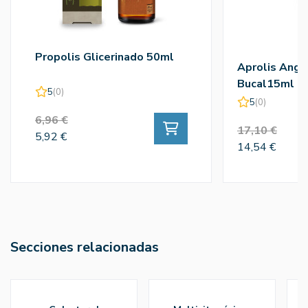
Propolis Glicerinado 50ml
Aprolis Ang 
Bucal15ml
5
(0)
5
(0)
6,96 €
17,10 €
5,92 €
14,54 €
Secciones relacionadas