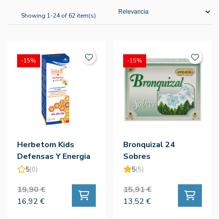
Showing 1-24 of 62 item(s)
-15%
-15%
Herbetom Kids
Bronquizal 24
Defensas Y Energia
Sobres
250ml
5
(0)
5
(5)
19,90 €
15,91 €
16,92 €
13,52 €