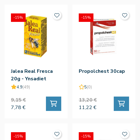
-15%
-15%
Jalea Real Fresca
Propolchest 30cap
20g - Ynsadiet
4.9
(49)
5
(0)
9,15 €
13,20 €
7,78 €
11,22 €
-15%
-15%