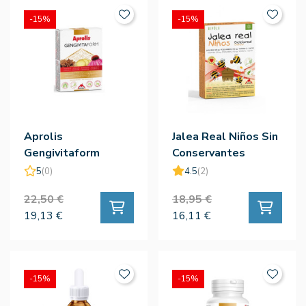
-15%
-15%
Aprolis
Jalea Real Niños Sin
Gengivitaform
Conservantes
Propoleo Jengibre
20amp
5
(0)
4.5
(2)
Echinacea Vitamina
22,50 €
18,95 €
C
19,13 €
16,11 €
-15%
-15%