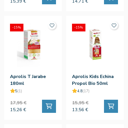
15,39 €
14,71 €
-15%
-15%
Aprolis T Jarabe
Aprolis Kids Echina
180ml
Propol Bio 50ml
5
(1)
4.8
(17)
17,95 €
15,95 €
15,26 €
13,56 €