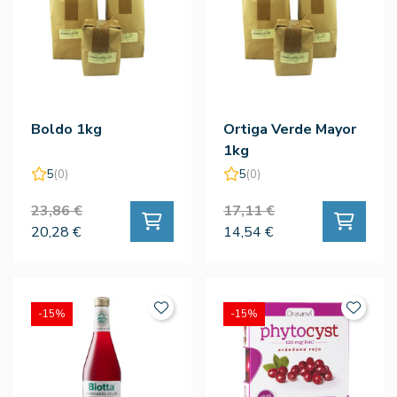
Boldo 1kg
Ortiga Verde Mayor
1kg
5
(0)
5
(0)
23,86 €
17,11 €
20,28 €
14,54 €
-15%
-15%