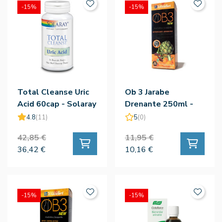
-15%
-15%
Total Cleanse Uric
Ob 3 Jarabe
Acid 60cap - Solaray
Drenante 250ml -
Ynsadiet
4.8
(11)
5
(0)
42,85 €
11,95 €
36,42 €
10,16 €
-15%
-15%