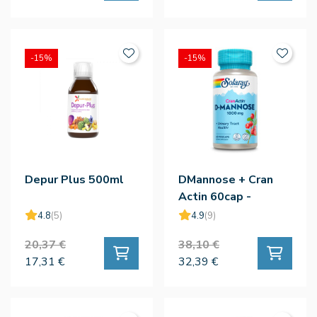
-15%
-15%
Depur Plus 500ml
DMannose + Cran
Actin 60cap -
Solaray
4.8
(5)
4.9
(9)
20,37 €
38,10 €
17,31 €
32,39 €