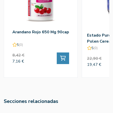
Arandano Rojo 650 Mg 90cap
Estado Puro
Polen Cereal
5
(0)
5
(0)
8,42 €
22,90 €
7,16 €
19,47 €
Secciones relacionadas