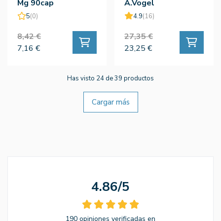
Mg 90cap
A.Vogel
5
(0)
4.9
(16)
8,42 €
27,35 €
7,16 €
23,25 €
Has visto 24 de 39 productos
Cargar más
4.86/5
190 opiniones verificadas en