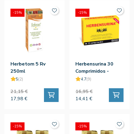
-15%
-15%
Herbetom 5 Rv
Herbensurina 30
250ml
Comprimidos -
Deiters
5
(2)
4.7
(9)
21,15 €
16,95 €
17,98 €
14,41 €
-15%
-15%