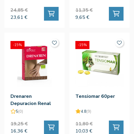
24,85 €
11,35 €
23,61 €
9,65 €
-15%
-15%
Drenaren
Tensiomar 60per
Depuracion Renal
Bio 20amp
5
(0)
4.8
(9)
19,25 €
11,80 €
16,36 €
10,03 €