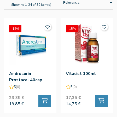
Showing 1-24 of 39 item(s)
-15%
-15%
Androsurin
Vitacist 100ml
Prostacal 40cap
5
(0)
5
(0)
23,35 €
17,35 €
19,85 €
14,75 €