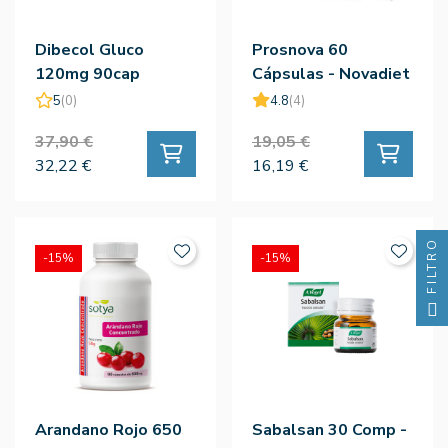
Dibecol Gluco
Prosnova 60
120mg 90cap
Cápsulas - Novadiet
5
(0)
4.8
(4)
37,90 €
19,05 €
32,22 €
16,19 €
FILTRO
-15%
-15%
Arandano Rojo 650
Sabalsan 30 Comp -