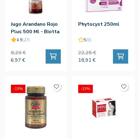
Jugo Arandano Rojo
Phytocyst 250ml
Plus 500 Ml - Biotta
4.9
(27)
5
(0)
8,20 €
22,25 €
6,97 €
18,91 €
-15%
-15%