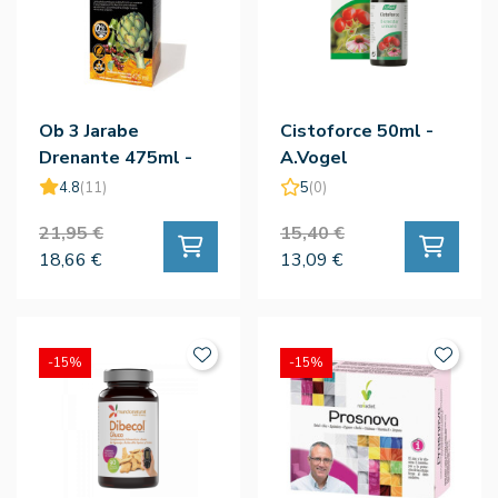
Ob 3 Jarabe
Cistoforce 50ml -
Drenante 475ml -
A.Vogel
Ynsadiet
4.8
(11)
5
(0)
21,95 €
15,40 €
18,66 €
13,09 €
-15%
-15%