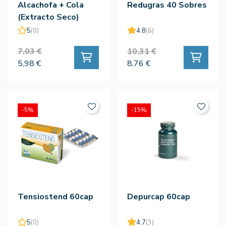
Alcachofa + Cola
Redugras 40 Sobres
(Extracto Seco)
300mg - Obire
5
(0)
4.8
(6)
7,03 €
10,31 €
5,98 €
8,76 €
-5%
-15%
Tensiostend 60cap
Depurcap 60cap
5
(0)
4.7
(3)