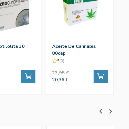
ptilolita 30
Aceite De Cannabis
U
80cap
5
(0)
23,95 €
6
20,36 €
59