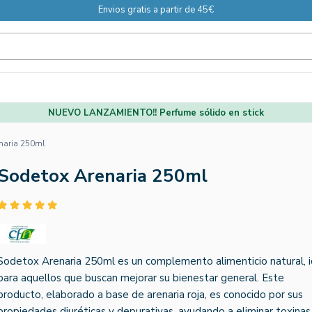
Envios gratis a partir de 45€
NUEVO LANZAMIENTO!! Perfume sólido en stick
naria 250ml
Sodetox Arenaria 250ml
Sodetox Arenaria 250ml es un complemento alimenticio natural, i
para aquellos que buscan mejorar su bienestar general. Este
producto, elaborado a base de arenaria roja, es conocido por sus
propiedades diuréticas y depurativas, ayudando a eliminar toxinas