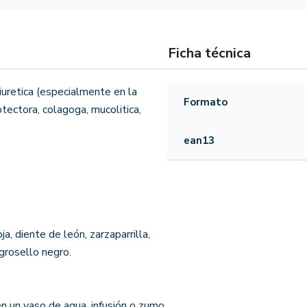
Ficha técnica
iuretica (especialmente en la
Formato
otectora, colagoga, mucolitica,
ean13
a, diente de león, zarzaparrilla,
 grosello negro.
n un vaso de agua, infusión o zumo.