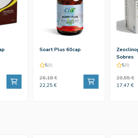
ap
Soart Plus 60cap
Zeoclino
Sobres
5
(0)
5
(0)
26,18 €
20,55 €
22,25 €
17,47 €