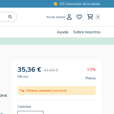
5/5 Valoración de la tienda
Iniciar sesión
0
Ayuda
Sobre nosotros
35,36 €
15%
41,60 €
IVA incl.
Precio
Últimas unidades en stock
deal
Cantidad
 y