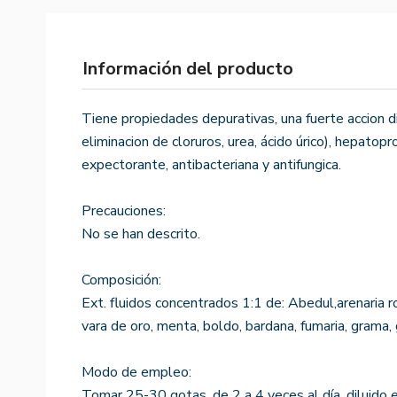
Información del producto
Tiene propiedades depurativas, una fuerte accion d
eliminacion de cloruros, urea, ácido úrico), hepatopr
expectorante, antibacteriana y antifungica.
Precauciones:
No se han descrito.
Composición:
Ext. fluidos concentrados 1:1 de: Abedul,arenaria roj
vara de oro, menta, boldo, bardana, fumaria, grama,
Modo de empleo:
Tomar 25-30 gotas, de 2 a 4 veces al día, diluido e