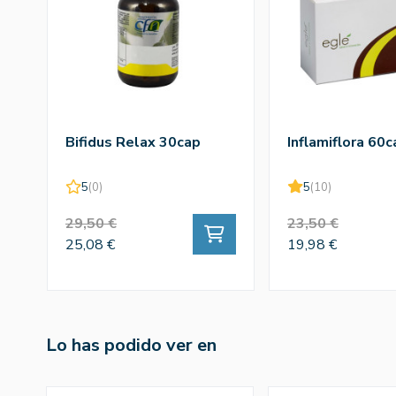
Bifidus Relax 30cap
Inflamiflora 60c
5
(0)
5
(10)
29,50 €
23,50 €
25,08 €
19,98 €
Lo has podido ver en