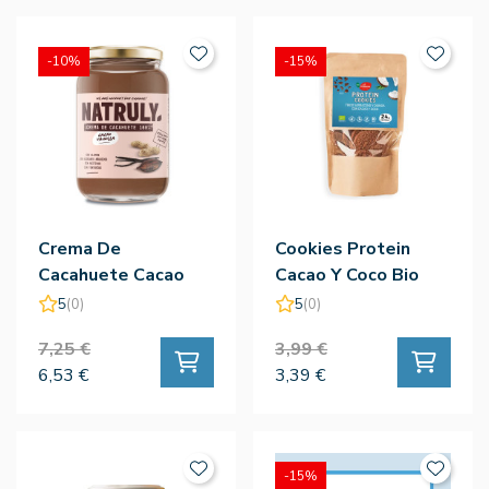
-10%
-15%
Crema De
Cookies Protein
Cacahuete Cacao
Cacao Y Coco Bio
Vainilla 500g -
130g - El Granero
5
(0)
5
(0)
Natruly
7,25 €
3,99 €
6,53 €
3,39 €
-15%