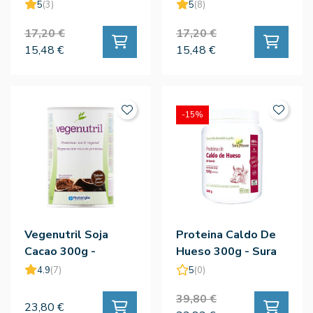
Natruly
Natruly
5
(3)
5
(8)
17,20 €
17,20 €
15,48 €
15,48 €
-15%
Vegenutril Soja
Proteina Caldo De
Cacao 300g -
Hueso 300g - Sura
Nutergia
Vitasan
4.9
(7)
5
(0)
39,80 €
23,80 €