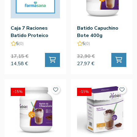
Caja 7 Raciones
Batido Capuchino
Batido Proteico
Bote 400g
Vainilla - Elbia
5
(0)
5
(0)
17,15 €
32,90 €
14,58 €
27,97 €
-15%
-15%