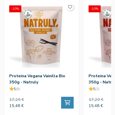
-10%
-10%
Proteina Vegana Vainilla Bio
Proteina Veg
350g - Natruly
350g - Natru
5
(8)
5
(3)
17,20 €
17,20 €
15,48 €
15,48 €