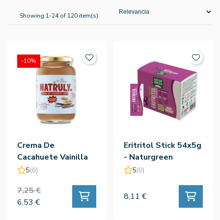
Showing 1-24 of 120 item(s)
-10%
Crema De
Eritritol Stick 54x5g
Cacahuete Vainilla
- Naturgreen
Canela 500g -
5
(0)
5
(0)
Natruly
7,25 €
8,11 €
6,53 €