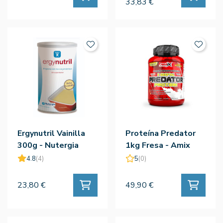
33,83 €
Ergynutril Vainilla
Proteína Predator
300g - Nutergia
1kg Fresa - Amix
4.8
(4)
5
(0)
23,80 €
49,90 €