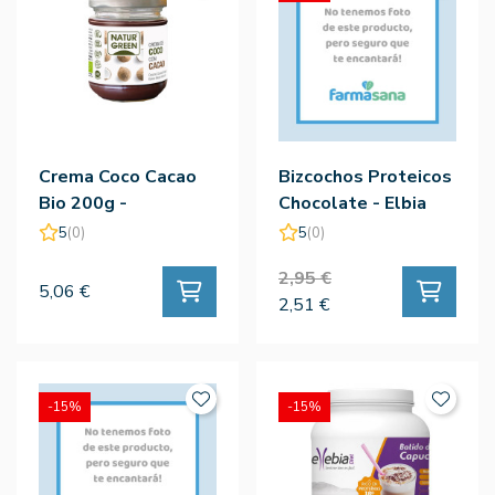
Crema Coco Cacao
Bizcochos Proteicos
Bio 200g -
Chocolate - Elbia
Naturgreen
5
(0)
5
(0)
2,95 €
5,06 €
2,51 €
-15%
-15%