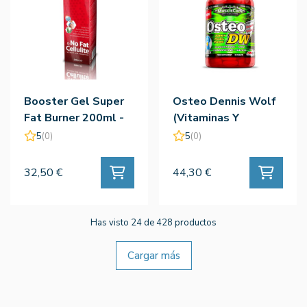
Booster Gel Super
Osteo Dennis Wolf
Fat Burner 200ml -
(Vitaminas Y
Amix
Minerales) 90 Tab -
5
(0)
5
(0)
Amix
32,50 €
44,30 €
Has visto 24 de 428 productos
Cargar más