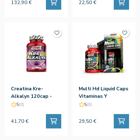
132,90 €
22,50 €
Creatina Kre-
Multi Hd Liquid Caps
Alkalyn 120cap -
Vitaminas Y
Amix
Minerales 60cap -
5
(0)
5
(0)
Amix
41,70 €
29,50 €