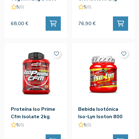
Choco - Amix
Choco - Amix
5
(0)
5
(0)
68,00 €
76,90 €
Proteína Iso Prime
Bebida Isotónica
Cfm Isolate 2kg
Iso-Lyn Isoton 800
Choco - Amix
Limon - Amix
5
(0)
5
(0)