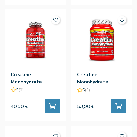
Creatine
Creatine
Monohydrate
Monohydrate
Creatina 220cap -
Creatina 500gr +
5
(0)
5
(0)
Amix
250gr - Amix
40,90 €
53,90 €