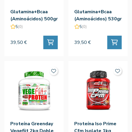
Glutamina+Bcaa
Glutamina+Bcaa
(Aminoácidos) 500gr
(Aminoácidos) 530gr
Lima-Limon - Amix
Naranja - Amix
5
(0)
5
(0)
39,50 €
39,50 €
Proteína Greenday
Proteína Iso Prime
Vegefiit 2kg Doble
Cfm Isolate 1kg