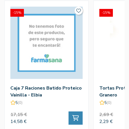
-15%
-15%
Caja 7 Raciones Batido Proteico
Tortas Protei
Vainilla - Elbia
Granero
5
(0)
5
(0)
17,15 €
2,69 €
14,58 €
2,29 €