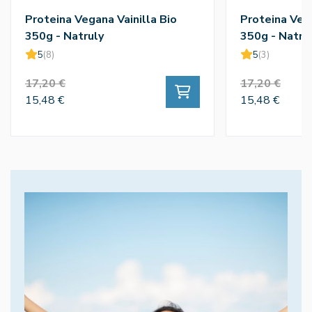
Proteina Vegana Vainilla Bio
Proteina Veg
350g - Natruly
350g - Natru
5
(8)
5
(3)
17,20 €
17,20 €
15,48 €
15,48 €