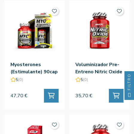
Myosterones
Voluminizador Pre-
(Estimulante) 90cap
Entreno Nitric Oxide
FILTRO
- Amix
120cap - Amix
5
(0)
5
(0)
47,70 €
35,70 €