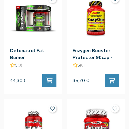
Detonatrol Fat
Enzygen Booster
Burner
Protector 90cap -
(Quemagrasa) 90cap
Amix
5
(0)
5
(0)
- Amix
44,30 €
35,70 €