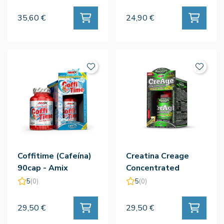
35,60 €
24,90 €
Coffitime (Cafeína)
Creatina Creage
90cap - Amix
Concentrated
120cap - Amix
5
(0)
5
(0)
29,50 €
29,50 €