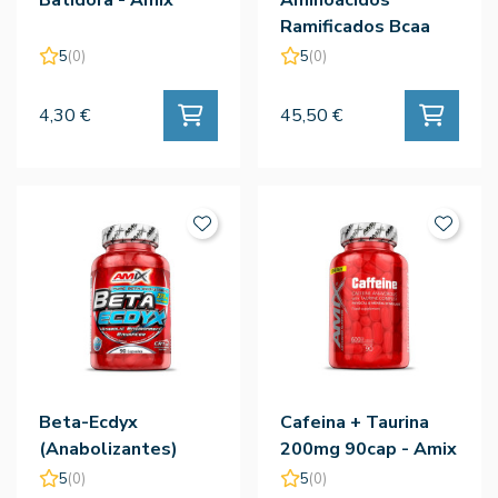
Ramificados Bcaa
Gold 2:1:1 300 Tab -
5
(0)
5
(0)
Amix
4,30 €
45,50 €
Beta-Ecdyx
Cafeina + Taurina
(Anabolizantes)
200mg 90cap - Amix
90cap - Amix
5
(0)
5
(0)