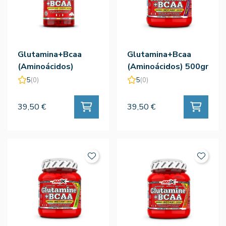
Glutamina+Bcaa
Glutamina+Bcaa
(Aminoácidos)
(Aminoácidos) 500gr
360cap - Amix
Frutas Bosque -
5
(0)
5
(0)
Amix
39,50 €
39,50 €