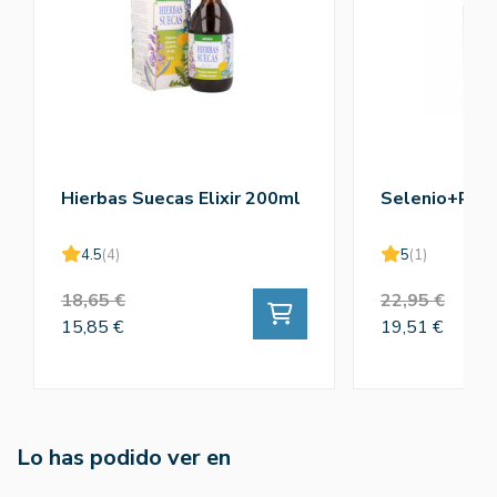
Hierbas Suecas Elixir 200ml
Selenio+Reis
4.5
(4)
5
(1)
18,65 €
22,95 €
15,85 €
19,51 €
Lo has podido ver en