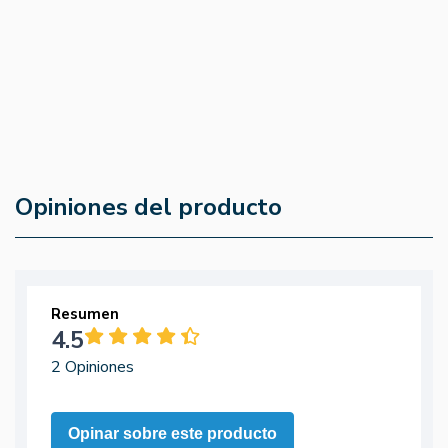
90cap - Amix
B6 60 Comp -
5
(0)
4.8
(89)
29,50 €
14,80 €
Opiniones del producto
Resumen
4.5
2 Opiniones
Opinar sobre este producto