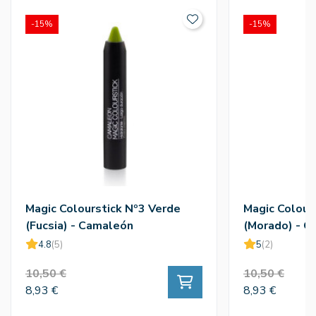
-15%
-15%
Magic Colourstick Nº3 Verde
Magic Colours
(Fucsia) - Camaleón
(Morado) - C
4.8
(5)
5
(2)
10,50 €
10,50 €
8,93 €
8,93 €