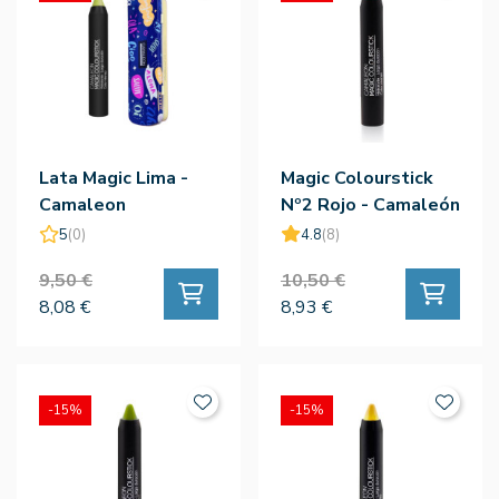
Lata Magic Lima -
Magic Colourstick
Camaleon
Nº2 Rojo - Camaleón
5
(0)
4.8
(8)
9,50 €
10,50 €
8,08 €
8,93 €
-15%
-15%