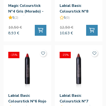
Magic Colourstick
Labial Basic
Nº4 Gris (Morado) -
Colourstick Nº8
Camaleón
Berenjena -
5
(2)
5
(0)
Camaleón
10,50 €
12,50 €
8,93 €
10,63 €
-15%
-15%
Labial Basic
Labial Basic
Colourstick Nº6 Rojo
Colourstick Nº7