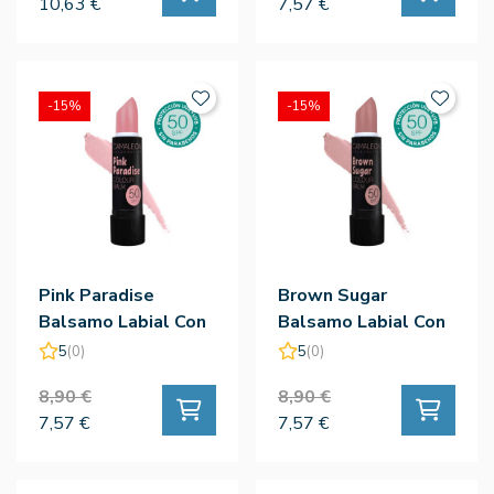
10,63 €
7,57 €
-15%
-15%
Pink Paradise
Brown Sugar
Balsamo Labial Con
Balsamo Labial Con
Color Spf50
Color Spf50
5
(0)
5
(0)
8,90 €
8,90 €
7,57 €
7,57 €