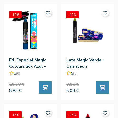
-15%
-15%
Ed. Especial Magic
Lata Magic Verde -
Colourstick Azul -
Camaleon
Camaleon
5
(0)
5
(0)
10,50 €
9,50 €
8,93 €
8,08 €
-15%
-15%