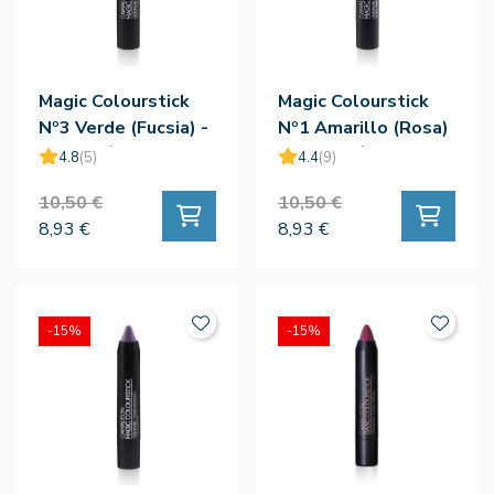
Magic Colourstick
Magic Colourstick
Nº3 Verde (Fucsia) -
Nº1 Amarillo (Rosa)
Camaleón
- Camaleón
4.8
(5)
4.4
(9)
10,50 €
10,50 €
8,93 €
8,93 €
-15%
-15%