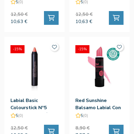
- Camaleón
Tierra - Camaleón
5
(0)
5
(0)
12,50 €
12,50 €
10,63 €
10,63 €
-15%
-15%
Labial Basic
Red Sunshine
Colourstick Nº5
Balsamo Labial Con
Nude - Camaleón
Color Spf50
5
(0)
5
(0)
12,50 €
8,90 €