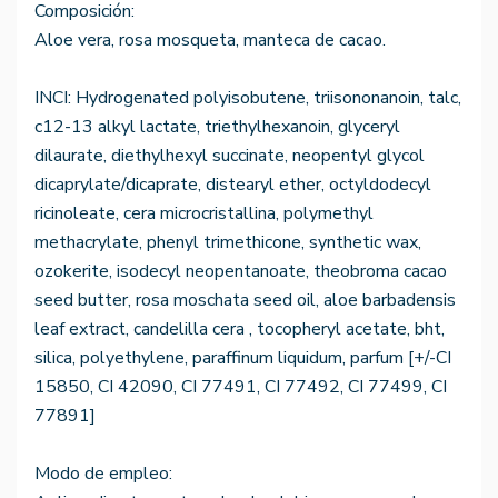
Composición:
Aloe vera, rosa mosqueta, manteca de cacao.
INCI: Hydrogenated polyisobutene, triisononanoin, talc,
c12-13 alkyl lactate, triethylhexanoin, glyceryl
dilaurate, diethylhexyl succinate, neopentyl glycol
dicaprylate/dicaprate, distearyl ether, octyldodecyl
ricinoleate, cera microcristallina, polymethyl
methacrylate, phenyl trimethicone, synthetic wax,
ozokerite, isodecyl neopentanoate, theobroma cacao
seed butter, rosa moschata seed oil, aloe barbadensis
leaf extract, candelilla cera , tocopheryl acetate, bht,
silica, polyethylene, paraffinum liquidum, parfum [+/-CI
15850, CI 42090, CI 77491, CI 77492, CI 77499, CI
77891]
Modo de empleo: