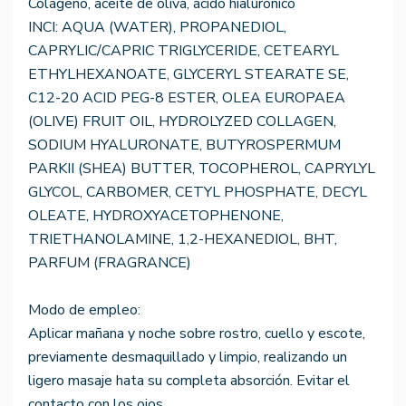
Colágeno, aceite de oliva, ácido hialurónico
INCI: AQUA (WATER), PROPANEDIOL,
CAPRYLIC/CAPRIC TRIGLYCERIDE, CETEARYL
ETHYLHEXANOATE, GLYCERYL STEARATE SE,
C12-20 ACID PEG-8 ESTER, OLEA EUROPAEA
(OLIVE) FRUIT OIL, HYDROLYZED COLLAGEN,
SODIUM HYALURONATE, BUTYROSPERMUM
PARKII (SHEA) BUTTER, TOCOPHEROL, CAPRYLYL
GLYCOL, CARBOMER, CETYL PHOSPHATE, DECYL
OLEATE, HYDROXYACETOPHENONE,
TRIETHANOLAMINE, 1,2-HEXANEDIOL, BHT,
PARFUM (FRAGRANCE)
Modo de empleo:
Aplicar mañana y noche sobre rostro, cuello y escote,
previamente desmaquillado y limpio, realizando un
ligero masaje hata su completa absorción. Evitar el
contacto con los ojos