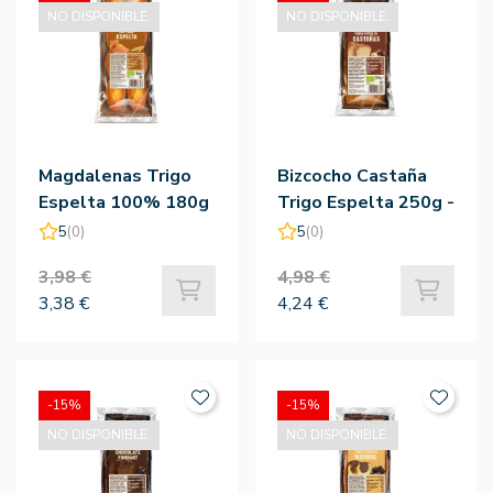
NO DISPONIBLE.
NO DISPONIBLE.
Magdalenas Trigo
Bizcocho Castaña
Espelta 100% 180g
Trigo Espelta 250g -
- Biocop
Biocop
5
(0)
5
(0)
3,98 €
4,98 €
3,38 €
4,24 €
-15%
-15%
NO DISPONIBLE.
NO DISPONIBLE.