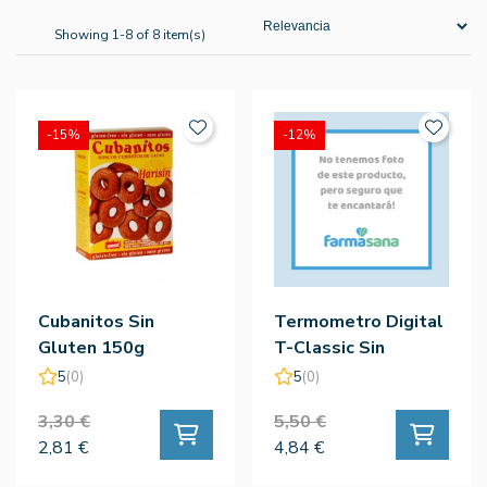
Showing 1-8 of 8 item(s)
-15%
-12%
Cubanitos Sin
Termometro Digital
Gluten 150g
T-Classic Sin
Mercurio - Cami
5
(0)
5
(0)
3,30 €
5,50 €
2,81 €
4,84 €