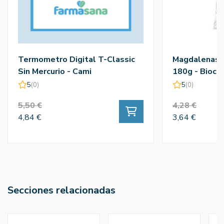
Termometro Digital T-Classic
Magdalenas 
Sin Mercurio - Cami
180g - Bioco
5
(0)
5
(0)
5,50 €
4,28 €
4,84 €
3,64 €
Secciones relacionadas