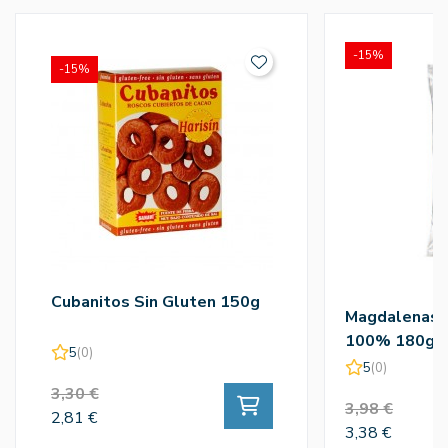
-15%
-15%
Cubanitos Sin Gluten 150g
Magdalenas T
100% 180g -
5
(0)
5
(0)
3,30 €
3,98 €
2,81 €
3,38 €