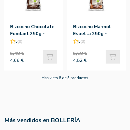
Bizcocho Chocolate
Bizcocho Marmol
Fondant 250g -
Espelta 250g -
Biocop
Biocop
5
(0)
5
(0)
5,48 €
5,68 €
4,66 €
4,82 €
Has visto 8 de 8 productos
Más vendidos en BOLLERÍA