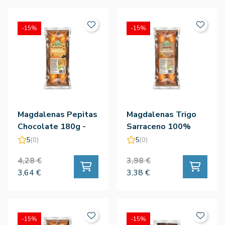
-15%
-15%
Magdalenas Pepitas
Magdalenas Trigo
Chocolate 180g -
Sarraceno 100%
Biocop
180g - Biocop
5
(0)
5
(0)
4,28 €
3,98 €
3,64 €
3,38 €
-15%
-15%