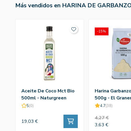
Más vendidos en HARINA DE GARBANZ
-15%
Aceite De Coco Mct Bio
Harina Garbanzo
500ml - Naturgreen
500g - El Grane
5
(0)
4.7
(38)
4,27 €
19,03 €
3,63 €