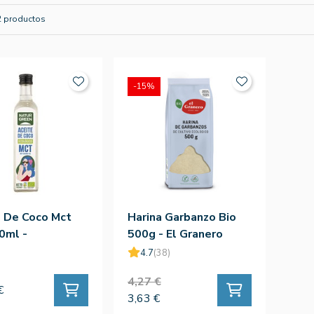
2 productos
-15%
 De Coco Mct
Harina Garbanzo Bio
0ml -
500g - El Granero
green
4.7
(38)
4,27 €
€
3,63 €