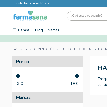
Contacta con nosotros
Tienda
Blog
Marcas
Farmasana
ALIMENTACIÓN
HARINAS ECOLÓGICAS
HARI
Precio
HA
Enriq
3
€
19
€
conti
Marcas