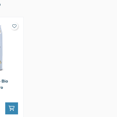
O
 Bio
ro