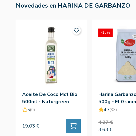
Novedades en HARINA DE GARBANZO
-15%
Aceite De Coco Mct Bio
Harina Garbanzo
500ml - Naturgreen
500g - El Grane
5
(0)
4.7
(38)
4,27 €
19,03 €
3,63 €