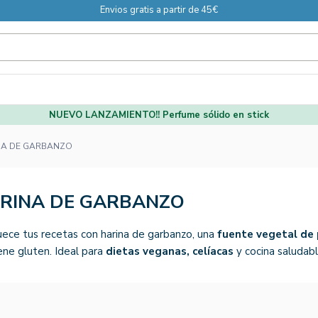
Envios gratis a partir de 45€
NUEVO LANZAMIENTO!! Perfume sólido en stick
NA DE GARBANZO
RINA DE GARBANZO
uece tus recetas con harina de garbanzo, una
fuente vegetal de p
ene gluten. Ideal para
dietas veganas, celíacas
y cocina saludabl