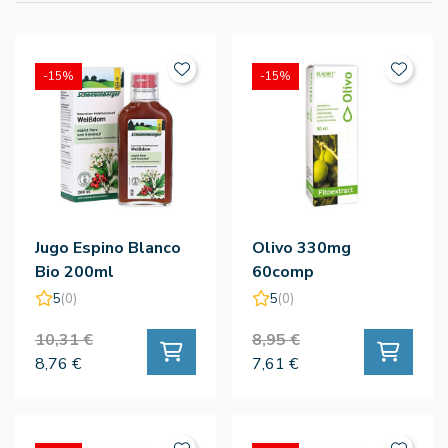
-15%
-15%
Jugo Espino Blanco
Olivo 330mg
Bio 200ml
60comp
5
(0)
5
(0)
10,31 €
8,95 €
8,76 €
7,61 €