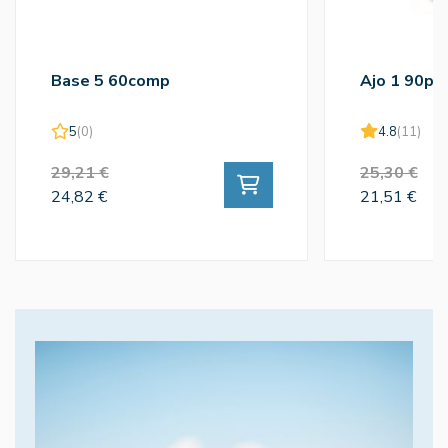
Base 5 60comp
Ajo 1 90pe
5
(0)
4.8
(11)
29,21 €
25,30 €
24,82 €
21,51 €