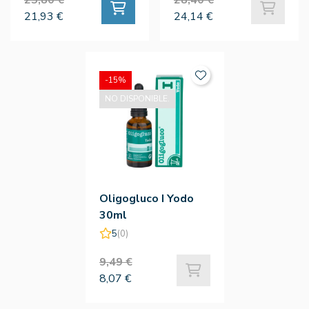
21,93 €
24,14 €
-15%
NO DISPONIBLE.
Oligogluco I Yodo
30ml
5
(0)
9,49 €
8,07 €