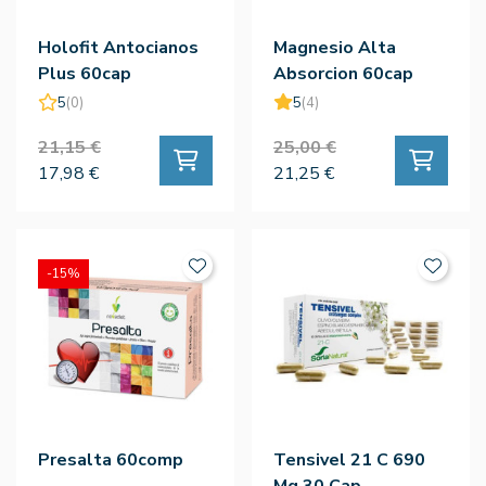
Holofit Antocianos
Magnesio Alta
Plus 60cap
Absorcion 60cap
5
(0)
5
(4)
21,15 €
25,00 €
17,98 €
21,25 €
-15%
Presalta 60comp
Tensivel 21 C 690
Mg 30 Cap