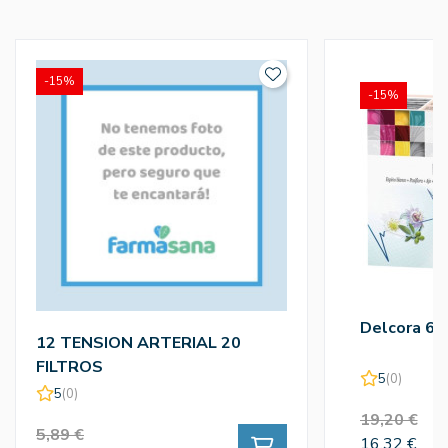
-15%
-15%
Delcora 60
12 TENSION ARTERIAL 20
FILTROS
5
(0)
5
(0)
19,20 €
5,89 €
16,32 €