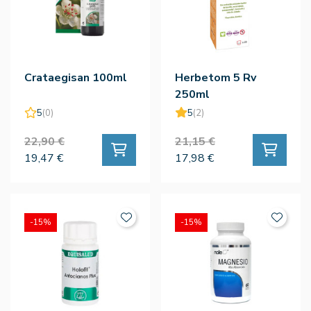
Crataegisan 100ml
Herbetom 5 Rv
250ml
5
(0)
5
(2)
22,90 €
21,15 €
19,47 €
17,98 €
-15%
-15%