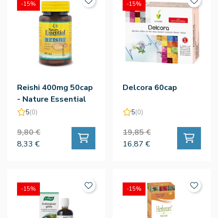
-15%
-15%
Reishi 400mg 50cap
Delcora 60cap
- Nature Essential
5
(0)
5
(0)
9,80 €
19,85 €
8,33 €
16,87 €
-15%
-15%