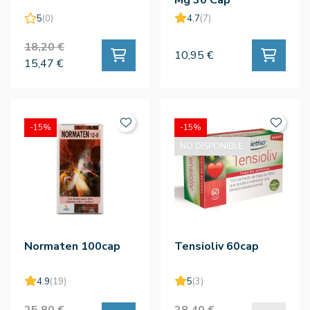
5
(0)
4.7
(7)
18,20 €
10,95 €
15,47 €
-15%
-15%
NO DISPONIBLE.
Normaten 100cap
Tensioliv 60cap
4.9
(19)
5
(3)
25,80 €
28,40 €