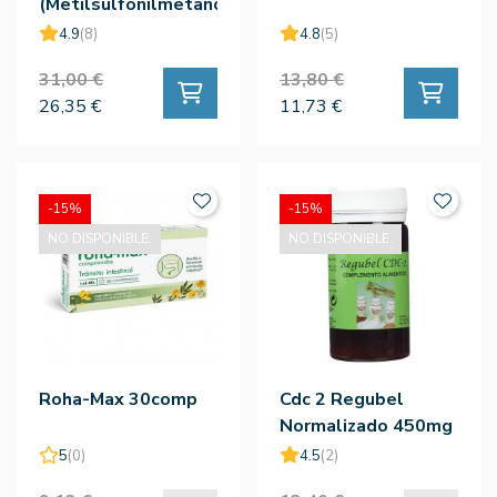
(Metilsulfonilmetano)
1000mg 90comp
4.9
(8)
4.8
(5)
31,00 €
13,80 €
26,35 €
11,73 €
-15%
-15%
NO DISPONIBLE.
NO DISPONIBLE.
Roha-Max 30comp
Cdc 2 Regubel
Normalizado 450mg
70comp
5
(0)
4.5
(2)