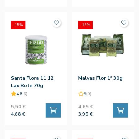
-15%
-15%
Santa Flora 11 12
Malvas Flor 1ª 30g
Lax Bote 70g
4.8
(6)
5
(0)
5,50 €
4,65 €
4,68 €
3,95 €