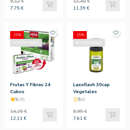
9,12 €
13,40 €
7,75 €
11,39 €
-15%
-15%
NO DISPONIBLE.
NO DISPONIBLE.
Frutas Y Fibras 24
Laxoflash 30cap
Cubos
Vegetales
5
(18)
5
(0)
14,25 €
8,95 €
12,11 €
7,61 €