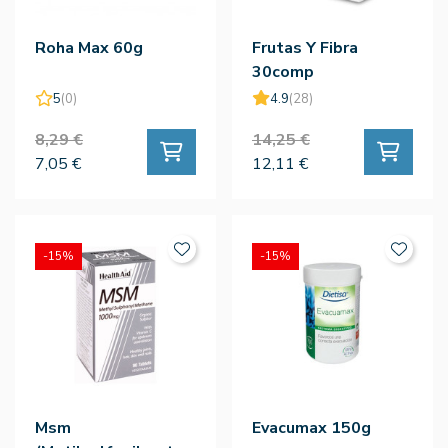
Roha Max 60g
Frutas Y Fibra
30comp
5
(0)
4.9
(28)
8,29 €
14,25 €
7,05 €
12,11 €
-15%
-15%
Msm
Evacumax 150g