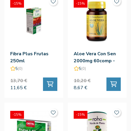
-15%
-15%
Fibra Plus Frutas
Aloe Vera Con Sen
250ml
2000mg 60comp -
Nature Essential
5
(0)
5
(0)
13,70 €
10,20 €
11,65 €
8,67 €
-15%
-15%