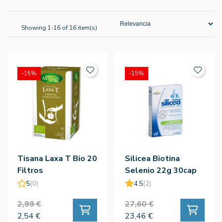
Showing 1-16 of 16 item(s)
-15%
-15%
Tisana Laxa T Bio 20
Silicea Biotina
Filtros
Selenio 22g 30cap
5
(0)
4.5
(2)
2,99 €
27,60 €
2,54 €
23,46 €