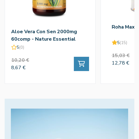
Roha Max 
Aloe Vera Con Sen 2000mg
60comp - Nature Essential
5
(15)
5
(0)
15,03 €
10,20 €
12,78 €
8,67 €