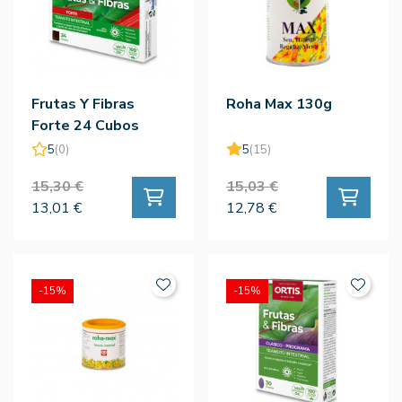
Frutas Y Fibras
Roha Max 130g
Forte 24 Cubos
5
(0)
5
(15)
15,30 €
15,03 €
13,01 €
12,78 €
-15%
-15%