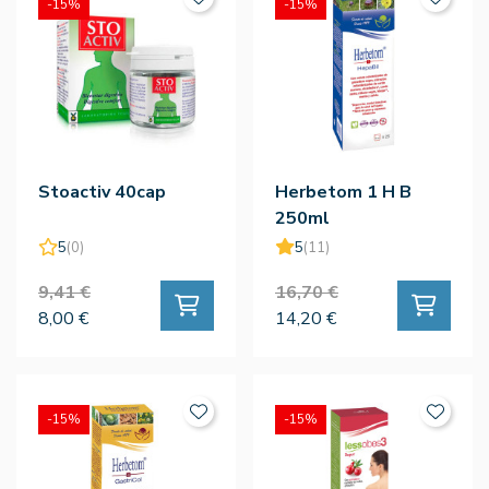
-15%
-15%
Stoactiv 40cap
Herbetom 1 H B
250ml
5
(0)
5
(11)
9,41 €
16,70 €
8,00 €
14,20 €
-15%
-15%