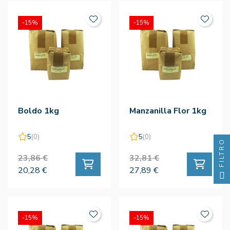
-15%
-15%
Boldo 1kg
Manzanilla Flor 1kg
5
(0)
5
(0)
FILTRO
23,86 €
32,81 €
20,28 €
27,89 €
-15%
-15%