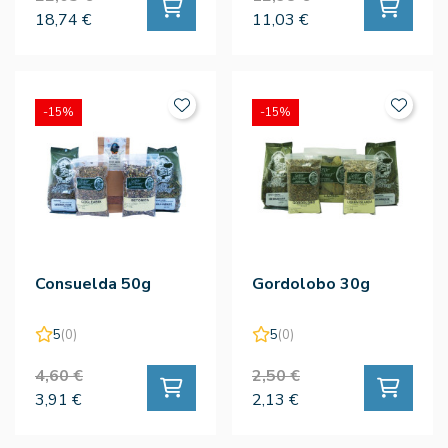
18,74 €
11,03 €
-15%
-15%
Consuelda 50g
Gordolobo 30g
5
(0)
5
(0)
4,60 €
2,50 €
3,91 €
2,13 €