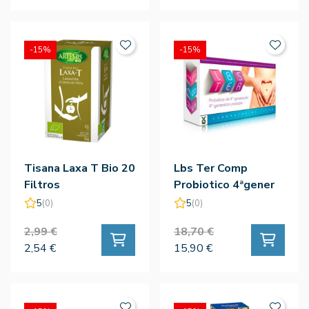
-15%
-15%
Tisana Laxa T Bio 20
Lbs Ter Comp
Filtros
Probiotico 4ªgener
45comp
5
(0)
5
(0)
2,99 €
18,70 €
2,54 €
15,90 €