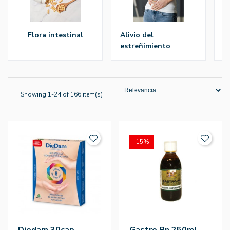
flora intestinal
alivio del
alivio del dolor
estreñimiento
a
Showing 1-24 of 166 item(s)
-15%
Diedam 30cap
Gastro Pn 250ml