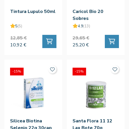
Tintura Lupulo 50ml
Caricol Bio 20
Sobres
5
(5)
4.9
(13)
12,85 €
29,65 €
10,92 €
25,20 €
-15%
-15%
Silicea Biotina
Santa Flora 11 12
Selenio 22g 30cap
Lax Bote 70g