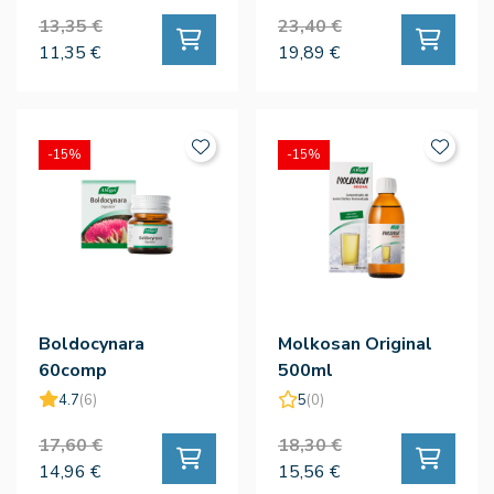
13,35 €
23,40 €
11,35 €
19,89 €
-15%
-15%
Boldocynara
Molkosan Original
60comp
500ml
4.7
(6)
5
(0)
17,60 €
18,30 €
14,96 €
15,56 €