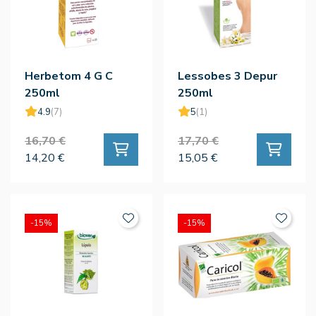
Herbetom 4 G C
Lessobes 3 Depur
250ml
250ml
4.9
(7)
5
(1)
16,70 €
17,70 €
14,20 €
15,05 €
-15%
-15%