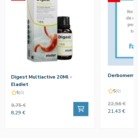
Derbomemor
Digest Multiactive 20Ml -
Eladiet
5
(0)
5
(0)
22,56 €
9,75 €
21,43 €
8,29 €