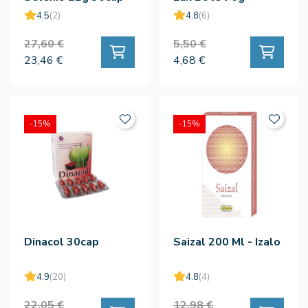
4.5
(2)
4.8
(6)
27,60 €
5,50 €
23,46 €
4,68 €
-15%
-15%
Dinacol 30cap
Saizal 200 Ml - Izalo
4.9
(20)
4.8
(4)
22,05 €
12,98 €