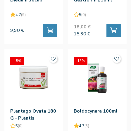
4.7
(9)
5
(0)
18,00 €
9,90 €
15,30 €
-15%
-15%
Plantago Ovata 180
Boldocynara 100ml
G - Plantis
5
(0)
4.7
(3)