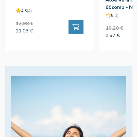
60comp - Nat
4.8
(4)
5
(0)
12,98 €
10,20 €
11,03 €
8,67 €