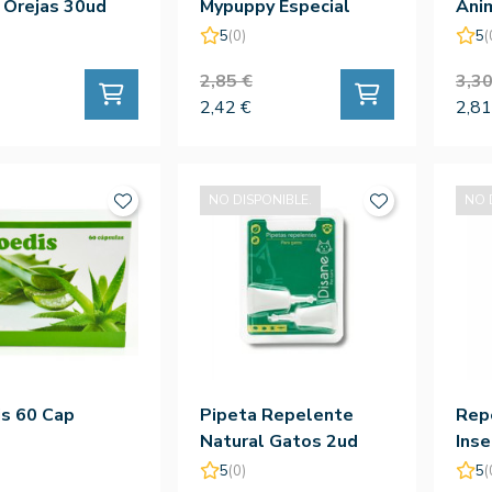
 Orejas 30ud
Mypuppy Especial
Ani
Patas 30Ud
Fre
5
(0)
5
(
2,85 €
3,30
2,42 €
2,81
NO DISPONIBLE.
NO 
s 60 Cap
Pipeta Repelente
Rep
Natural Gatos 2ud
Ins
250
5
(0)
5
(