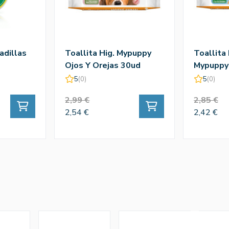
dillas
Toallita Hig. Mypuppy
Toallita 
Ojos Y Orejas 30ud
Mypuppy 
30Ud
5
(0)
5
(0)
2,99 €
2,85 €
2,54 €
2,42 €