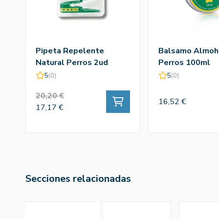
Pipeta Repelente
Balsamo Almoha
Natural Perros 2ud
Perros 100ml
5
(0)
5
(0)
20,20 €
16,52 €
17,17 €
Secciones relacionadas