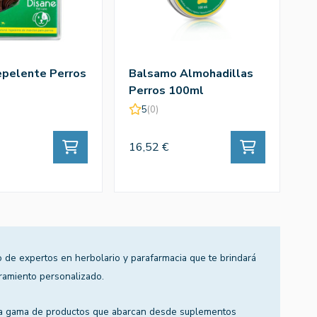
epelente Perros
Balsamo Almohadillas
C
Perros 100ml
1
5
(0)
16,52 €
1
 de expertos en herbolario y parafarmacia que te brindará
ramiento personalizado.
a gama de productos que abarcan desde suplementos