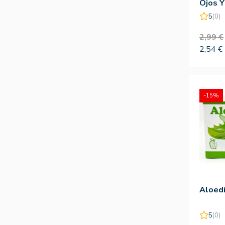
Ojos Y
5
(0)
2,99 €
2,54 €
-15%
Aloedi
5
(0)