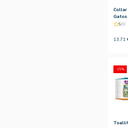
Collar
Gatos
5
(0)
13,71 
-15%
Toalli