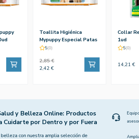
ypuppy
Toallita Higiénica
Collar R
0ud
Mypuppy Especial Patas
1ud
30Ud
5
(0)
5
(0)
2,85 €
14,21 €
2,42 €
Salud y Belleza Online: Productos
Equipo
a Cuidarte por Dentro y por Fuera
aseso
 belleza con nuestra amplia selección de
Ampli