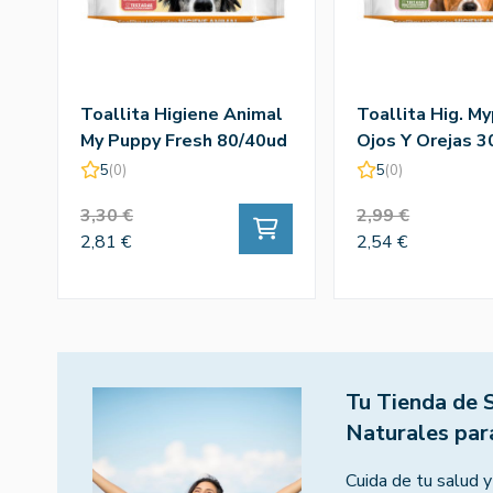
Toallita Higiene Animal
Toallita Hig. M
My Puppy Fresh 80/40ud
Ojos Y Orejas 3
5
(0)
5
(0)
3,30 €
2,99 €
2,81 €
2,54 €
Tu Tienda de 
Naturales par
Cuida de tu salud y