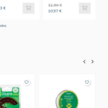
12,90 €
3 €
10,97 €
uctos