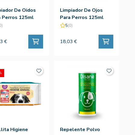
piador De Oidos
Limpiador De Ojos
a Perros 125ml
Para Perros 125ml
0)
5
(0)
3 €
18,03 €
%
lita Higiene
Repelente Polvo