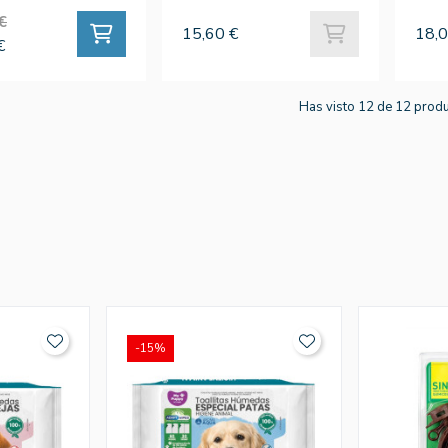
€
15,60 €
18,0
€
Has visto 12 de 12 prod
-15%