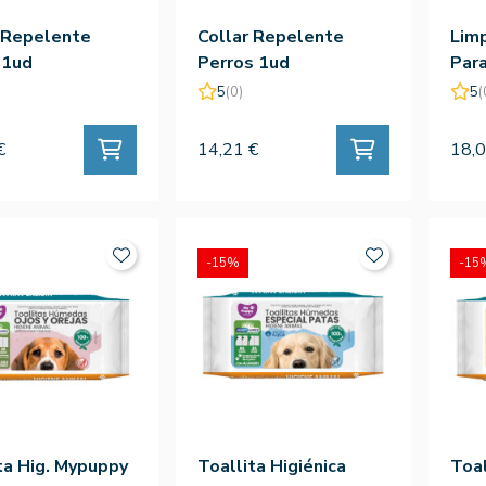
 Repelente
Collar Repelente
Lim
 1ud
Perros 1ud
Par
5
(0)
5
(
€
14,21 €
18,0
-15%
-15
ta Hig. Mypuppy
Toallita Higiénica
Toal