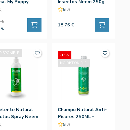
mal My Puppy
Insectos Neem 250g
sh 80/40ud
0)
5
(0)
 €
18,76 €
 €
DISPONIBLE.
-15%
NO DISPONIBLE.
elente Natural
Champu Natural Anti-
ectos Spray Neem
Picores 250ML -
ml
Disane
0)
5
(0)