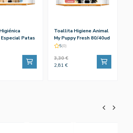
Higiénica
Toallita Higiene Animal
R
Especial Patas
My Puppy Fresh 80/40ud
I
5
(0)
3,30 €
1
2,81 €