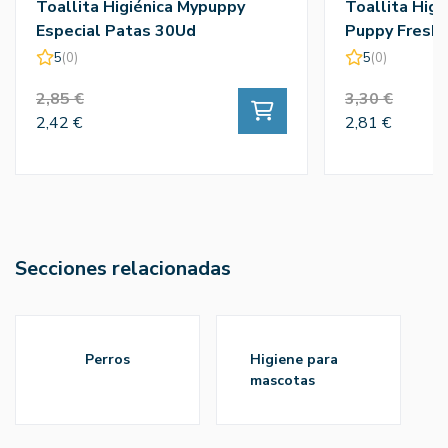
Toallita Higiénica Mypuppy
Toallita Hig
Especial Patas 30Ud
Puppy Fresh 
5
(0)
5
(0)
2,85 €
3,30 €
2,42 €
2,81 €
Secciones relacionadas
perros
higiene para
mascotas