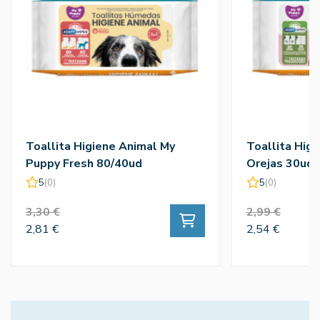
Toallita Higiene Animal My
Toallita Hig
Puppy Fresh 80/40ud
Orejas 30ud
5
(0)
5
(0)
3,30 €
2,99 €
2,81 €
2,54 €