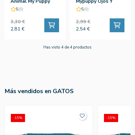
Animal My Puppy
Mypuppy Ojos Y
Fresh 80/40ud
Orejas 30ud
5
(0)
5
(0)
3,30 €
2,99 €
2,81 €
2,54 €
Has visto 4 de 4 productos
Más vendidos en GATOS
-15%
-15%