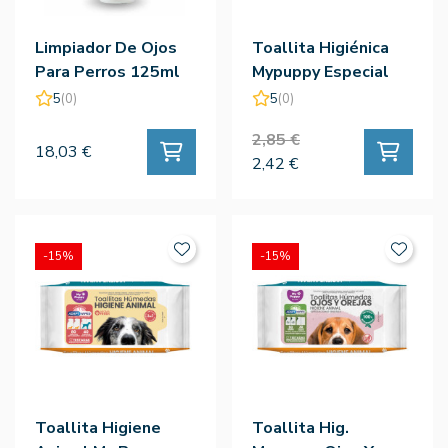
Limpiador De Ojos
Toallita Higiénica
Para Perros 125ml
Mypuppy Especial
Patas 30Ud
5
(0)
5
(0)
2,85 €
18,03 €
2,42 €
-15%
-15%
Toallita Higiene
Toallita Hig.