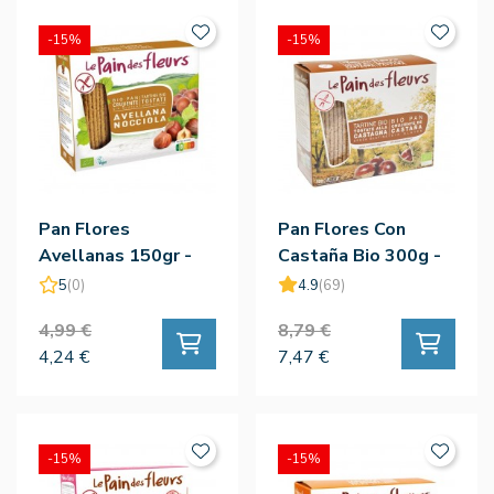
-15%
-15%
Pan Flores
Pan Flores Con
Avellanas 150gr -
Castaña Bio 300g -
Le Pain Des Fleurs
Le Pain Des Fleurs
5
(0)
4.9
(69)
4,99 €
8,79 €
4,24 €
7,47 €
-15%
-15%