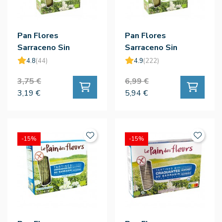
Pan Flores
Pan Flores
Sarraceno Sin
Sarraceno Sin
Gluten Bio 150g - Le
Gluten Bio 300g - Le
4.8
(44)
4.9
(222)
Pain Des Fleurs
Pain Des Fleurs
3,75 €
6,99 €
3,19 €
5,94 €
-15%
-15%