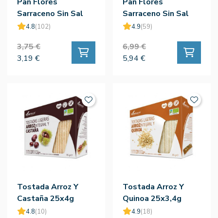
Pan Flores
Pan Flores
Sarraceno Sin Sal
Sarraceno Sin Sal
150g - Le Pain Des
300g - Le Pain Des
4.8
(102)
4.9
(59)
Fleurs
Fleurs
3,75 €
6,99 €
3,19 €
5,94 €
Tostada Arroz Y
Tostada Arroz Y
Castaña 25x4g
Quinoa 25x3,4g
4.8
(10)
4.9
(18)