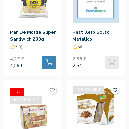
Pan De Molde Super
Pastillero Bolso
Sandwich 280g -
Metalico
Schar
5
(0)
5
(0)
4,27 €
2,99 €
4,06 €
2,54 €
NO DISPONIBLE.
-15%
NO DISPONIBLE.