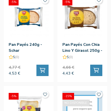
-5%
-5%
Pan Payés 240g -
Pan Payés Con Chia
Schar
Lino Y Girasol 250g -
Schar
5
(0)
5
(0)
4,77 €
4,66 €
4,53 €
4,43 €
-5%
-15%
NO DISPONIBLE.