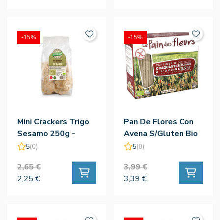
-15%
-15%
Mini Crackers Trigo
Pan De Flores Con
Sesamo 250g -
Avena S/Gluten Bio
Biocop
150g - Le Pain Des
5
(0)
5
(0)
Fleurs
2,65 €
3,99 €
2,25 €
3,39 €