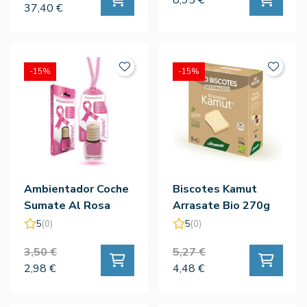
37,40 €
-15%
-15%
Ambientador Coche
Biscotes Kamut
Sumate Al Rosa
Arrasate Bio 270g
5
(0)
5
(0)
3,50 €
5,27 €
2,98 €
4,48 €