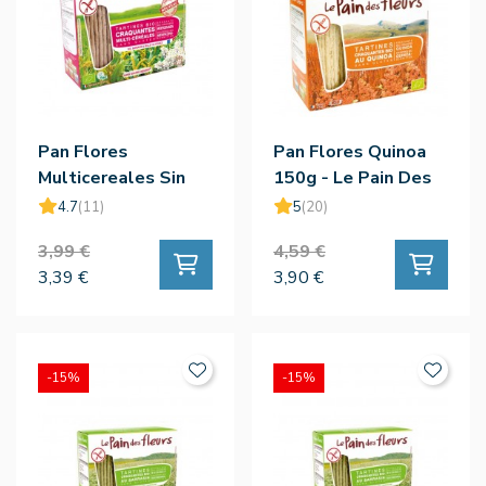
Pan Flores
Pan Flores Quinoa
Multicereales Sin
150g - Le Pain Des
Gluten Bio 150g - Le
Fleurs
4.7
(11)
5
(20)
Pain Des Fleurs
3,99 €
4,59 €
3,39 €
3,90 €
-15%
-15%