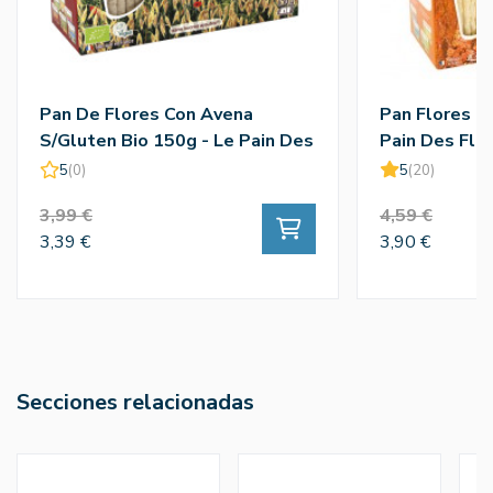
Pan De Flores Con Avena
Pan Flores Q
S/Gluten Bio 150g - Le Pain Des
Pain Des Fle
Fleurs
5
(0)
5
(20)
3,99 €
4,59 €
3,39 €
3,90 €
Secciones relacionadas