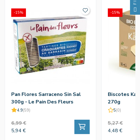
-15%
-15%
Pan Flores Sarraceno Sin Sal
Biscotes Kam
300g - Le Pain Des Fleurs
270g
4.9
(59)
5
(0)
6,99 €
5,27 €
5,94 €
4,48 €