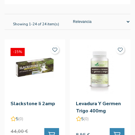
Showing 1-24 of 24 item(s)
-15%
Slackstone Ii 2amp
Levadura Y Germen
Trigo 400mg
500comp
5
(0)
5
(0)
44,00 €
8,95 €