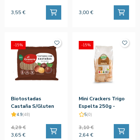
3,55 €
3,00 €
-15%
-15%
Biotostadas
Mini Crackers Trigo
Castaña S/Gluten
Espelta 250g -
Bio 90g - El Granero
Biocop
4.9
(48)
5
(0)
4,29 €
3,10 €
3,65 €
2,64 €